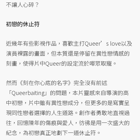
不讓人心碎？
初戀的休止符
近幾年有些影視作品，喜歡主打Queer’s love以及
演員裸露的畫面，但本質還是停留在異性戀情感的
刻畫，使得片中Queer的設定流於嘩眾取寵。
然而《刻在你心底的名字》完全沒有前述
「Queerbaiting」的問題，本片靈感來自導演的高
中初戀，片中雖有異性戀成分，但更多的是寫實呈
現同性戀者選擇的人生道路。創作者勇敢地直視過
往，回憶陳年的傷痕與愛人，彷彿是用一次盛大的
紀念，為初戀真正地劃下一道休止符。