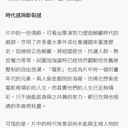
時代感與斷裂感
片中的一些情節，可看出導演努力塑造解嚴時代的
痕跡，亦用了許多重大事件或社會議題來重建歷
史，如總統公告解嚴、蔣經國逝世、抗議人群、教
官權力等等，試圖加強當時已經悄然翻動但依舊被
壓制的自由思潮。「電影」也成為片中另一個刻畫
年代的元素，兩人偷走戲院的海報，彷彿也想偷走
電影裡精彩的人生，而其實他們的人生已足夠精
彩，只不過能起身與之共舞的氣力，都已在與他相
遇的年歲裡耗盡。
可惜的是，片中的時代背景卻尚未能與主線人物的