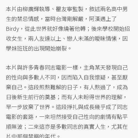
本片由柳廣輝執導、瞿友寧監製，敘述兩名高中男
生的禁忌情感，當時台灣剛解嚴，阿漢遇上了
Birdy，從此世界就好像繞著他轉；後來學校開始招
收女生，兩人友達以上、戀人未滿的曖昧情愫，因
學妹班班的出現開始崩裂。
本片與許多青春同志電影一樣，主角某天發現自己
的性向與多數人不同，因而陷入自我懷疑，甚至厭
棄自己。這段煎熬難解的日子，有人熬過了，成為
日後新生前行的奠基；而有人未盼得世界的理解，
早一步放棄了世界。這段掙扎與成長幾乎成了同志
電影的套路，一來坦然接受自己性向的劇情有點平
順無波；二來這亦是多數同志的真實人生，尤其在
片中那個禁錮的年代。