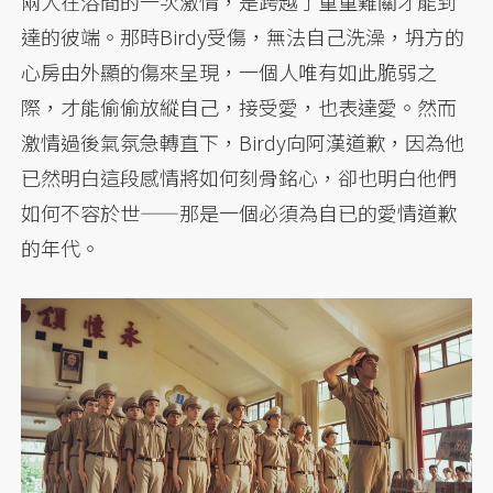
兩人在浴間的一次激情，是跨越了重重難關才能到
達的彼端。那時Birdy受傷，無法自己洗澡，坍方的
心房由外顯的傷來呈現，一個人唯有如此脆弱之
際，才能偷偷放縱自己，接受愛，也表達愛。然而
激情過後氣氛急轉直下，Birdy向阿漢道歉，因為他
已然明白這段感情將如何刻骨銘心，卻也明白他們
如何不容於世——那是一個必須為自已的愛情道歉
的年代。