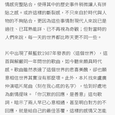
情感完整貼合，使得其中的歷史事件稍微讓人有拼
貼之感。或許這樣的斷裂感，不只來自於時代與人
物的不夠貼合，更因為這些事情對現代人來說已是
過往、已耳熟能詳、已不再視為奇觀；但對當時的
人們來說，每一天的世界都比昨天更不同一些。
片中出現了蔡藍欽1987年發表的〈這個世界〉，這
首與解嚴同一年問世的歌曲，如今聽來頗具時代
感。歌曲雖然表達了這個世界的悲喜美醜，卻也願
意相信世界其實沒有那麼壞。此外，本片找來盧廣
仲演唱片尾曲〈刻在我心底的名字〉，恰到好處地
為劇情提味。「你沉默的回應，是善意」這句歌
詞，暗示了兩人早已心意相通，甚至明白對方的不
回應，就是給自己的最佳答覆，這樣的感情又怎能