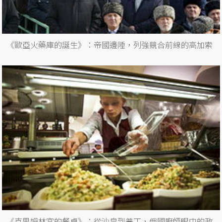
《歐亞火藥庫的誕生》：帝國邊陲，列強競合前線的高加索
《克里姆林宮的餐桌》：從沙皇到普丁，俄國廚師眼中的政