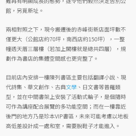
難再有明顯成長的態勢，遂令他們毅然決定告別公
館，另覓新址。
兩相對照之下，現今搬遷後的赤峰街新店面坪數不
僅更大（公館店約70坪，南西店約150坪），一整
幢透天厝三層樓（若加上閣樓就是總共四層），規
劃作為書店的集體空間感也更完整了。
目前店內安排一樓陳列書區主要包括翻譯小說、現
代詩集、華文創作、古典
文學
、日文書等普羅類
型，並在中間書架上安裝了活動式輪子，是個隨時
可作為講座配合展覽的多功能空間；而在一樓靠近
後門的地方乃是珍本VIP書區，未來可能考慮以地板
高低差設計成一處和室，需要脫鞋子才能進入。