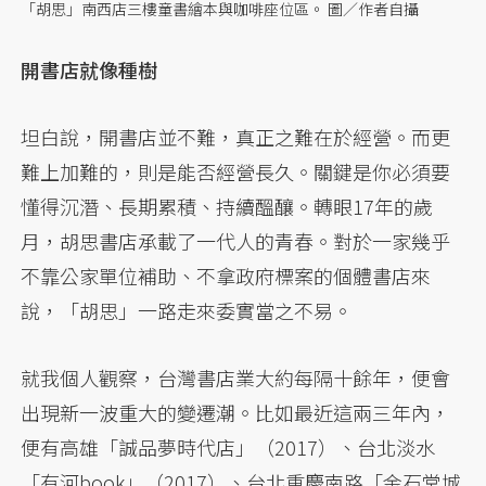
「胡思」南西店三樓童書繪本與咖啡座位區。 圖／作者自攝
開書店就像種樹
坦白說，開書店並不難，真正之難在於經營。而更
難上加難的，則是能否經營長久。關鍵是你必須要
懂得沉潛、長期累積、持續醞釀。轉眼17年的歲
月，胡思書店承載了一代人的青春。對於一家幾乎
不靠公家單位補助、不拿政府標案的個體書店來
說，「胡思」一路走來委實當之不易。
就我個人觀察，台灣書店業大約每隔十餘年，便會
出現新一波重大的變遷潮。比如最近這兩三年內，
便有高雄「誠品夢時代店」（2017）、台北淡水
「有河book」（2017）、台北重慶南路「金石堂城