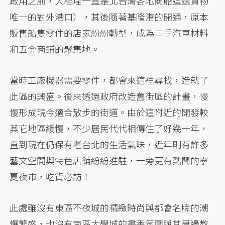
啟用之前，大稻埕一直是北台灣各地商船運送貨物
唯一的對外港口），其後隨著基隆港的開通，原本
販售船隻零件的店家紛紛轉型，成為二手汽車材料
和五金商鋪的聚集地。
當時工廠機器需要零件，都會來這裡尋找，造就了
此區的興盛。後來透過政府改造舊街區的計畫，慢
慢形成現今適合散步的街道。由於這附近的開發較
其它地區緩慢，不少居民代代相傳住了好幾十年，
直到現在仍保有老台北的生活氣味，近年則有許多
藝文空間與特色店鋪紛紛進駐，一旁更有熱鬧的寧
夏夜市，吃貨必訪！
此處雖沒有東區不夜城的精緻時尚與都會名牌的潮
爆繁盛，也沒有南區大學城的書香氛圍與其周邊教