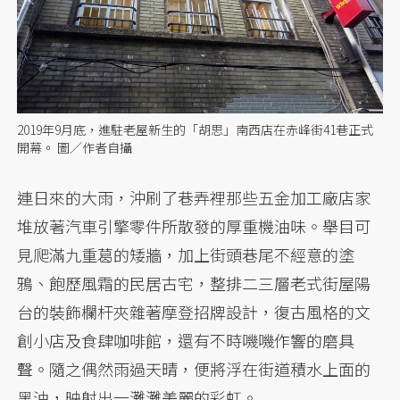
2019年9月底，進駐老屋新生的「胡思」南西店在赤峰街41巷正式
開幕。 圖／作者自攝
連日來的大雨，沖刷了巷弄裡那些五金加工廠店家
堆放著汽車引擎零件所散發的厚重機油味。舉目可
見爬滿九重葛的矮牆，加上街頭巷尾不經意的塗
鴉、飽歷風霜的民居古宅，整排二三層老式街屋陽
台的裝飾欄杆夾雜著摩登招牌設計，復古風格的文
創小店及食肆咖啡館，還有不時嘰嘰作響的磨具
聲。隨之偶然雨過天晴，便將浮在街道積水上面的
黑油，映射出一灘灘美麗的彩虹。