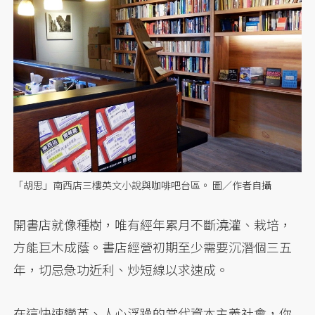
「胡思」南西店三樓英文小說與咖啡吧台區。 圖／作者自攝
開書店就像種樹，唯有經年累月不斷澆灌、栽培，
方能巨木成蔭。書店經營初期至少需要沉潛個三五
年，切忌急功近利、炒短線以求速成。
在這快速變革、人心浮躁的當代資本主義社會，你