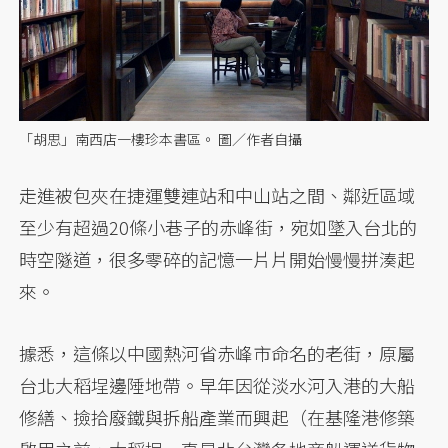
「胡思」南西店一樓珍本書區。 圖／作者自攝
走進被包夾在捷運雙連站和中山站之間、鄰近區域
至少有超過20條小巷子的赤峰街，宛如墜入台北的
時空隧道，很多零碎的記憶一片片開始慢慢拼湊起
來。
據悉，這條以中國熱河省赤峰市命名的老街，原屬
台北大稻埕邊陲地帶。早年因從淡水河入港的大船
修繕、撿拾廢鐵與拆船產業而興起（在基隆港修築