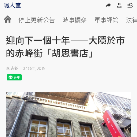
停止更新公告
時事觀察
軍事評論
法
迎向下一個十年——大隱於市
的赤峰街「胡思書店」
李志銘
07 Oct, 2019