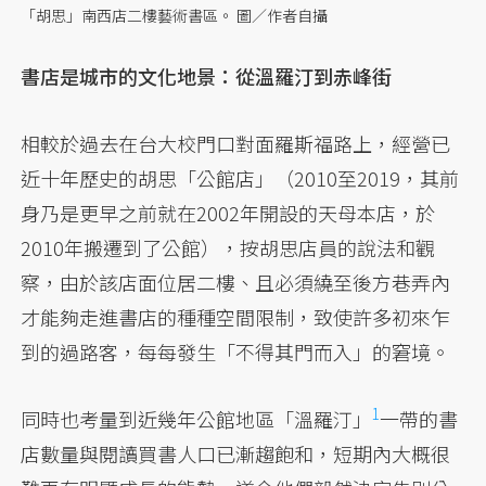
「胡思」南西店二樓藝術書區。 圖／作者自攝
書店是城市的文化地景：從溫羅汀到赤峰街
相較於過去在台大校門口對面羅斯福路上，經營已
近十年歷史的胡思「公館店」（2010至2019，其前
身乃是更早之前就在2002年開設的天母本店，於
2010年搬遷到了公館），按胡思店員的說法和觀
察，由於該店面位居二樓、且必須繞至後方巷弄內
才能夠走進書店的種種空間限制，致使許多初來乍
到的過路客，每每發生「不得其門而入」的窘境。
1
同時也考量到近幾年公館地區「溫羅汀」
一帶的書
店數量與閱讀買書人口已漸趨飽和，短期內大概很