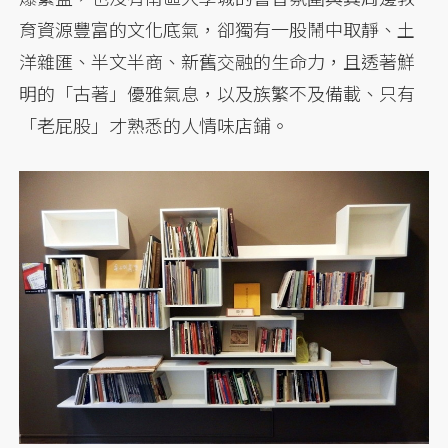
育資源豐富的文化底氣，卻獨有一股鬧中取靜、土
洋雜匯、半文半商、新舊交融的生命力，且透著鮮
明的「古著」優雅氣息，以及族繁不及備載、只有
「老屁股」才熟悉的人情味店鋪。