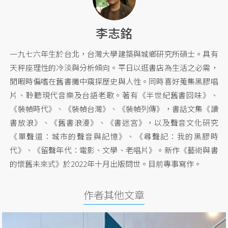
李志銘
一九七六年生於台北，台灣大學建築與城鄉研究所碩士。具有
天秤座理性的冷淡與分析傾向。平日以逛書店為生活之必需，
閒暇時偏嗜在舊書攤中窺探歷史與人性。同時喜好蒐集黑膠唱
片、聆聽現代音樂及台語老歌。著有《半世紀舊書回味》、
《裝幀時代》、《裝幀台灣》、《裝幀列傳》，書話文集《讀
書放浪》、《舊書浪漫》、《書迷宮》，以及聲音文化研究
《單聲道：城市的聲音與記憶》、《尋聲記：我的黑膠時
代》、《留聲年代：電影、文學、老唱片》。新作《藝術與書
的懷舊未來式》於2022年十月出版問世。目前專事寫作。
作者其他文章