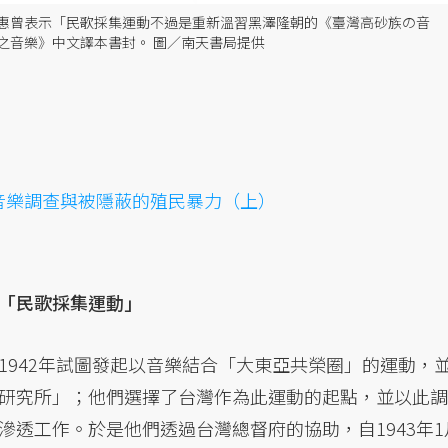
惠曾表示「民歌採集運動不過是重新溫習黑澤隆朝的《臺灣高砂族の音
族之音樂》中文譯本書封。 圖／南天書局提供
音樂
調查與被隱蔽的殖民暴力（上）
「民歌採集運動」
1942年試圖發起以音樂結合「大東亞共榮圈」的運動，
研究所」；他們選擇了台灣作為此運動的起點，並以此調
滲透工作。於是他們透過台灣總督府的協助，自1943年1