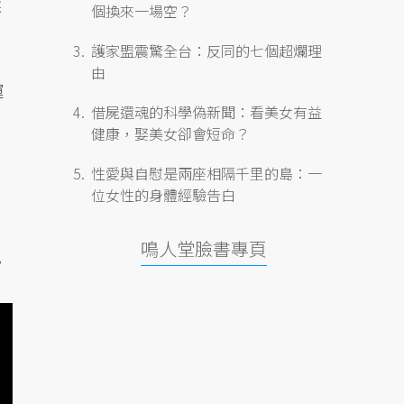
採
個換來一場空？
護家盟震驚全台：反同的七個超爛理
由
運
借屍還魂的科學偽新聞：看美女有益
健康，娶美女卻會短命？
性愛與自慰是兩座相隔千里的島：一
位女性的身體經驗告白
鳴人堂臉書專頁
。