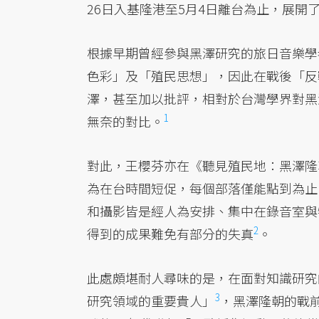
26日入基隆港至5月4日離台為止，展開
根據早期曾經參與黑澤研究的旅日音樂學
色彩」及「殖民思想」，因此在戰後「反
澤，甚至加以批評，相對於台灣學界對黑
1
無奈的對比。
對此，王櫻芬亦在《聽見殖民地：黑澤隆
為在台時間短促，每個部落僅能點到為止
和攝影皆是經人為安排、集中在錄音室與
2
得到的成果難免有部分的失真
。
此處頗堪耐人尋味的是，在面對知識研究
3
研究領域的重要貴人」
，黑澤隆朝的戰