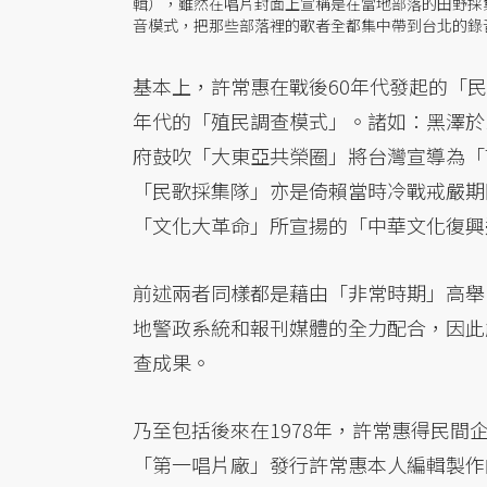
輯），雖然在唱片封面上宣稱是在當地部落的田野採集「From li
音模式，把那些部落裡的歌者全都集中帶到台北的錄
基本上，許常惠在戰後60年代發起的「
年代的「殖民調查模式」。諸如：黑澤於
府鼓吹「大東亞共榮圈」將台灣宣導為「
「民歌採集隊」亦是倚賴當時冷戰戒嚴期
「文化大革命」所宣揚的「中華文化復興
前述兩者同樣都是藉由「非常時期」高舉
地警政系統和報刊媒體的全力配合，因此
查成果。
乃至包括後來在1978年，許常惠得民間
「第一唱片廠」發行許常惠本人編輯製作