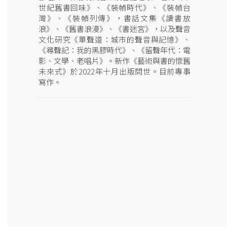
世紀舊書回味》、《裝幀時代》、《裝幀台
灣》、《裝幀列傳》，書話文集《讀書放
浪》、《舊書浪漫》、《書迷宮》，以及聲音
文化研究《單聲道：城市的聲音與記憶》、
《尋聲記：我的黑膠時代》、《留聲年代：電
影、文學、老唱片》。新作《藝術與書的懷舊
未來式》於2022年十月出版問世。目前專事
寫作。