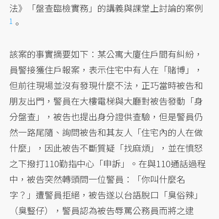
法》「盤查臨檢實務」的講義與課堂上討論的案例
1
。
該案的事實摘要如下：某公寓大廈住戶間有糾紛，
員警接獲住戶報案，表示住宅中有人在「賭博」，
但前往現場並沒有發現什麼不法，正巧當時被告和
朋友出門，警員在大樓電梯與大廳對被告發動「身
分盤查」，被告也提出身分證供查驗，但是警員仍
然一路尾隨、詢問被告和其友人「住宅內的人在做
什麼」，因此被告不斷質疑「找麻煩」，並在憤怒
之下撥打110勤指中心「申訴」。在與110通話過程
中，被告突然轉頭問一位警員：「你叫什麼名
字？」遭警員拒絕，被告遂以台語脫口「臭俗辣」
（臭豎仔），警員認為被告辱罵公務員而將之逮