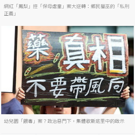
網紅「鳳梨」控「保母虐童」案大逆轉：鄉民獵巫的「私刑
正義」
幼兒園「餵毒」案？政治惡鬥下，集體歇斯底里中的啟示