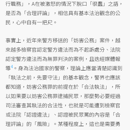
行職務」，A在被激怒的情況下脫口「很蠢」之語，
是否為「合理評論」，相信具有基本法治觀念的公
民，心中自有一把尺。
事實上，近年來警方移送的「妨害公務」案件，越
來越多檢察官認定警方違法而為不起訴處分、法院
認定警方違法而為無罪判決的案例，且迭經媒體報
4
導
。身為法治國家的警察，理論上應當清楚認識到
「執法之前，先要守法」的基本觀念，警界也應該
都知道，妨害公務罪的前提在於「合法執法」，所
以如果要以妨害公務罪逮捕民眾，那麼勢必要經過
司法審查其執法的合法性，也就是可能遭到檢察官
或法院「認證違法」、認證被民眾罵的內容是「合
理評論」的「風險」。某種程度上，這也是需要勇