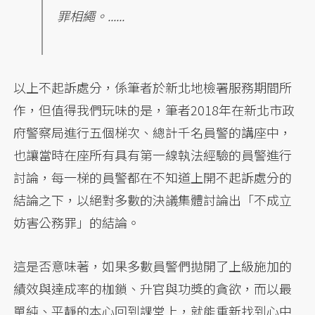
罪相繩。......
以上不起訴處分，係筆者於新北地檢署服務期間所
作，但值得我們玩味的是，筆者2018年在新北市政
府警察局進行五個梯次、總計千名員警的講座中，
也讓當時在座所有具有第一線執法經驗的員警進行
討論，每一梯的員警都在不知道上開不起訴處分的
結論之下，以絕對多數的決議集體討論出「不成立
妨害公務罪」的結論。
這是否意味著，如果多數員警們拋開了上級施加的
績效與達成率的枷鎖、升官與功獎的貪欲，而以最
單純、平靜的本心回到課堂上，就能重新找到心中