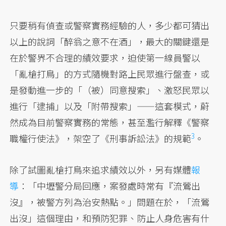
只要稍有偵查或警察實務經驗的人，多少都可猜出
以上的說詞「醉翁之意不在酒」，最大的關鍵還是
在於警界不合理的績效要求，迫使第一線員警以
「亂槍打鳥」的方式隨機對路上民眾進行盤查，或
是發動進一步的「（被）同意搜索」、激怒民眾以
進行「逮捕」以及「附帶搜索」——這套模式，蔚
然成為目前警察實務的常態，甚至濫行解釋《警察
3
職權行使法》，架空了《刑事訴訟法》的規範
。
除了試圖亂槍打鳥來追求績效以外，另有媒體
報
導
：「中壢警分局回應，案發處時常有『流鶯出
沒』，被警方列為治安熱點。」問題在於，「流鶯
出沒」這個理由，和預防犯罪、防止人身危害有什