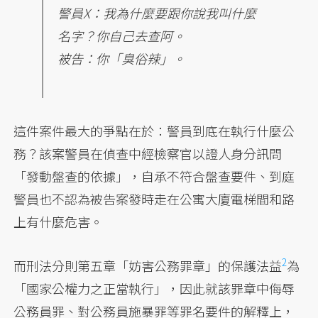
警員X：我為什麼要跟你說我叫什麼
名字？你自己去查阿。
被告：你「臭俗辣」。
這件案件最大的爭點在於：警員到底在執行什麼公
務？該案警員在偵查中經檢察官以證人身分訊問
「發動盤查的依據」，自承不符合盤查要件、到庭
警員也不認為被告案發時走在公寓大廈電梯間和路
上有什麼危害。
2
而刑法分則第五章「妨害公務罪章」的保護法益
為
「國家公權力之正當執行」，因此就該罪章中侮辱
公務員罪、對公務員施暴罪等罪名要件的解釋上，