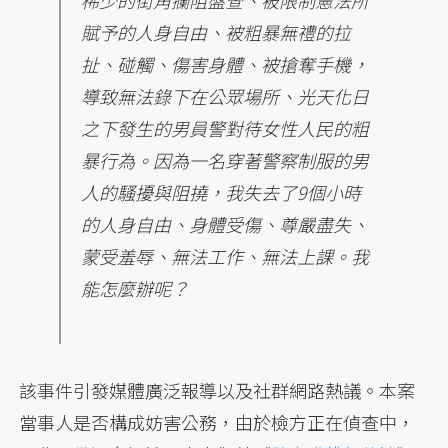
稀少的街角攔阻盤查、被限制憲法所
賦予的人身自由、被粗暴無禮的拉
扯、碰觸、傷害身體、被搶奪手機，
導致無法錄下在公眾場所、光天化日
之下發生的男員警對待女性人民的粗
暴行為。因為一名穿著警察制服的男
人的騷擾與阻撓，我失去了9個小時
的人身自由、身體受傷、尊嚴盡失、
蒙受羞辱、無法工作、無法上課。我
能怎麼辦呢？
該事件引發媒體廣泛報導以及社群網路熱議。本案
當事人是否構成妨害公務，由於檢方正在偵查中，