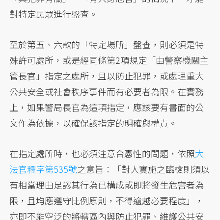
對特定民眾進行盤查。
至於第五、六款的「特定場所」盤查，則必須是特
殊許可處所，或是經同條第2項規定「由警察機關主
管長官」指定之處所，且以防止犯罪，或處理重大
公共安全或社會秩序事件而有必要者為限。在實務
上，如果警局長官為這項指定，應該要有書面的公
文作為依據，以確保該指定的明確與權責。
在指定處所時，也必須注意合憲性的問題，依照
大
法官釋字第535號
之意旨：「對人實施之臨檢則須以
有相當理由足認其行為已構成或即將發生危害者為
限，且均應遵守比例原則，不得逾越必要程度」，
亦即不能空泛的將轄區內與防止犯罪、維護公共安