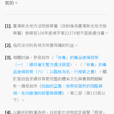
氣的。
臺灣新北地方法院檢察署（改制後為臺灣新北地方檢
察署）檢察官106年度偵字第32376號不起訴處分書。
指刑法分則各條文所要保護的利益。
相關討論，參見拙作〈
「有毒」的毒品查緝政策
（一）：績效催生警方違法惡習
〉、〈
「有毒」的毒
品查緝政策（六）：以臨檢為名，行搜索之實
〉。關
於盲目追求績效等更完整的體系文化與實務問題解
析，請見拙作《
扭曲的正義：檢察官面對的殘酷真
相，走向崩潰的檢警與媒體
》，第二部（第133頁以
下）。
以最近的時事為例，日前彰化地院認定員警「假摔」