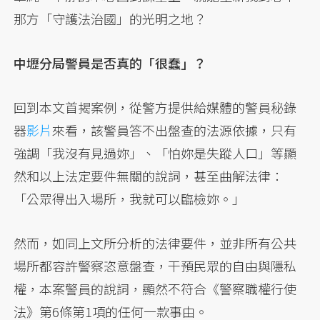
那方「守護法治國」的光明之地？
中壢分局警員是否真的「很蠢」？
回到本文首揭案例，從警方提供給媒體的警員秘錄
器
影片
來看，該警員答不出盤查的法源依據，只有
強調「我沒有見過妳」、「怕妳是失蹤人口」等顯
然和以上法定要件無關的說詞，甚至曲解法律：
「公眾得出入場所，我就可以臨檢妳。」
然而，如同上文所分析的法律要件，並非所有公共
場所都容許警察恣意盤查，干預民眾的自由與隱私
權，本案警員的說詞，顯然不符合《警察職權行使
法》第6條第1項的任何一款事由。