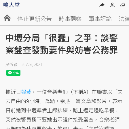
停止更新公告
時事觀察
軍事評論
法
中壢分局「很蠢」之爭：談警
察盤查發動要件與妨害公務罪
吳忻穎
26 Apr, 2021
據近日
報載
，一位音樂老師（下稱A）在臉書以「失
去自由的9小時」為題，張貼一篇文章和影片，表示
日前她到中壢準備上課排練，路上邊走邊吃早餐，
突然被警員攔下要她出示證件接受盤查，音樂老師
不服問為什麼要盤查，警員只表示「之前沒看過