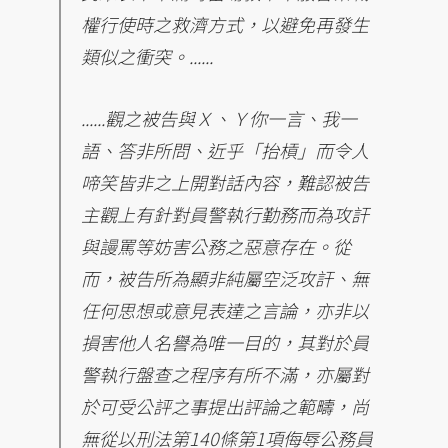
權行使時之救濟方式，以避免再發生
類似之衝突。......
......觀之被告與Ｘ、Ｙ你一言、我一
語、答非所問、近乎「抬槓」而令人
啼笑皆非之上開對話內容，難認被告
主觀上有針對員警執行勤務而為攻訐
與謾罵等妨害公務之惡意存在。從
而，被告所為顯非純屬空泛攻訐、無
任何思想或意見表達之言論，亦非以
損害他人名譽為唯一目的，其對於員
警執行盤查之程序有所不滿，亦屬對
於可受公評之事提出評論之範疇，尚
無從以刑法第140條第1項侮辱公務員