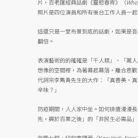
片，百老匯經典話劇《靈慾春宵》（
Who’
照片是四位演員和所有後台工作人員一起
這還只是一堂布景到底的話劇，如果是音
翻倍。
表演藝術的的確確是「千人糕」、「萬人
想像的空間裡，為著幕起幕落，離合悲歡
代詞宗李雋青先生的大作：「真善美，真
辛味？」
防疫期間，人人家中坐。如何排遣漫漫長
先，興於百業之後」的「非民生必需品」
每晚七時，紐約客隨著〈New York, 