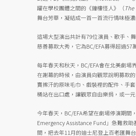
躍在學校團體之間的《鐘樓怪人》（
The 
舞台芳華，凝結成一首一首流行情味極濃
這場大型演出共計有79位演員、歌手、舞
慈善募款大秀，它為BC/EFA募得超過57
每年春天和秋天，BC/EFA會在北美劇
在謝幕的時候，由演員向觀眾說明募款的
賣擦汗的原味毛巾、戲裝裡的配件、手套
桶站在出口處，讓觀眾自由樂捐，或一元
今年春天，BC/EFA希望在劇場停演期間，
Emergency Assistance Fu
間，把去年11月的迪士尼登上百老匯舞