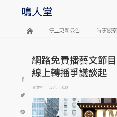
停止更新公告
時事觀
網路免費播藝文節目
線上轉播爭議談起
陳煒智
17 Apr, 2020