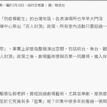
，攝於3月18日，紐約百老匯。 圖／路透社
「防疫模範生」的台灣地區，各表演場所也早早大門深
揮中心祭出「百人封頂」政策，所有室內活動只要超過一
眾」，事實上卻是指整個演出空間，包括前台、後台、觀
人封頂」政策之後，劇場藝術便與百業一同蕭條，進入休
驅張弘毅老師，曾經說過劇場藝術，尤其音樂劇，是高度
至於它究竟有多「密集」呢？印象中很多年前看過一張照