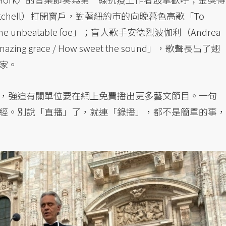
 Mitchell）打開窗戶，對著紐約市的向晚暮色高歌「To
fight the unbeatable foe」；盲人歌手安德烈波伽利（Andrea
g grace / How sweet the sound」，歌聲長出了翅
家。
，強迫有關單位要在網上免費播出更多藝文節目。一句
經。別說「直播」了，就連「錄播」，都不是簡單的事，