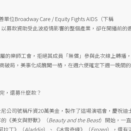
adway Care / Equity Fights AIDS（下稱
會，以募款資助受此波疫情影響的整個產業，卻在開播前的
所屬的樂師工會，拒絕其成員「無償」參與此次線上轉播
商破局，美事化成醜聞一樁，在週六便確定下週一晚間的
完，還募什麼款？
迪士尼公司號稱斥資20萬美金，製作了這場演唱會，慶祝迪
4年的《美女與野獸》（
Beauty and the Beast
）開始，一
阿拉丁》（
Aladdin
）、《冰雪奇緣》（
Frozen
），還有