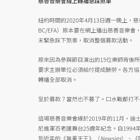
慈善音樂會線上轉播急踩煞車
紐約時間的2020年4月13日週一晚上，慈善單位Bro
BC/EFA）原本要在網上播出慈善音樂
末緊急踩下煞車，取消整個募款活動。
原來因為參與節目演出的15位樂師背後
要求主辦單位必須給付提成酬勞。各方協
轉播全部取消。
至於募款？當然也不募了。口水戰都打不
這場慈善音樂會緣於2019年的11月，
尼進軍百老匯舞台25週年紀念。自199
到近年的《無冕天王》（
Newsies
）、《