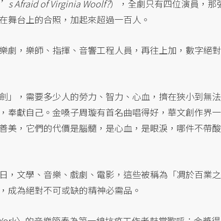
s Afraid of Virginia Woolf?
），全劇只有四位演員，那
在舞台上的合照，加起來超過一百人。
樂劇，樂師、指揮、音響工程人員，再往上加，數字絕對
劍」，需要多少人的勞力、智力、心血，擠在狹小到無法
，奉獻自己。金嗓子周璇有首名曲唱得好，華文創作界一
善美，它們的代價是腦髓，是心血，是眼淚，哪件不帶酸
日，文學、音樂、戲劇、電影，這些被稱為「凋於百業之
，成為絕對不可或缺的精神必需品。
New York〉的音樂節奏為第一線抗疫工作者鼓掌歡呼；金獎得