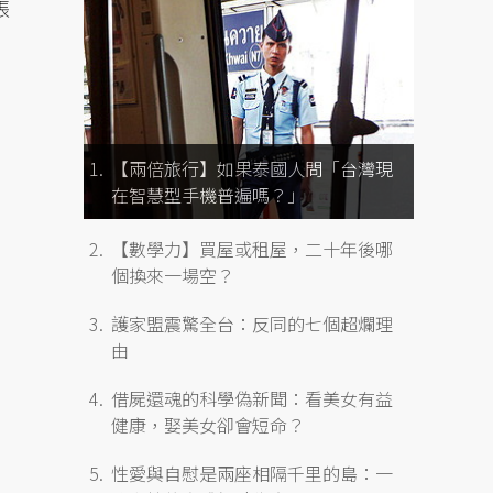
張
【兩倍旅行】如果泰國人問「台灣現
在智慧型手機普遍嗎？」
【數學力】買屋或租屋，二十年後哪
個換來一場空？
護家盟震驚全台：反同的七個超爛理
由
借屍還魂的科學偽新聞：看美女有益
健康，娶美女卻會短命？
性愛與自慰是兩座相隔千里的島：一