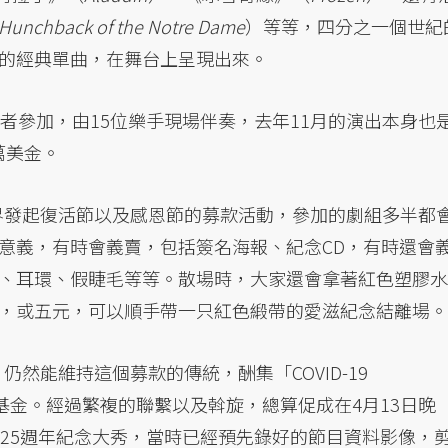
Hunchback of the Notre Dame
）等等，四分之一個世紀
的經典單曲，在舞台上呈現出來。
者參加，由15位樂手現場伴奏，去年11月的演出本身也
萬美金。
場界發起復活節以及感恩節的募款活動，參加的劇組多半都
意義，有時會義賣，包括簽名海報、紀念CD，有時還會
、耳環、假睫毛等等。散場時，大家還會拿著紅色塑膠水
，或五元，可以順手帶一只紅色緞帶的愛滋紀念結離場。
仍然能維持這個募款的傳統，酬集「COVID-19
nd」急難救助基金。經過繁複的聯繫以及斡旋，總算促成在4月13日晚
台25週年紀念大秀，當時已經預先錄好的節目資料影像，