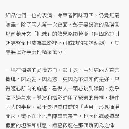
細品他們二位的表演，令筆者回味再四，仍覺無窮
無盡。除了兩人第一次會面，彭于晏扮演的喬琪喬
以葡萄牙文「把妹」的效果略顯乾澀（但因尷尬引
起笑聲倒也成為電影裡不可或缺的詼諧點綴），其
餘幾場對手戲均精采萬分！
一場在海邊的愛情表白，彭于晏、馬思純兩人直言
攤牌。因為愛、因為慾，更因為不知如何是好，只
得隨心所向的癡纏，看得人一顆心跳到喉間，幾乎
喘不過氣來。導演和攝影師用了緊緊的景框，框住
兩人的半身，彭于晏把喬琪喬的「渣男」形象揮灑
開來，蠻不在乎地自陳享樂宗旨，也因他戳破道學
假面的坦率和誠懇，讓葛薇龍在那個瞬間為之悸