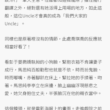
翻譯之外，絕對還有她派得上用場的地方，如此這
般，這位Uncle才會真的成為「我們大家的
Uncle」。
同樣也是原著裡沒有的情節，此處喬琪喬的反應就
相當好看了！
看彭于晏撒嬌執拗的小狗臉，緊抱衣箱不肯讓妻子
成行，馬思純百般勸慰他就是不依，時而扮鬼臉、
時而嘟嘴，赤著腳趴在床上，緊拉她的手揉著、吻
著。馬思純亭亭立在床邊，臉上幽幽浮現慈悲之
愛，她欠身抱住丈夫，半張臉沉在他的襯衣當中。
這個鏡頭，就是電影海報上的畫面。走進戲院之前