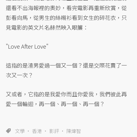
還看不出海報裡的奧妙，看完電影再重新欣賞，從
彭看向馬，從男生的絲襯衫看到女生的碎花衣，只
見電影的英文片名赫然映入眼簾：
"Love After Love"
這指的是渣男愛過一個又一個？還是交際花賣了一
次又一次？
又或者，它指的是我愛你而且你愛我，我們彼此再
愛一個輪迴，再一個、再一個、再一個？
文學
香港
影評
陳煒智