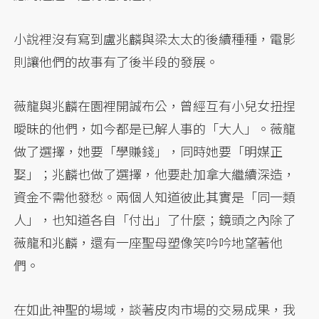
小說裡沒有寫到盧兆麟與梁太太的後續種種，電影
則讓他們的故事有了後半段的發展。
薇龍與兆麟在園裡開誠布公，曾經互有小兒女扭捏
曖昧的他們，如今都是已解人事的「大人」。薇龍
做了選擇，她要「學賺錢」，同時她要「明媒正
娶」；兆麟也做了選擇，他要赴加拿大繼續深造，
資金不需他發愁。兩個人知道彼此其實是「同一類
人」，也知道各自「付出」了什麼；鏡頭之內除了
薇龍和兆麟，還有一座聖母塑像笑吟吟地望著他
們。
在如此神聖的場域，談著皮肉市場的交易成果，我