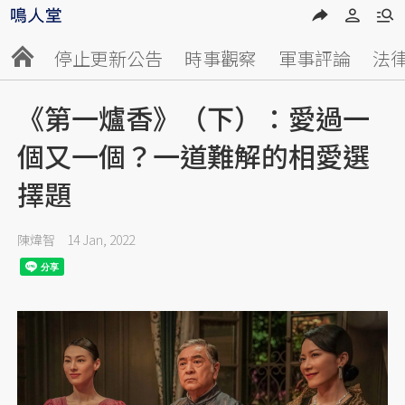
停止更新公告
時事觀察
軍事評論
法
《第一爐香》（下）：愛過一
個又一個？一道難解的相愛選
擇題
陳煒智
14 Jan, 2022