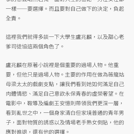
一樣——要選擇。而且要對自己做下的決定，負起
全責。
這裡我們就得多談一下大學生盧兆麟，以及甜心老
爹司徒協這兩個角色了。
盧兆麟在原著小說裡是個重要的過場人物。他重
要，但他只是過場人物。主要的作用在做為薇龍姑
母梁太太的戲劇支點，讓我們看到她如何滿足自己
肉體情慾、滿足自己意欲永保青春的虛榮奢望。在
電影中，鞍導及編劇王安憶則帶領我們更深一層，
看到亂世之中，一個身家清白但家境普通的青年男
子，面對物質的誘惑以及情場老手熟女倒貼，他的
應對進退，還有他的選擇。