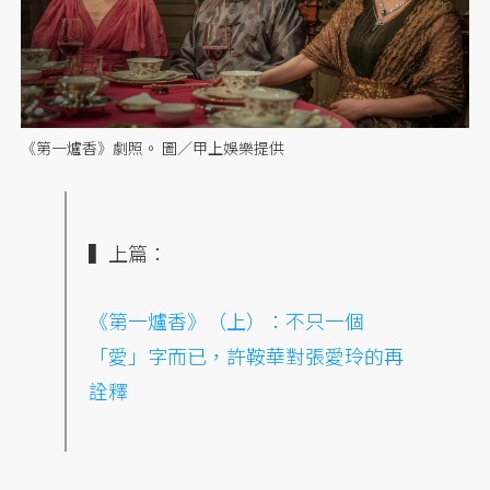
《第一爐香》劇照。 圖／甲上娛樂提供
▍上篇：
《第一爐香》（上）：不只一個
「愛」字而已，許鞍華對張愛玲的再
詮釋