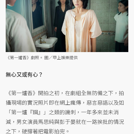
《第一爐香》劇照。 圖／甲上娛樂提供
無心又或有心？
《第一爐香》開拍之初，在劇組全無防備之下，拍
攝現場的實況照片即在網上瘋傳，惡言惡語以及如
「第一爐『鋼』」之類的譏刺，一年多來並未消
減，男女演員馬思純與彭于晏就在一路挨批的情況
之下，硬撐著把電影拍完。