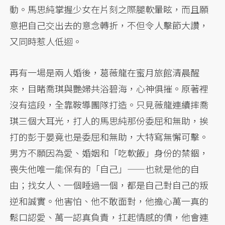
動。馬思純掌握少女在片刻之際腿軟暈眩，而且願
意把自己交出去的意念轉折，不但令人擊節大讚，
又同時惹人低迴。
再有一場是兩人婚後，葛薇龍在蜜月旅館清晨醒
來，目睹喬琪與艷婦共浴碧海，心神俱摧。原著裡
沒有這段，全靠鞍導團隊打造。只見薇龍連續摔喬
琪三個大耳光，打人的馬思純那份委屈和無助，挨
打的彭于晏竟也是委屈和無助，大特寫無懈可擊。
男方不願因為愛、婚姻和「吃軟飯」身份的禁錮，
喪失他唯一能保有的「自己」——也就是他的自
由；找女人、一個睡過一個，都是自己對自己的叛
逆和誠實。他害怕、他不敢面對，他擔心萬一真的
鬆口認愛、萬一認真負責，扛起情感的債，他會連