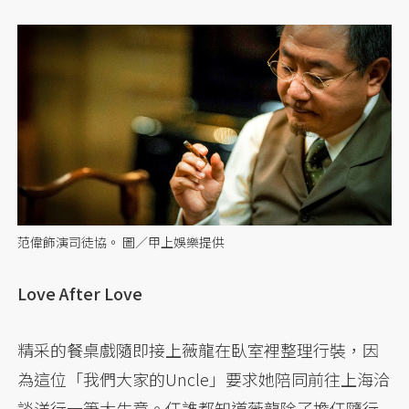
范偉飾演司徒協。 圖／甲上娛樂提供
Love After Love
精采的餐桌戲隨即接上薇龍在臥室裡整理行裝，因
為這位「我們大家的Uncle」要求她陪同前往上海洽
談洋行一筆大生意。任誰都知道薇龍除了擔任隨行