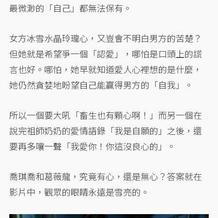
最微渺的「自己」都無法保有。
女方冰雪水晶玲瓏心，又豈會不明白男方的苦楚？
但她就是希望爭一個「認愛」，哪怕是口頭上的謊
言也好。哪怕，她早就知道愛人心裡想的是什麼，
她仍然貪婪地盼望自己能贏得男方的「自我」。
所以一個要大吼「畜生也有顆心啊！」而另一個在
說完祖師奶奶的愛情語錄「我是自願的」之後，還
要再多嚷一聲「我愛你！你這沒良心的」。
喬琪喬和葛薇龍，究竟有心，還是無心？答案就在
影片中，觀眾的眼睛永遠是雪亮的。