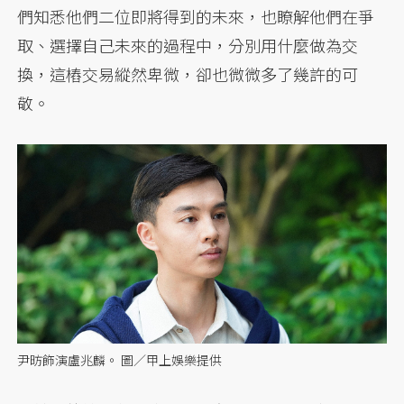
們知悉他們二位即將得到的未來，也瞭解他們在爭
取、選擇自己未來的過程中，分別用什麼做為交
換，這樁交易縱然卑微，卻也微微多了幾許的可
敬。
尹昉飾演盧兆麟。 圖／甲上娛樂提供