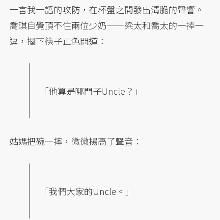
一言我一語的攻防，在杯盤之間發出清脆的聲響。
喬琪自覺頂不住兩位少奶——梁太和喬太的一捧一
逗，擱下筷子正色問道：
「他算是哪門子Uncle？」
姑媽把碗一摔，微微揚高了聲音：
「我們大家的Uncle。」