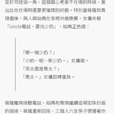
至於司徒協一角，這個甜心老爹不在場的時候，激
出比他在場時還要更璀璨的好戲。特別當薇龍和喬
琪婚後，兩人與姑媽在家裡共進晚餐，女傭來報
「Uncle電話，要找少奶」，姑媽正色道：
「哪一個少奶？」
「小的…呃…新少奶。」女傭道。
「梁太還是喬太？」
「喬太。」女傭如釋重負。
薇龍離席接聽電話，姑媽和喬琪繼續這場如珠妙語
的拋接，薇龍重新回座，三個人六支筷子便隨著你