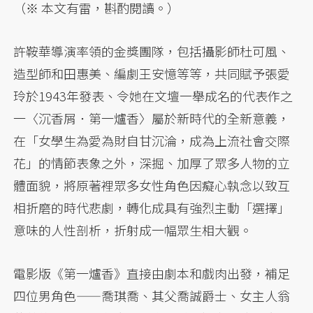
（※ 本文有雷，斟酌閱讀。）
許鞍華導演率領的金獎團隊，包括攝影師杜可風、
造型師和田惠美、編劇王安憶等等，共同賦予張愛
玲於1943年發表、令她在文壇一舉成名的代表作之
一〈沉香屑．第一爐香〉屬於新時代的全新意義，
在「女學生為愛為財自甘沉淪，成為上流社會交際
花」的情節表象之外，深掘、加厚了眾多人物的立
體面貌，將原著裡眾多女性角色因癡心執念以致互
相折磨的時代悲劇，轉化成具有強烈主動「選擇」
意味的人性剖析，折射成一幅眾生相大觀。
電影版《第一爐香》直接由劇本和戲肉出發，補足
四位男角色——喬琪喬、其父喬誠爵士、女主人翁