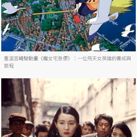
重溫宮﨑駿動畫《魔女宅急便》：一位飛天女英雄的養成與
旅程