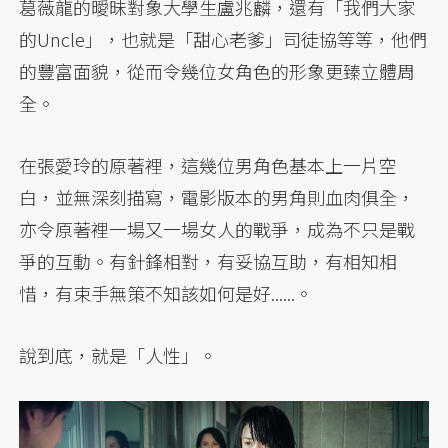
葛薇龍的曖昧對象大學生盧兆麟，還有「我們大家
的Uncle」，也就是「甜心老爹」司徒協等等，他們
的豐富面貌，從而令幾位女角色的形象更臻立體周
全。
在張愛玲的原著裡，這幾位男角色基本上一片空
白，並無深刻描寫，電影版本的男角則血肉俱全，
亦令原著裡一場又一場女人的戰爭，成為不只是戰
爭的互動。有針鋒相對，有妥協互助，有相知相
惜，有束手無策不知該如何是好......。
說到底，就是「人性」。