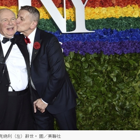
克納利（左）辭世。 圖／美聯社