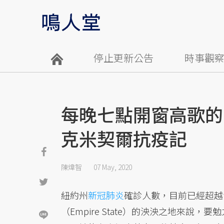
停止更新公告
時事觀
每晚七點開窗高歌的
克米契爾抗疫記
陳煒智
07 May, 2020
紐約州
新冠肺炎
確診人數，目前已經超越
（Empire State）的泱泱之地來