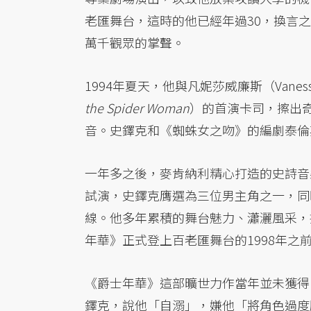
老匯舞台，這時的他已經年過30，換言
萬千觀眾的掌聲。
1994年夏天，他與凡妮莎威廉斯（Vanes
the Spider Woman
）的首演卡司，擦出
音。史鐸克和《蜘蛛女之吻》的編劇泰倫
一年多之後，麥肯納利精心打造的史詩音
試演，史鐸克膺選為三位男主角之一，同
線。他多年累積的舞台魅力、瀟灑風采，
年華》正式登上百老匯舞台的1998年之
《爵士年華》這部曠世力作當年並未獲得
鐸克，說他「自溺」，嫌他「將角色過度