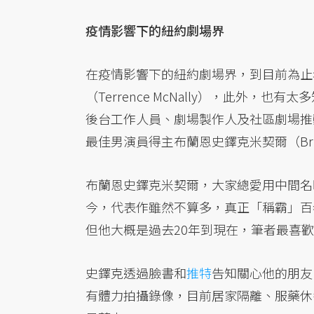
疫情影響下的紐約劇場界
在疫情影響下的紐約劇場界，到目前為止
（Terrence McNally），此外
後台工作人員、劇場製作人及社區劇場推
最佳男演員得主布蘭恩史鐸克米契爾（Brian S
布蘭恩史鐸克米契爾，大家總愛用中間名暱稱
今，代表作雖然不算多，真正「稱霸」百
但他大概是過去20年到現在，筆者最喜
史鐸克透過臉書和
推特
告知關心他的朋友
有體力拍攝錄像，目前居家隔離、服藥休