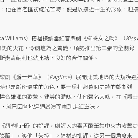
之，他在百老匯初綻光芒時，便是以接近中生的形象，迎
sa Williams）搭檔接續當紅音樂劇《蜘蛛女之吻》（
Kiss 
奇詭的火花，令劇壇為之驚艷，順勢推出第二張的全劇錄
斯麥肯納利也就此結下良好的合作關係。
樂劇《爵士年華》（
Ragtime
）展開北美地區的大規模巡
時也是戲份最重的角色，要一肩扛起整個史詩的戲劇弧
揉合雄渾的歌聲、健美的體魄，使他聲名大噪，在《爵士
前，就已因各地巡迴試演而嚐到走紅滋味。
《紐約時報》的好評，劇評人的毒舌酸筆集中火力攻擊史
膨脹」，笑他「失控」。這樣的批評，從另一個角度來