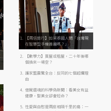
【兩倍旅行】如果泰國人問「台灣現
在智慧型手機普遍嗎？」
【數學力】買屋或租屋，二十年後哪
個換來一場空？
護家盟震驚全台：反同的七個超爛理
由
借屍還魂的科學偽新聞：看美女有益
健康，娶美女卻會短命？
性愛與自慰是兩座相隔千里的島：一