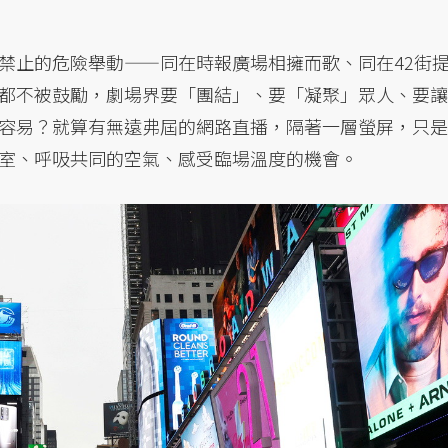
禁止的危險舉動——同在時報廣場相擁而歌、同在42街
都不被鼓勵，劇場界要「團結」、要「凝聚」眾人、要讓
容易？就算有無遠弗屆的網路直播，隔著一層螢屏，只是
室、呼吸共同的空氣、感受臨場溫度的機會。