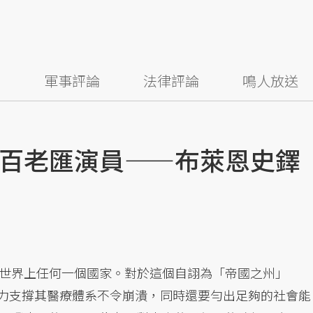
察
軍事評論
法律評論
鳴人放送
百老匯演員——布萊恩史鐸
世界上任何一個國家。對於這個自詡為「帝國之州」
說，要勉力支撐其醫療體系不令崩潰，同時還要勻出足夠的社會能