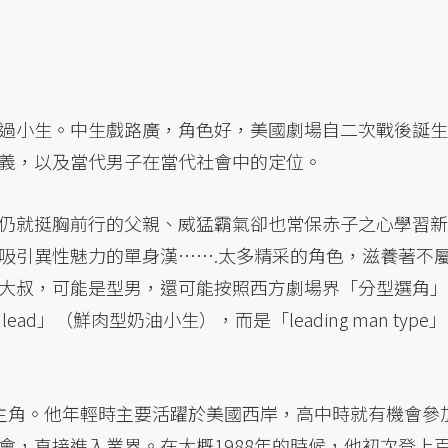
過小生。中生戲路廣，角色好，美國劇場自二次戰後誕生
義，以及當代男子在當代社會中的定位。
仍就挺胸前行的父親、威猛霸氣卻也常保赤子之心學習新
吸引異性魅力的單身漢…….太多精采的角色，滋養著不
大叔，可能是型男，還可能按照西方劇場界「分型選角」
le lead」（鮮肉型奶油小生），而是「leading man type」
n」男主角。他年輕時主要活躍於美國西岸，高中時就有機會參
會，直接進入業界。在大概1988年的時候，他初次登上