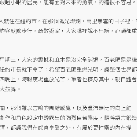
眼瞪小眼的居民，能有面對未來的勇氣，的確很不容易。
者人就住在紐約市。在那個陽光燦爛，萬里無雲的日子裡，
約客默默步行，疏散返家，大家嘴裡說不出話，心頭都重
星期三，大家的震撼和麻木還沒完全消退，百老匯還是繼
紐約市長就下令了：希望百老匯重燃光明，讓整個世界都
四晚上，時報廣場重放光芒，筆者也擠身其中，親自體會
大鼓舞。
關，那個難以言喻的團結感覺，以及豐沛無比的向上能
劇作和角色設定中透露出的強烈自省態度，精粹語言鍛造
輝，都讓我們在感官享受之外，有屬於更性靈的內在提