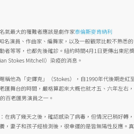
名氣最大的罹難者應該是劇作家
泰倫斯麥肯納利
，也有太多知名演員、作曲家、編舞家，以及一般觀眾比較不熟悉的
動者等等，也都先後確診。紐約時間4月1日更傳出東尼
tokes Mitchell）染疫的消息。
他為「史鐸克」（Stokes），自1990年代後期走紅
老匯舞台的時間，嚴格算起來大概也就才五、六年左右，
歡的百老匯男演員之一。
：在病了幾天之後，確認感染了病毒，但情況已稍好轉，
養，妻子和孩子經檢測後，很幸運的是皆無陽性反應。真