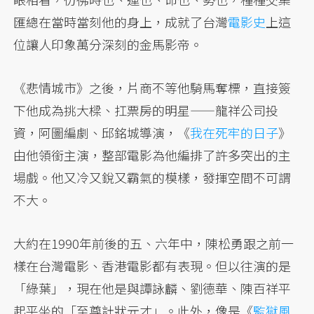
匯總在當時當刻他的身上，成就了台灣
電影史
上這
位讓人印象萬分深刻的金馬影帝。
《悲情城市》之後，片商不等他騎馬奪標，直接簽
下他成為挑大樑、扛票房的明星——龍祥公司投
資，阿圖編劇、邱銘城導演，《
我在死牢的日子
》
由他領銜主演，整部電影為他編排了許多突出的主
場戲。他又冷又銳又霸氣的模樣，發揮空間不可謂
不大。
大約在1990年前後的五、六年中，陳松勇跟之前一
樣在台灣電影、香港電影都有表現。但以往演的是
「綠葉」，現在他是與譚詠麟、劉德華、陳百祥平
起平坐的「至尊計狀元才」。此外，像是《
監獄風