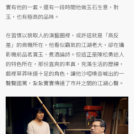
實有他的一套。還有一段時間他做玉石生意，對
玉，也有極高的品味。
在習慣以貌取人的演藝圈裡，或許這就是「高反
差」的商機所在，他看似霸氣的江湖老大，卻在攝
影機前品茗賞玉、煮酒論詩。但這正是陳松勇迷人
的特色所在，那份直爽的率真，充滿生活的歷練，
戲裡草莽味道十足的角色，讓他沙啞嗓音喊出的一
聲聲國罵，紮紮實實傳達了市井之間的江湖心聲。