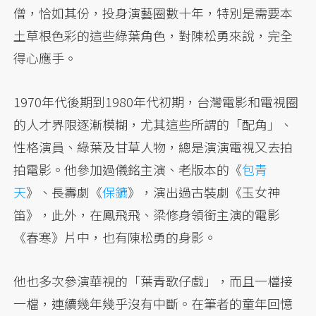
僧，恰如其份，投身演藝圈數十年，特別是需要本
土草根色彩的這些綠葉角色，對陳松勇來說，完全
得心應手。
1970年代後期到1980年代初期，台灣電影和電視圈
的人才界限逐漸模糊，尤其這些所謂的「配角」、
性格演員、綠葉及甘草人物，總是演演電視又去拍
拍電影。他參加過儀銘主演、老版本的《
包青
天
》、長壽劇《
保鑣
》，演出過古裝劇《玉女神
笛》，此外，在鳳飛飛、梁修身領銜主演的電影
《春寒》片中，也有陳松勇的身影。
他也多次參演華視的「葉青歌仔戲」，而且一檔接
一檔，連續幾年幾乎沒有中斷。在筆者的童年回憶