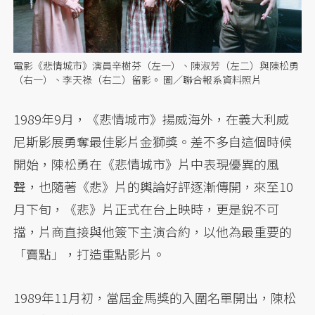
電影《悲情城市》演員辛樹芬（左一）、陳淑芳（左二）與陳松勇
（右一）、李天祿（右二）留影。 圖／聯合報系資料照片
1989年9月，《悲情城市》揚威海外，在義大利威
尼斯影展勇奪最佳影片金獅獎。差不多自這個時候
開始，陳松勇在《悲情城市》片中表現優異的風
聲，也隨著《悲》片的輿論好評逐漸傳開，來至10
月下旬，《悲》片正式在台上映時，更是銳不可
擋，片商直接與他簽下主演合約，以他為最重要的
「賣點」，打造重點影片。
1989年11月初，當屆金馬獎的入圍名單開出，陳松