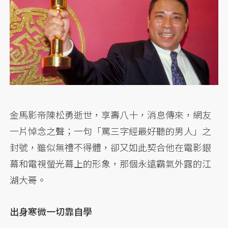
金馬影帝陳松勇逝世，享壽八十，消息傳來，網友
一片悼念之聲；一句「罵三字經最好聽的男人」之
封號，雖似無禮不得體，卻又如此契合他在電影銀
幕和電視螢光幕上的形象，那個永遠霸氣外露的江
湖大哥。
出身寒微一切靠自學