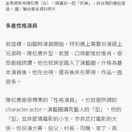
金馬獎影帝陳松勇（右），與書迷一起「訐譙」，談台灣的通俗俚
語。 圖／聯合報系資料照片
多產性格演員
就這樣，由臨時演員開始，特別遇上需要扮演道上
兄弟時，陳松勇外型、氣質、口條都惟妙惟肖，很
受劇組誇讚，他也就跨足踏入了演藝圈。升格為基
本演員後，他在台視，還有後來在華視，作品一直
很多。
陳松勇是很標準的「性格演員」，也就是所謂的
character actor。演藝圈講究藝人的「型」，他的
「型」並非愛情電影的小生，亦非武打電影的大
俠，但扮演大哥、伯父、村長、司機、家丁、高