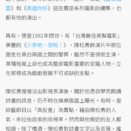
雲
》和《
表姐你好
》這些賣座系列電影的續集，也
都有他的演出。
再有，便是1992年問世，有「台灣最佳黑幫電影」
美譽的《
少年吔，安啦！
》，陳松勇飾演片中那位
遊走在黑白兩道之間的警察，雖然不是領銜主演，
某種程度上卻也成為整部電影重要的定錨人物，立
在那裡成為戲劇發展不可或缺的支點。
陳松勇慢慢淡出影視表演後，關於他憑自學而飽讀
詩書的訊息，仍不時在娛樂版面上曝光。有時，是
綜藝節目以「高反差」為賣點，藉由陳松勇的人
氣，來拉抬自家的收視率。然而與他親近的友人都
知道，除了嗜酒，陳松勇對詩書文字以及茶葉，確