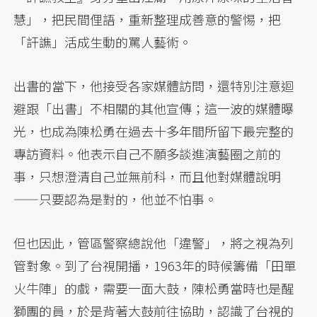
慧」，把民間俚語，重新整理成善意的警惕，把
「訐譙」活成生動的罵人藝術。
出書的當下，他接受各家媒體訪問，還特別注意迴
避跟「出書」不相關的其他宣傳；這一波的媒體曝
光，也成為陳松勇在過去十多年間所留下最完整的
專訪資料。他表示自己不願多談進演藝圈之前的
事，只想澄清自己並無前科，而且他對媒體說明
——只要認為是對的，他並不怕事。
但也因此，管區警察總說他「違警」，將之視為列
管對象。到了台視開播，1963年的時候籌備「田單
火牛陣」的戲，需要一面大鼓，陳松勇當時也是醒
獅團的員，於是背著大鼓前往協助，認識了台視的