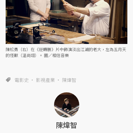
陳松勇（右）在《逆轉勝》片中飾演淡出江湖的老大，左為五月天
的怪獸（溫尚翊）。 圖／相信音樂
電影史
影視產業
陳煒智
陳煒智