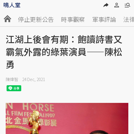
停止更新公告
時事觀察
軍事評論
法
江湖上後會有期：飽讀詩書又
霸氣外露的綠葉演員——陳松
勇
陳煒智
24 Dec, 2021