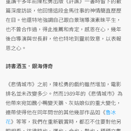
重讀十多年前陳松勇出版《訐譙》一書時留下的數
篇深度訪談，他回憶這段金馬往事的神情簡直歷歷
在目。他還特地強調自己跟白景瑞導演素昧平生，
也不曾合作過，得此推薦和肯定，感恩在心，幾年
後白導演與世長辭，他也特地到靈前致意，以表報
恩之心。
詩書酒玉．銀海傳奇
《悲情城市》之前，陳松勇的戲約雖然增加，電影
排名並未改變多少。然而1989年的《悲情城市》為
他帶來宛如醜小鴨變天鵝、灰姑娘似的重大變化，
連帶使得他在同年問世的其他幾部作品如《
魯冰
花
》等等，我們在重新觀賞時，都忍不住要對他另
眼相看，彷彿時也、運也、命也、勢也，種種交集