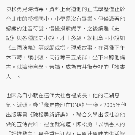
陳松勇兒時清寒，資料上寫道他的正式學歷僅止於
台北市的螢橋國小，小學還沒有畢業。但僅憑著他
認識的注音符號，慢慢摸索識字，之後讀遍《史
記》與各種歷史小說，才十多歲，就把章回小說如
《三國演義》等或編或撰，理成故事，在菜攤下午
休市時，讓小販、同行等三五成群，坐下來聽他講
古。就這樣自學、苦讀，成為市井街巷裡的「讀書
人」。
也因為自小就在這個大社會裡成長，他的江湖息
氣、派頭，幾乎像是嵌印在DNA裡一樣。2005年他
出版專書《陳松勇新訐譙》，聯合文學出版社為他
做的宣傳資料，裡面就寫道，陳松勇「以讀書人的
『訐譙教主』身分重出江湖，用原汁原味的生活智