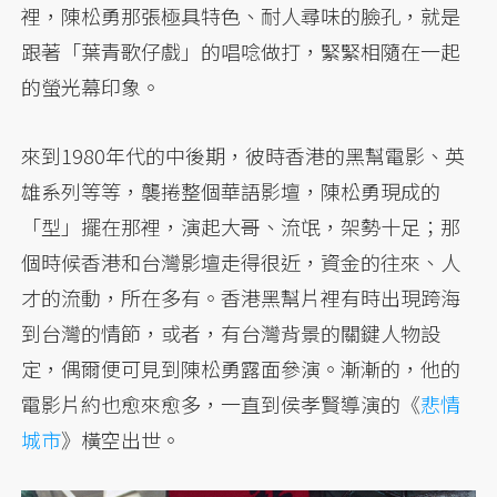
裡，陳松勇那張極具特色、耐人尋味的臉孔，就是
跟著「葉青歌仔戲」的唱唸做打，緊緊相隨在一起
的螢光幕印象。
來到1980年代的中後期，彼時香港的黑幫電影、英
雄系列等等，襲捲整個華語影壇，陳松勇現成的
「型」擺在那裡，演起大哥、流氓，架勢十足；那
個時候香港和台灣影壇走得很近，資金的往來、人
才的流動，所在多有。香港黑幫片裡有時出現跨海
到台灣的情節，或者，有台灣背景的關鍵人物設
定，偶爾便可見到陳松勇露面參演。漸漸的，他的
電影片約也愈來愈多，一直到侯孝賢導演的《
悲情
城市
》橫空出世。