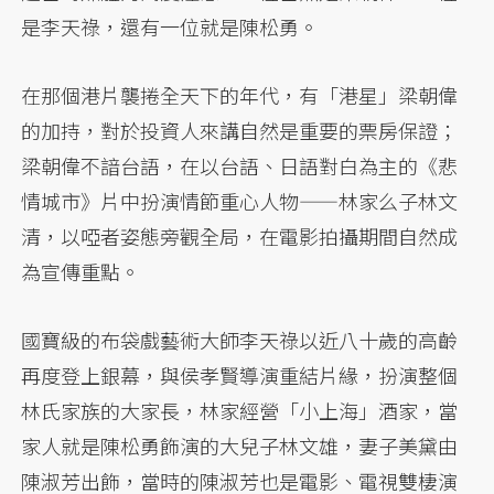
是李天祿，還有一位就是陳松勇。
在那個港片襲捲全天下的年代，有「港星」梁朝偉
的加持，對於投資人來講自然是重要的票房保證；
梁朝偉不諳台語，在以台語、日語對白為主的《悲
情城市》片中扮演情節重心人物——林家么子林文
清，以啞者姿態旁觀全局，在電影拍攝期間自然成
為宣傳重點。
國寶級的布袋戲藝術大師李天祿以近八十歲的高齡
再度登上銀幕，與侯孝賢導演重結片緣，扮演整個
林氏家族的大家長，林家經營「小上海」酒家，當
家人就是陳松勇飾演的大兒子林文雄，妻子美黛由
陳淑芳出飾，當時的陳淑芳也是電影、電視雙棲演