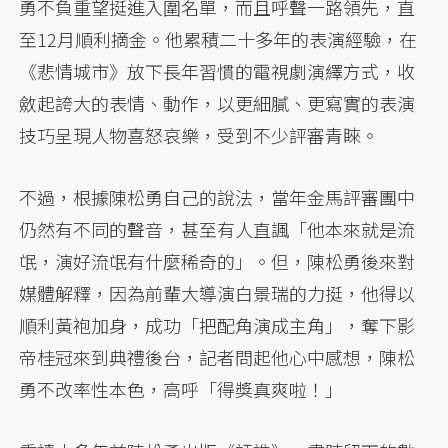
勇不負重望挺進入圍名單，而且呼聲一路領先，直
至12月順利摘金。他累積二十多年的表演經驗，在
《悲情城市》放下長年習慣的電視劇演繹方式，收
斂起誇大的表情、動作，以更細膩、更寫實的表演
技巧呈現人物喜怒哀樂，受到不少評審青睞。
不過，根據陳松勇自己的說法，當年金馬評審團中
仍然有不同的聲音，甚至有人直諷「他本來就是流
氓，演好流氓有什麼稀奇的」。但，陳松勇後來對
媒體解釋，因為前輩大導演白景瑞的力挺，他得以
順利黃袍加身，成功「把配角演成主角」，奪下影
帝桂冠來到典禮後台，記者問起他心中感想，陳松
勇不改率性本色，高呼「得獎真爽啦！」