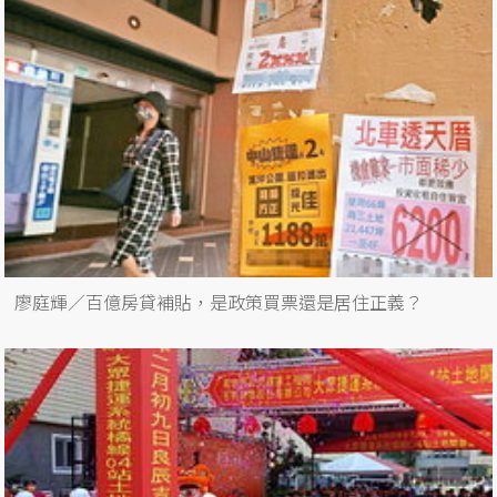
廖庭輝／百億房貸補貼，是政策買票還是居住正義？