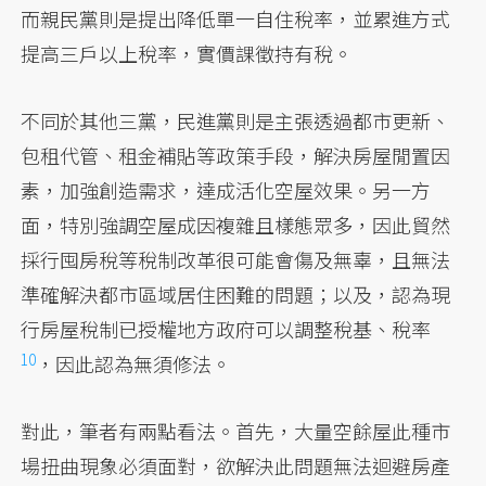
而親民黨則是提出降低單一自住稅率，並累進方式
提高三戶以上稅率，實價課徵持有稅。
不同於其他三黨，民進黨則是主張透過都市更新、
包租代管、租金補貼等政策手段，解決房屋閒置因
素，加強創造需求，達成活化空屋效果。另一方
面，特別強調空屋成因複雜且樣態眾多，因此貿然
採行囤房稅等稅制改革很可能會傷及無辜，且無法
準確解決都市區域居住困難的問題；以及，認為現
行房屋稅制已授權地方政府可以調整稅基、稅率
10
，因此認為無須修法。
對此，筆者有兩點看法。首先，大量空餘屋此種市
場扭曲現象必須面對，欲解決此問題無法迴避房產