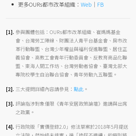
更多OURs都市改革組織：
Web
｜
FB
參與團體包括：OURs都市改革組織、崔媽媽基金
會、台灣勞工陣線、財團法人青平台基金會、房市改
革行動聯盟、台灣少年權益與福利促進聯盟、居住正
義協會、高教工會青年行動委員會、反教育商品化聯
盟、東海人間工作坊、台灣勞動者協會、臺灣北部大
專院校學生自治聯合協會、青年勞動九五聯盟。
三大提問詳細內容請參見：
點此
。
評論指涉對象僅限《青年安居政策論壇》邀請與出席
之政黨。
行政院版「實價登錄2.0」修法草案於2018年5月提送
立法院，然始終未排審，循「換屆不連續」的原則將