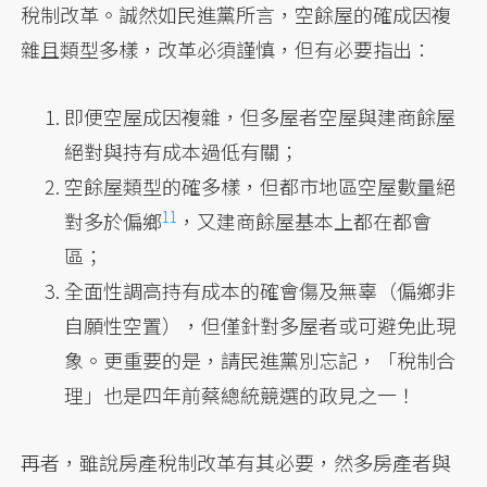
稅制改革。誠然如民進黨所言，空餘屋的確成因複
雜且類型多樣，改革必須謹慎，但有必要指出：
即便空屋成因複雜，但多屋者空屋與建商餘屋
絕對與持有成本過低有關；
空餘屋類型的確多樣，但都市地區空屋數量絕
11
對多於偏鄉
，又建商餘屋基本上都在都會
區；
全面性調高持有成本的確會傷及無辜（偏鄉非
自願性空置），但僅針對多屋者或可避免此現
象。更重要的是，請民進黨別忘記，「稅制合
理」也是四年前蔡總統競選的政見之一！
再者，雖說房產稅制改革有其必要，然多房產者與