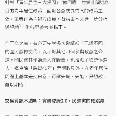
2
針對「青年居住三大提問」
做回應，並據此闡述各
自的青年居住政策。面對各黨或異或同的政策主
張，筆者作為主辦方成員，擬藉由本文進一步分析
3
與評論
，供各界參考並指正。
惟正文之前，有必要先對多次邀請卻「已讀不回」
的國民黨做交代，以示對其他四個參與政黨之公
道。國民黨其作為最大在野黨，也推派了總統候選
人，迄今除「房貸40年」荒謬政見外，在青年居住
問題上基本是交白卷，可謂失職、失能，只想說，
難以期待！
交易資訊不透明：實價登錄2.0，民進黨的確跳票