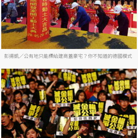
彭揚凱／公有地只能標給建商蓋豪宅？你不知道的德國模式