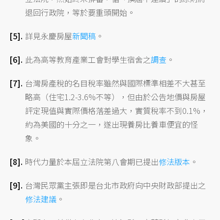
退回行政院，等於要重頭開始。
詳見永慶房屋
新聞稿
。
此為高等教育產業工會對學生宿舍之
調查
。
台灣房產稅的名目稅率雖然與國際標準相差不大甚至
略高（住宅1.2-3.6%不等），但由於公告地價與房屋
評定現值與實際價格落差過大，實質稅率不到0.1%，
約為美國的十分之一，遂出現養房比養車便宜的怪
象。
時代力量於本屆立法院第八會期已提出
修法版本
。
台灣民眾黨主張即是台北市政府向中央財政部提出之
修法建議
。