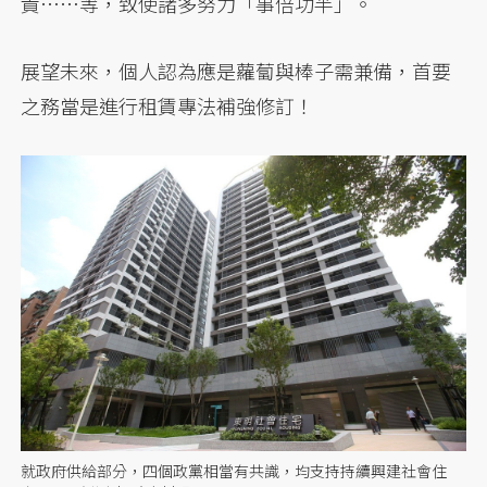
責……等，致使諸多努力「事倍功半」。
展望未來，個人認為應是蘿蔔與棒子需兼備，首要
之務當是進行租賃專法補強修訂！
就政府供給部分，四個政黨相當有共識，均支持持續興建社會住