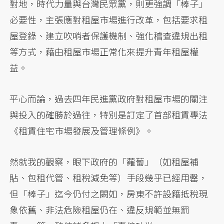
對地，時代力量與台灣民眾黨，則更強調「棒子」
必要性，主張應對租屋市場進行改革，包括要求租
屋登錄、建立吹哨者保護機制、強化稽查違規出租
等方式，藉由租屋市場正常化來提升青年租屋權
益。
平心而論，過去四年民進黨政府對租屋市場的關注
與投入的確勝於過往，特別是訂定了首部租賃專法
《租賃住宅市場發展及管理條例》。
然就我的觀察，眼下政府的「蘿蔔」（如租屋補
貼、包租代管、租稅減免等）手段幾乎已經用罄，
但「棒子」迄今仍付之闕如，房東不許設籍抵稅現
象依舊、非法危險租屋仍在、違反規範並無罰