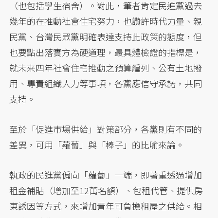
（也包括學生宿舍）。對此，筆者肯定民進黨過去
幾年的在推動社會住宅努力，也讚許時代力量、親
民黨、台灣民眾黨明確表達支持此政策的態度，但
也要點出落實方為硬道理，最具體檢證的指標是，
就未來四年社會住宅推動之預算編列、公有土地撥
用、專責組織人力等事項，各黨應信守承諾，共同
支持。
至於「促進市場供給」對策部分，各黨則有不同的
差異，可用「蘿蔔」與「棒子」的比喻來論。
執政的民進黨偏向「蘿蔔」一端，即著重透過增加
租金補貼（增加至12萬名額）、包租代管、提供房
東誘因等方式，來增加青年可負擔租屋之供給。相