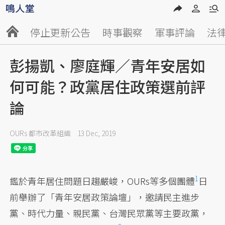
停止更新公告
時事觀察
軍事評論
法
彭揚凱、廖庭輝／青年安居如
何可能？政黨居住政策選前評
論
OURs 都市改革組織
13 Dec, 2019
1
鑑於青年居住問題日趨嚴峻，OURs等多個團體
日
前舉辦了「青年安居政策論壇」，邀請民主進步
黨、時代力量、親民黨、台灣民眾黨等主要政黨，