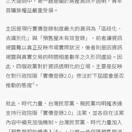
三大提問中，第一題是關於房產資訊不透明，青年
首購族權益嚴重受損。
主因是現行實價登錄制度最大的漏洞為「區段化、
去識別化」與「預售屋未有效登錄」，前者讓資訊
揭露難以真正反映市場實際狀況，後者則是因資訊
揭露與真實交易的時間相差數年之久形同虛設。因
此，四個政黨對於資訊透明化的立場，主要是反映
在對行政院版「實價登錄2.0」修法於下屆國會是否
4
推動的態度
。
就此，時代力量、台灣民眾黨、親民黨均明確表達
支持行政院版「實價登錄2.0」法案，並各自在法案
內容中補充加強機制。台灣民眾黨、時代力量加入
「預售屋契約備查入法」，以進一步保障預售屋消