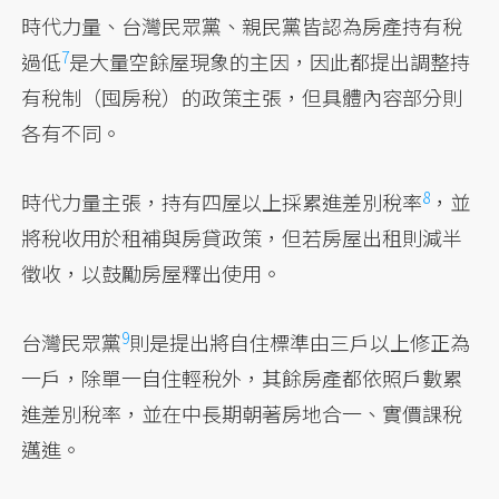
時代力量、台灣民眾黨、親民黨皆認為房產持有稅
7
過低
是大量空餘屋現象的主因，因此都提出調整持
有稅制（囤房稅）的政策主張，但具體內容部分則
各有不同。
8
時代力量主張，持有四屋以上採累進差別稅率
，並
將稅收用於租補與房貸政策，但若房屋出租則減半
徵收，以鼓勵房屋釋出使用。
9
台灣民眾黨
則是提出將自住標準由三戶以上修正為
一戶，除單一自住輕稅外，其餘房產都依照戶數累
進差別稅率，並在中長期朝著房地合一、實價課稅
邁進。