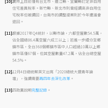
實際上目前僅有台北市、連江縣、宜蘭縣訂定非自用
住宅差異稅率。新竹縣、新北市則曾經調高非自用住
宅稅率但被調回，台南市的調整提案則於今年遭議會
退回。
根據2017年Q4統計，以縣市論，六都空屋數54.5萬，
佔全國總86.4萬空屋六成三以上；若進一步細分至鄉
鎮市區，全台368個鄉鎮市區中人口超過10萬以上鄉
鎮市區僅67個，但其空屋數量47.2萬，佔全台總空屋
54.5%。
12月4日總統蔡英文出席「2020總統大選青年論
壇」，強調需要
再四年去深化改革
。
四政黨說明
完整記錄
。