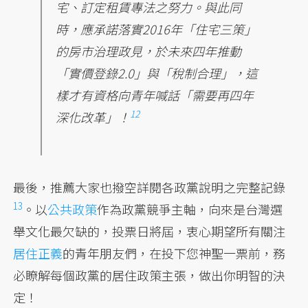
宅、訂定租賃專法之努力。與此同
時，應承諾落實2016年「住宅三策」
的房市治理政見，於未來四年推動
「實價登錄2.0」與「稅制合理」，這
樣才有資格向青年喊話「需要再四年
12
深化改革」！
最後，推薦大家也撥空詳閱各政黨說明之完整記錄
13
。以
公共政策
作為政黨競爭主軸，向來是台灣選
舉文化最欠缺的，投票日將屆，衷心期望所有關注
居住正義
的青年朋友們，在投下您神聖一票前，務
必瞭解每個政黨的居住政策主張，做出你明智的決
定！