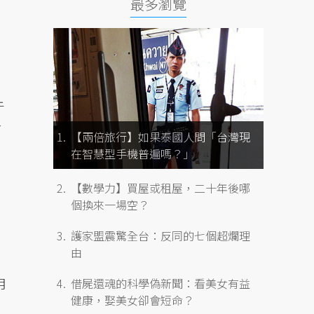
最多瀏覽
午
會
【兩倍旅行】如果泰國人問「台灣現
在智慧型手機普遍嗎？」
【數學力】買屋或租屋，二十年後哪
個換來一場空？
護家盟震驚全台：反同的七個超爛理
由
月
借屍還魂的科學偽新聞：看美女有益
健康，娶美女卻會短命？