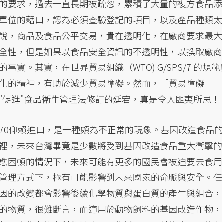
的要求，過去一直長期被疏忽，累積了大量的複方食品添
單位的藉口，認為必須查驗登記的項目，以及產品種類太
說，商品及食品公平交易，貴在透明化，在廠商要求最大
全性，但是如果以食品安全資訊的不透明性，以換取廠商
實。其實，在世界貿易組織（WTO) G/SPS/7 的規範
化的精神，有助於減少貿易障礙。然而，「貿易障礙」一
"促進"食品衛生管理法修訂的延宕，真是令人匪夷所思！
70仰賴進口，是一種頗為不正常的現象。基因改造食品
裡，未來台灣畢竟是少數將受到基因改造食品重大衝擊的
愈困頓的情況下，未來可能有更多的國民會被迫要去食用
管理方式下，極有可能影響到未來國家的命脈與安全。任
因的改變都會影響後續化學物質與蛋白質的產生與組合，
的物質，很難斷言，而適用於動物飼料的基因改造作物，