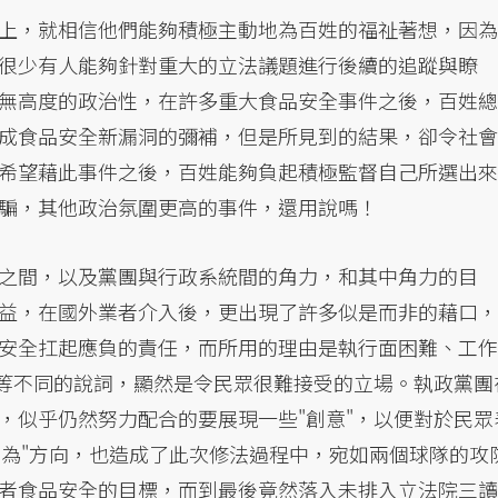
上，就相信他們能夠積極主動地為百姓的福祉著想，因為
很少有人能夠針對重大的立法議題進行後續的追蹤與瞭
無高度的政治性，在許多重大食品安全事件之後，百姓總
成食品安全新漏洞的彌補，但是所見到的結果，卻令社會
希望藉此事件之後，百姓能夠負起積極監督自己所選出來
騙，其他政治氛圍更高的事件，還用說嗎！
之間，以及黨團與行政系統間的角力，和其中角力的目
益，在國外業者介入後，更出現了許多似是而非的藉口，
安全扛起應負的責任，而所用的理由是執行面困難、工作
 "等不同的說詞，顯然是令民眾很難接受的立場。執政黨團
，似乎仍然努力配合的要展現一些"創意"，以便對於民眾
作為"方向，也造成了此次修法過程中，宛如兩個球隊的攻
者食品安全的目標，而到最後竟然落入未排入立法院三讀