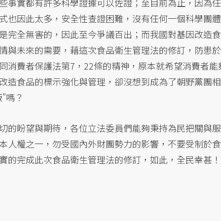
些事實都有許多科學證據可以佐證；至目前為止，因為任
式也因此太多，安全性查證困難，沒有任何一個科學團體
是完全無害的，因此至今爭議百出；而我國對基因改造食
情與未來的需要，藉這次食品衛生管理法的修訂，防患於
同消費者保護法第7，22條的精神，原本就希望消費者能
改造食品的標示強化與管理，卻沒想到成為了朝野黨團相
"嗎？
切的盼望與期待，各位立法委員們能夠秉持為民把關與服
本人權之一，勿受國內外財團勢力的影響，不要受制於食
實的完成此次食品衛生管理法的修訂，如此，全民幸甚！