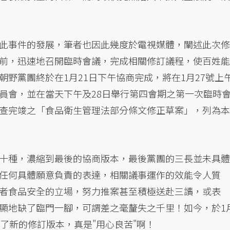
此事件的發展，筆者也因此幾度於電視媒體，闡述此次修
前，迅速地召開臨時會議，完成相關修訂議程，使百姓能
野黨團終於在1月21日下午協商完成，將在1月27號上
員會，並在當天下午及28日舉行第四會期之第一次臨時
查完竣之「食品衛生管理法部分條文修正草案」，列為本
十種，濃縮到最後的協商版本，最後黨團的三長並未具體
任何具體願意負責的表達，相關議事運作的效能令人質
者食品安全的立場，努力推案甚至積極送赴三讀，或表
顯地缺了臨門一腳，可謂差之毫釐失之千里！如今，於1
了新的修訂版本，真是"用心良苦"啊！