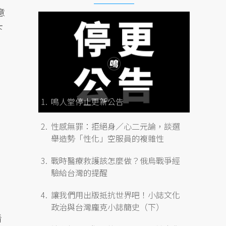
意
下
鳴人堂停止更新公告
性感無罪：拒絕身／心二元論，談選
舉造勢「性化」空服員的複雜性
戰時醫療救護該怎麼做？俄烏戰爭經
驗給台灣的提醒
讓我們用出版抵抗世界吧！小誌文化
政治與台灣龐克小誌簡史（下）
看