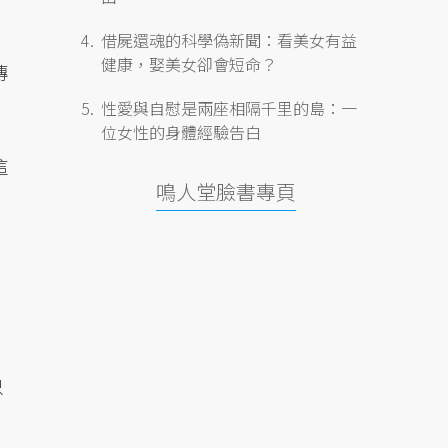
借屍還魂的科學偽新聞：看美女有益
健康，娶美女卻會短命？
傳
性愛與自慰是兩座相隔千里的島：一
位女性的身體經驗告白
這
鳴人堂臉書專頁
只