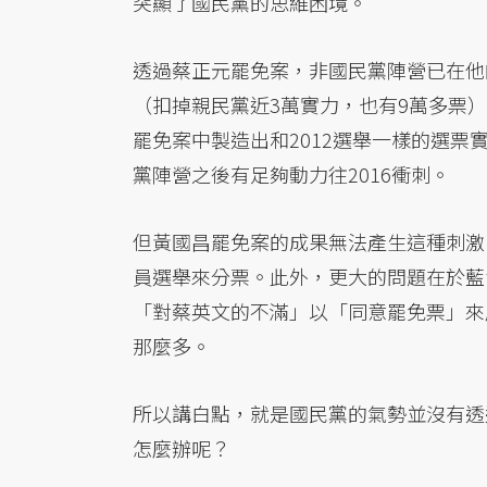
突顯了國民黨的思維困境。
透過蔡正元罷免案，非國民黨陣營已在他的
（扣掉親民黨近3萬實力，也有9萬多票）
罷免案中製造出和2012選舉一樣的選票
黨陣營之後有足夠動力往2016衝刺。
但黃國昌罷免案的成果無法產生這種刺激
員選舉來分票。此外，更大的問題在於藍
「對蔡英文的不滿」以「同意罷免票」來
那麼多。
所以講白點，就是國民黨的氣勢並沒有透
怎麼辦呢？