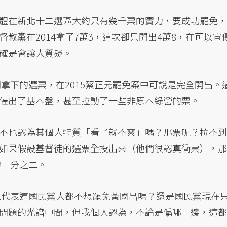
體在新北十二選區大約只有幾千票的實力，要成功罷免，
教黨在2014拿了7萬3，這次卻只開出4萬8，在可以宣
確是會讓人質疑。
湖拿下的選票，在2015蔡正元罷免案中可說是完全開出。
催出了基本盤，甚至拉動了一些非原本綠營的票。
不也認為其個人特質「看了就不爽」嗎？那票呢？拉不到
如果假設基督徒的選票全投出來（他們很認真衝票），那
的三分之二。
結果代表連國民黨人都不想罷免黃國昌嗎？還是國民黨現在
問題的光譜中間，但我個人認為，不論是偏哪一邊，這都