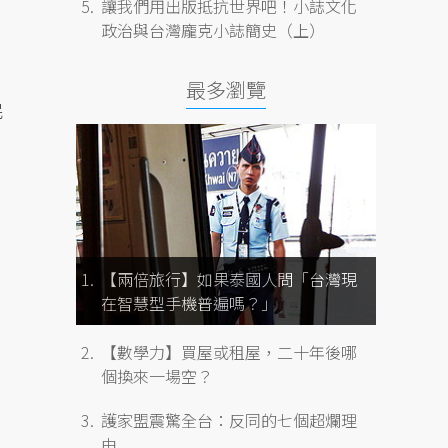
讓我們用出版抵抗世界吧！小誌文化
政治與台灣龐克小誌簡史（上）
最多瀏覽
民
【兩倍旅行】如果泰國人問「台灣現
在智慧型手機普遍嗎？」
【數學力】買屋或租屋，二十年後哪
個換來一場空？
護家盟震驚全台：反同的七個超爛理
由