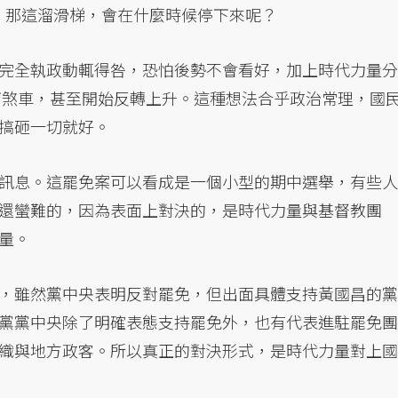
印證。那這溜滑梯，會在什麼時候停下來呢？
完全執政動輒得咎，恐怕後勢不會看好，加上時代力量分
踩下煞車，甚至開始反轉上升。這種想法合乎政治常理，國
搞砸一切就好。
訊息。這罷免案可以看成是一個小型的期中選舉，有些人
還蠻難的，因為表面上對決的，是時代力量與基督教團
量。
，雖然黨中央表明反對罷免，但出面具體支持黃國昌的黨
黨黨中央除了明確表態支持罷免外，也有代表進駐罷免團
織與地方政客。所以真正的對決形式，是時代力量對上國