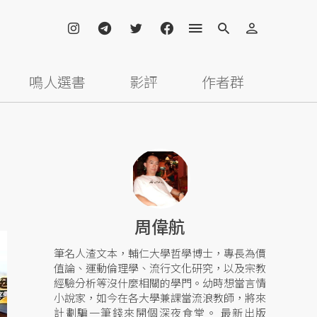
鳴人選書
影評
作者群
周偉航
筆名人渣文本，輔仁大學哲學博士，專長為價
值論、運動倫理學、流行文化研究，以及宗教
經驗分析等沒什麼相關的學門。幼時想當言情
小說家，如今在各大學兼課當流浪教師，將來
計劃騙一筆錢來開個深夜食堂。 最新出版