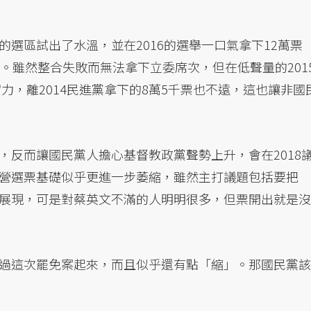
選區試出了水溫，並在2016的選舉一口氣拿下12萬票
。雖然整合失敗而無法拿下立委席次，但在低聲量的201
實力，離2014民進黨拿下的8萬5千票也不遠，這也讓非國
，反而讓國民黨人擔心基督教政黨聲勢上升，會在2018
營選票基礎似乎更進一步萎縮，雖然主打議題包括要把
展現，可是對蔡英文不滿的人明明很多，但票開出就是沒
過這次罷免案起來，而且似乎還有點「縮」。那國民黨該