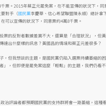
萬8千票。2015年蔡正元罷免案，在不能宣傳的狀況下，同
主要對手（
國民黨
李慶華、信心希望聯盟陳永順）總計拿
案，在可以宣傳的狀況下，同意票約4萬8千票。
投票的反對者數據差異不大，還算是「合理狀況」，但黃
傳達出什麼樣的訊息？黃國昌的情境和蔡正元差很多？
子，但我想談的主題，是國民黨仍陷入選票持續萎縮的困
者」，但即便是罷免案這麼「輕鬆」的主題，我們仍看不
理性政治評論者都預期國民黨的支持群將會一路萎縮，這種