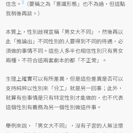
3
信念。
（要稱之為「意識形態」也不為過，但這點
我稍後再談。）
本質上，性別歧視宣稱「男女大不同」，然後再以
此「推論出」不同性別的人要得到不同的待遇，必
須做的事情不同。這些人多半也相信性別只有男女
兩種，不符合這兩套劇本的都「不正常」。
生理上確實可以有所差異，但是這些差異是否可以
支持純粹以性別來「分工」就是另一回事；此外，
就算有些事情是只有特定性別才能做的，也不代表
這個性別有義務為另一個性別做這件事。
舉例來說，「男女大不同」，沒有子宮的人無法懷