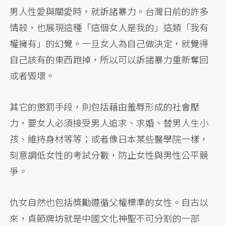
男人性愛與關愛時，就訴諸暴力。台灣日前的許多
情殺，也展現這種「這個女人是我的」這類「我有
權擁有」的幻覺。一旦女人為自己做決定，就覺得
自己該有的東西跑掉，所以可以訴諸暴力重新奪回
或者毀壞。
其它的懲罰手段，則包括藉由羞辱形成的社會壓
力，要女人必須接受男人追求、求婚、替男人生小
孩、維持身材等等；或者像日本某些醫學院一樣，
刻意調低女性的考試分數，防止女性與男性公平競
爭。
仇女自然也包括獎勵遵循父權標準的女性。自古以
來，貞節牌坊就是中國文化神聖不可分割的一部