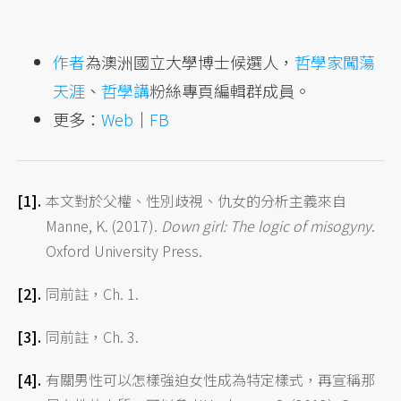
作者
為澳洲國立大學博士候選人，
哲學家闖蕩
天涯
、
哲學講
粉絲專頁編輯群成員。
更多：
Web
｜
FB
本文對於父權、性別歧視、仇女的分析主義來自
Manne, K. (2017).
Down girl: The logic of misogyny
.
Oxford University Press.
同前註，Ch. 1.
同前註，Ch. 3.
有關男性可以怎樣強迫女性成為特定樣式，再宣稱那