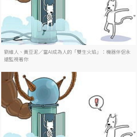
劉維人、黃豆泥／當AI成為人的「雙生火焰」：機器伴侶永
遠監視著你