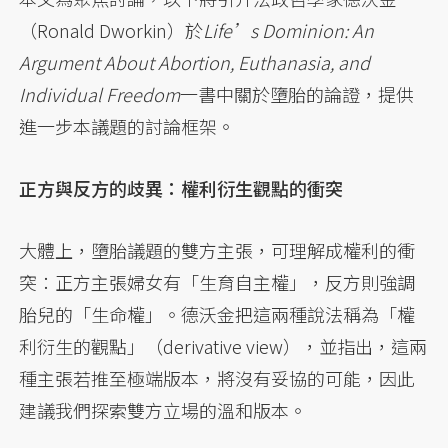
（Ronald Dworkin）於
Life’s Dominion: An
Argument About Abortion, Euthanasia, and
Individual Freedom
一書中關於墮胎的論證，提供
進一步本議題的討論框架。
正方與反方的歧異：權利衍生觀點的衝突
大體上，墮胎議題的雙方主張，可理解成權利的衝
突：正方主張婦女有「生育自主權」，反方則強調
胎兒的「生命權」。德沃金把這兩種說法稱為「權
利衍生的觀點」（derivative view），並指出，這兩
種主張若推至極端版本，將沒有妥協的可能，因此
建議我們探索雙方立場的溫和版本。