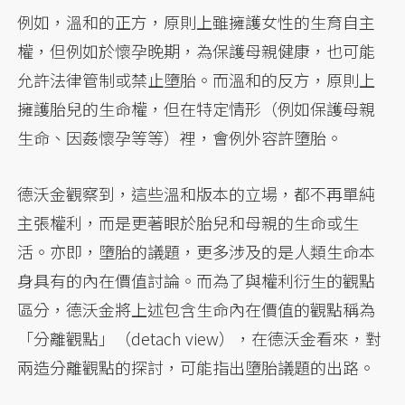
例如，溫和的正方，原則上雖擁護女性的生育自主
權，但例如於懷孕晚期，為保護母親健康，也可能
允許法律管制或禁止墮胎。而溫和的反方，原則上
擁護胎兒的生命權，但在特定情形（例如保護母親
生命、因姦懷孕等等）裡，會例外容許墮胎。
德沃金觀察到，這些溫和版本的立場，都不再單純
主張權利，而是更著眼於胎兒和母親的生命或生
活。亦即，墮胎的議題，更多涉及的是人類生命本
身具有的內在價值討論。而為了與權利衍生的觀點
區分，德沃金將上述包含生命內在價值的觀點稱為
「分離觀點」（detach view），在德沃金看來，對
兩造分離觀點的探討，可能指出墮胎議題的出路。