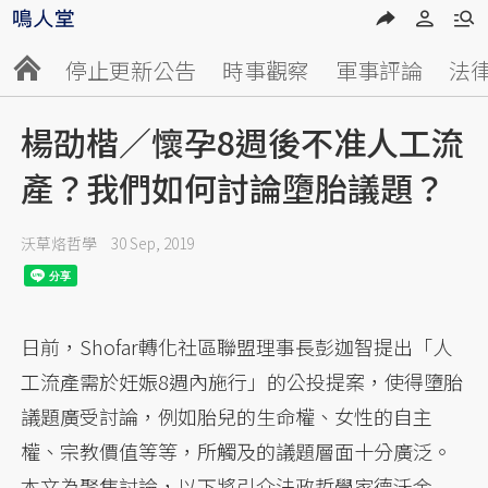
停止更新公告
時事觀察
軍事評論
法
楊劭楷／懷孕8週後不准人工流
產？我們如何討論墮胎議題？
沃草烙哲學
30 Sep, 2019
日前，Shofar轉化社區聯盟理事長彭迦智提出「人
工流產需於妊娠8週內施行」的公投提案，使得墮胎
議題廣受討論，例如胎兒的生命權、女性的自主
權、宗教價值等等，所觸及的議題層面十分廣泛。
本文為聚焦討論，以下將引介法政哲學家德沃金