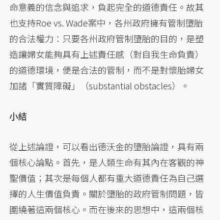
命意義的信念與追求，負起完全的道德責任。故其
也支持Roe vs. Wade案中，各州政府擁有管制墮胎
的合法權力：只要各州政府管制墮胎的目的，是塑
造讓婦女能夠具有上述責任感（對自我生命負責）
的道德環境，便是合法的管制，而不是對懷胎婦女
加諸「實質障礙」（substantial obstacles）。
小結
從上述論證，可以看出德沃金的墮胎論證，具有兩
個核心論點。首先，是人類生命有其內在客觀的神
聖價值；其次是每個人都有重大道德責任為自己選
擇的人生價值負責。關於墮胎的政府管制問題，皆
圍繞著這兩個核心。而在後來的思想中，這兩個核