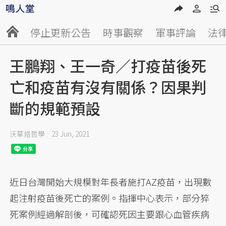
停止更新公告
時事觀察
軍事評論
法
王鵬翔、王一奇／打疫苗後死
亡和疫苗有沒有關係？因果判
斷的規範預設
沃草烙哲學
23 Jun, 2021
近日台灣開始大規模對年長者施打AZ疫苗，出現數
起注射疫苗後死亡的案例。指揮中心表示，部分猝
死案例經過解剖後，可確認死因主要跟心血管疾病