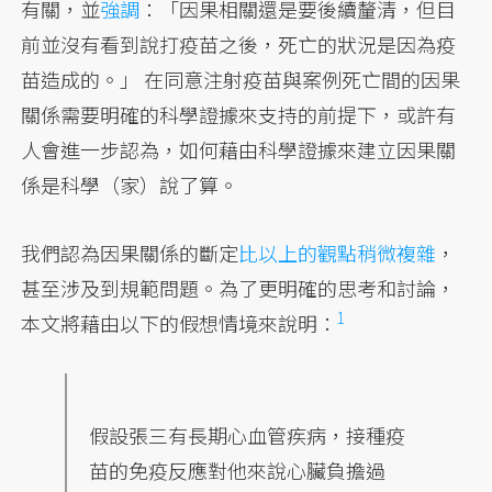
有關，並
強調
：「因果相關還是要後續釐清，但目
前並沒有看到說打疫苗之後，死亡的狀況是因為疫
苗造成的。」 在同意注射疫苗與案例死亡間的因果
關係需要明確的科學證據來支持的前提下，或許有
人會進一步認為，如何藉由科學證據來建立因果關
係是科學（家）說了算。
我們認為因果關係的斷定
比以上的觀點稍微複雜
，
甚至涉及到規範問題。為了更明確的思考和討論，
1
本文將藉由以下的假想情境來
說明：
假設張三有長期心血管疾病，接種疫
苗的免疫反應對他來說心臟負擔過