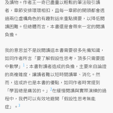
及讀物。作者王一奇已盡量以輕鬆的筆法吸引讀
者，章節安排環環相扣，且每一章節的開頭都會透
過兩位虛構角色的有趣對話來重點摘要，以降低閱
讀困難。但總體而言，本書還是會帶來一定的閱讀
負擔。
我的意思並不是說閱讀這本書需要很多先備知識，
如同作者所言「要了解假設性思考，頂多只需要國
1
中數學」
；
本書對讀者造成的負擔，主要來自論證
的高複雜度，讓讀者難以短時間讀畢、消化。然
而，這或許也是本書的優點，如同作者時常提到
2
「學習總是痛苦的。」
在緩慢閱讀與實際演練的過
程中，
我們可以有效地避開「假設性思考無能
3
症」。