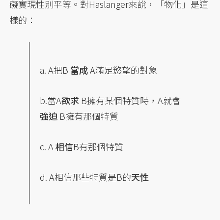
礙實現性別平等。對Haslanger來說，「物化」是這
樣的：
a. A把B
當成
A滿足慾望的對象
b.當A
欲求
B擁有某個特質時，A就會
強迫
B擁有那個特質
c. A
相信
B有那個特質
d. A相信那些特質是B的
天性