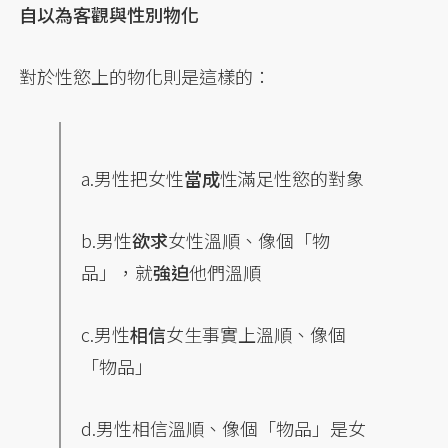
自以為客觀與性別物化
對於性慾上的物化則是這樣的：
a.男性把女性
當成
性滿足性慾的對象
b.男性
欲求
女性溫順、像個「物
品」，就
強迫
他們溫順
c.男性
相信
女生事實上溫順、像個
「物品」
d.男性相信溫順、像個「物品」是女