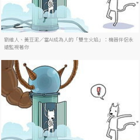
劉維人、黃豆泥／當AI成為人的「雙生火焰」：機器伴侶永
遠監視著你