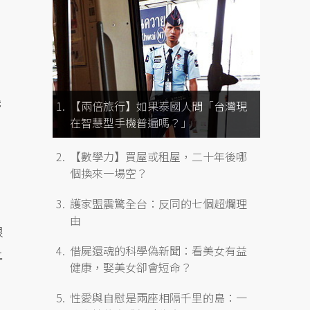
幾
【兩倍旅行】如果泰國人問「台灣現
在智慧型手機普遍嗎？」
【數學力】買屋或租屋，二十年後哪
，
個換來一場空？
護家盟震驚全台：反同的七個超爛理
由
很
借屍還魂的科學偽新聞：看美女有益
上
健康，娶美女卻會短命？
性愛與自慰是兩座相隔千里的島：一