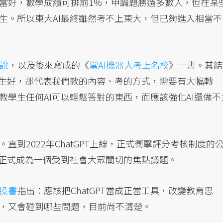
當好，數學成績可排前1%，申論題勝過多數人，但在某
生。所以東大AI最終雖然考不上東大，但已夠進入相當不
演說
，以及後來寫成的《
當AI機器人考上名校
》一書。其結
學生好，那代表我們教的內容、考的方式，需要有大幅轉
學生任何AI可以輕鬆答對的東西，而應該強化AI還做不
到2022年ChatGPT上線，正式衝擊評分考核制度的
才正式成為一個受到社會大眾關切的焦點議題。
投書
指出：應該把ChatGPT當成正當工具，改變教育思
，又會碰到哪些問題，目前尚不清楚。