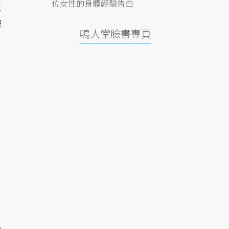
位女性的身體經驗告白
報
沒
鳴人堂臉書專頁