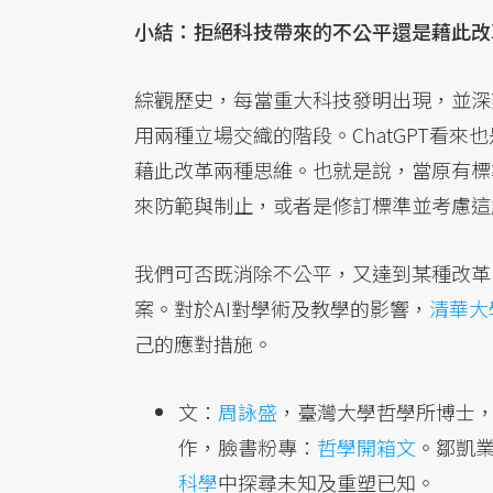
小結：拒絕科技帶來的不公平還是藉此改
綜觀歷史，每當重大科技發明出現，並深
用兩種立場交織的階段。ChatGPT看
藉此改革兩種思維。也就是說，當原有標
來防範與制止，或者是修訂標準並考慮這
我們可否既消除不公平，又達到某種改革
案。對於AI對學術及教學的影響，
清華大
己的應對措施。
文：
周詠盛
，臺灣大學哲學所博士
作，臉書粉專：
哲學開箱文
。鄒凱
科學
中探尋未知及重塑已知。