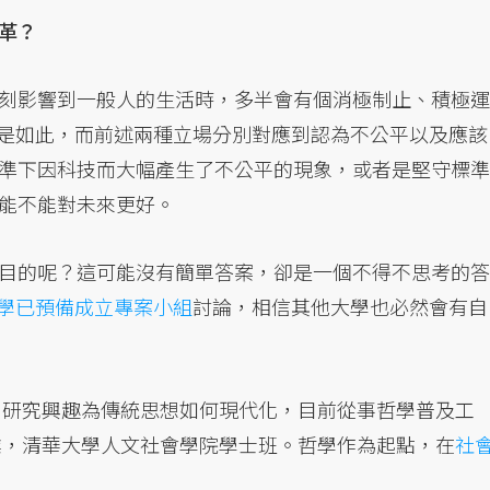
革？
刻影響到一般人的生活時，多半會有個消極制止、積極運
來也是如此，而前述兩種立場分別對應到認為不公平以及應該
準下因科技而大幅產生了不公平的現象，或者是堅守標準
能不能對未來更好。
目的呢？這可能沒有簡單答案，卻是一個不得不思考的答
學已預備成立專案小組
討論，相信其他大學也必然會有自
，研究興趣為傳統思想如何現代化，目前從事哲學普及工
業，清華大學人文社會學院學士班。哲學作為起點，在
社