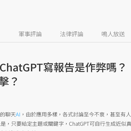
察
軍事評論
法律評論
鳴人放送
hatGPT寫報告是作弊嗎？
衝擊？
大的聊天
AI
，由於應用多樣，各式討論至今不衰，甚至有人
能是，只要給定主題或關鍵字，ChatGPT可自行生成近似