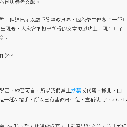
案例與參考文獻。
準，但這已足以嚴重衝擊教育界，因為學生們多了一種有
le出現後，大家會把搜尋所得的文章複製貼上，現在有了
文章。
作弊。
學習、練習可言，所以我們禁止
抄襲
或代寫。據此，由
是一種AI槍手，所以已有些教育單位，宣稱使用ChatGPT
T也需要技巧、努力與後續檢查，才能產出好文章，並非單純