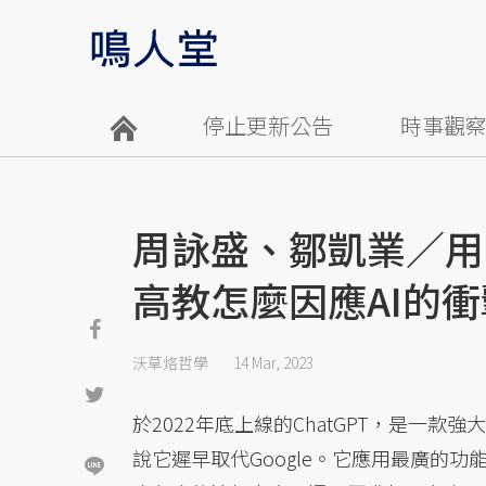
停止更新公告
時事觀
周詠盛、鄒凱業／用C
高教怎麼因應AI的
沃草烙哲學
14 Mar, 2023
於2022年底上線的ChatGPT，是一款強
說它遲早取代Google。它應用最廣的功