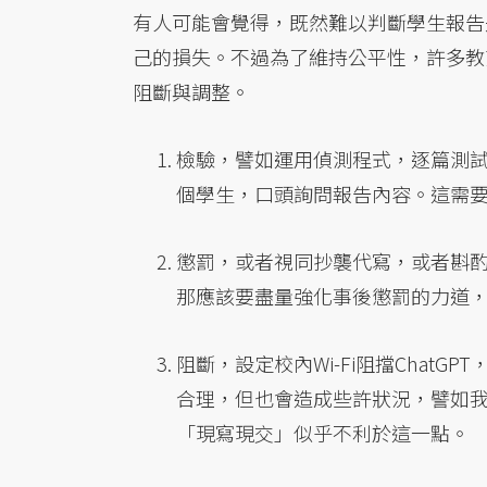
有人可能會覺得，既然難以判斷學生報告
己的損失。不過為了維持公平性，許多教
阻斷與調整。
檢驗，譬如運用偵測程式，逐篇測試學
個學生，口頭詢問報告內容。這需
懲罰，或者視同抄襲代寫，或者斟
那應該要盡量強化事後懲罰的力道
阻斷，設定校內Wi-Fi阻擋Chat
合理，但也會造成些許狀況，譬如
「現寫現交」似乎不利於這一點。