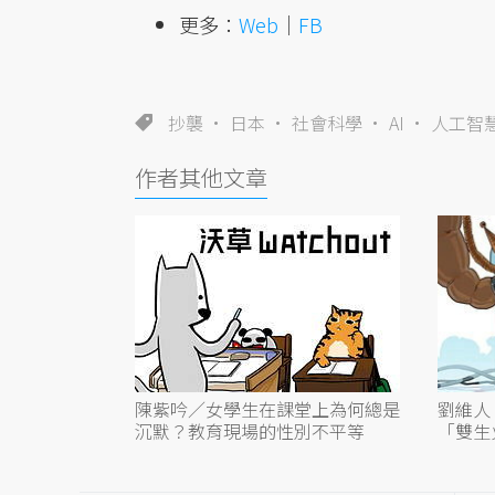
更多：
Web
｜
FB
抄襲
日本
社會科學
AI
人工智
作者其他文章
陳紫吟／女學生在課堂上為何總是
劉維人
沉默？教育現場的性別不平等
「雙生
著你