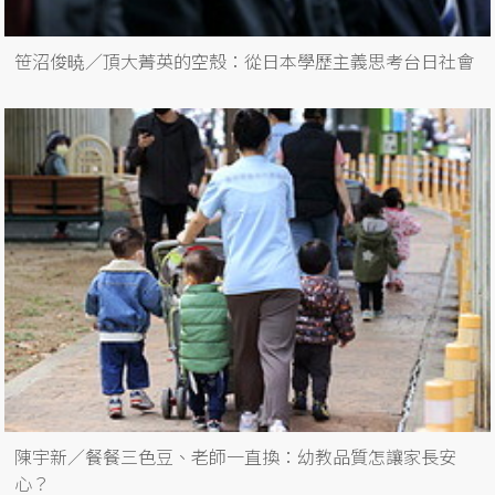
笹沼俊暁／頂大菁英的空殼：從日本學歷主義思考台日社會
陳宇新／餐餐三色豆、老師一直換：幼教品質怎讓家長安
心？