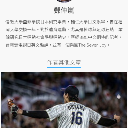
鄭仲嵐
倫敦大學亞非學院日本研究畢業，輔仁大學日文系畢，曾在福
岡大學交換一年。對於體育運動，尤其是棒球與足球狂熱，業
餘研究日本運動社會學與運動史。歷經BBC中文網特約記者，
台灣壹電視日英文編譯，並有一個樂團The Seven Joy。
作者其他文章