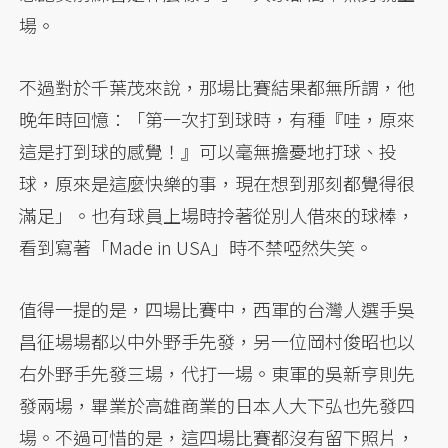
場。
不過對於千葉茂來說，那場比賽結果都無所謂，他
晚年時回憶：「第一次打到球時，有種『哇，原來
這是打到球的感覺！』可以毫無擔憂地打球、投
球，原來是這麼快樂的事，現在想到那刻都覺得很
滿足」。也有球員上場時拎著從別人借來的球棒，
看到寫著「Made in USA」時不禁啞然失笑。
值得一提的是，四場比賽中，西軍的台灣人選手吳
昌征場場都以中外野手先發，另一位岡村俊昭也以
右外野手先發三場，代打一場。東軍的吳新亨則先
發兩場，畢業於高雄商業的日本人大下弘也先發四
場。不過可惜的是，這四場比賽都沒有留下照片，