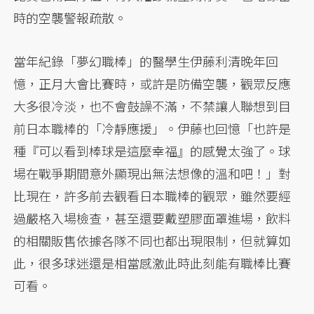
時的空襲警報疏散。
當年紀錄「夢幻職棒」的醫學生伊藤利清晚年回
憶，正月大會比賽時，或許是防備空襲，觀眾反應
大多很冷淡，也不會鼓譟不滿，不禁讓人聯想到目
前日本職棒的「冷靜應援」。伊藤也回憶「也許是
種『可以看到棒球是這麼幸福』的感覺太強了。球
場在戰爭期間意外顯現出無法想像的溫和吧！」對
比現在，許多前去觀看日本職棒的觀眾，雖然要經
過嚴格入場檢查，甚至還要戴塑膠面罩進場，飲料
的相關販售依據各隊不同也都出現限制，但就算如
此，很多球迷還是相當感激此時此刻能有職棒比賽
可看。