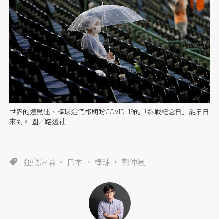
世界的運動迷、棒球迷們都期盼COVID-19的「終戰紀念日」能早日
來到。 圖／路透社
運動評論
日本
棒球
鄭仲嵐