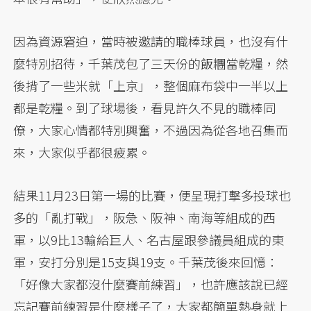
因為資源窘迫，當時被邀請的職棒球員，也沒有什
麼特別招待，千葉茂包了三天份的飯糰當乾糧，然
後揹了一些米就「上京」，整個麻布袋中一半以上
都是乾糧。到了球場後，看見許久不見的職棒同
僚，大家心情都特別興奮，不過因為從各地召集而
來，大家似乎都很疲累。
結果11月23日第一場的比賽，便呈現打擊多投球也
多的「亂打戰」，阪急、阪神、南海等組成的西
軍，以9比13輸給巨人、名古屋跟參議員組成的東
軍，安打分別是15支與19支。千葉茂後來回憶：
「好像大家都沒什麼賽前練習」，也許應該說已經
忘記賽前練習是什麼樣子了，大家都簡單熱身就上