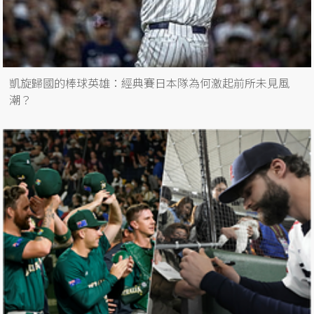
凱旋歸國的棒球英雄：經典賽日本隊為何激起前所未見風
潮？