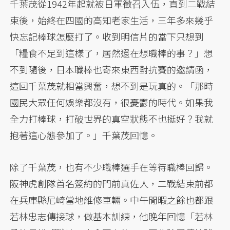
千葉茂從1942年起就被日軍徵召入伍，直到二戰結
束後，始終在四國的高知老家生活，三年多來幾乎
快忘記棒球怎麼打了。收到明信片的當下只想到
「糧食不足到這樣了，居然還在想職棒的事？」想
不到隨後，日本職棒也寄來東西對抗賽的邀請函，
這回千葉茂就相當興奮，想不到是玩真的。「那時
國民大眾任何娛樂都沒有，很憂鬱的時代。如果我
全力打棒球，打破世界的真空狀態不也挺好？我就
抱著這心態參加了。」千葉茂回憶。
除了千葉茂，也有不少職棒選手在等待職棒回歸。
阪神虎創隊首名簽約的門前真佐人，二戰結束前都
在兵庫縣尼崎當地維修車輛。中午閒暇之餘也都跟
若林忠志傳接球，做基本訓練，他晚年回憶「若林