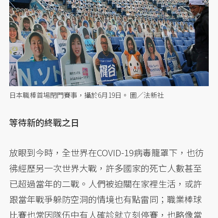
日本職棒首場閉門賽事，攝於6月19日。 圖／法新社
等待新的終戰之日
放眼到今時，全世界在COVID-19病毒籠罩下，也彷
彿經歷另一次世界大戰，許多國家的死亡人數甚至
已超過當年的二戰。人們被迫關在家裡生活，或許
跟當年戰爭躲防空洞的情境也有點雷同；職業棒球
比賽也常因隊伍中有人確診就立刻停賽，也略像當