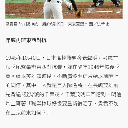
讀賣巨人vs.阪神虎，攝於6月19日，東京巨蛋。 圖／法新社
年底再辦東西對抗
1945年10月8日，日本職棒聯盟發表聲明，考慮在
秋季尾聲舉辦東西對抗賽，並在隔年1946年恢復季
賽。藤本英雄知道後，不斷廣發明信片給以前隊上
的同僚，其中一人就是巨人隊名將，在長嶋茂雄前
先背過3號背號的千葉茂。千葉茂晚年回憶到，明信
片上寫著「職業棒球好像要重新復活了，貴君不妨
在上京前來如何？」