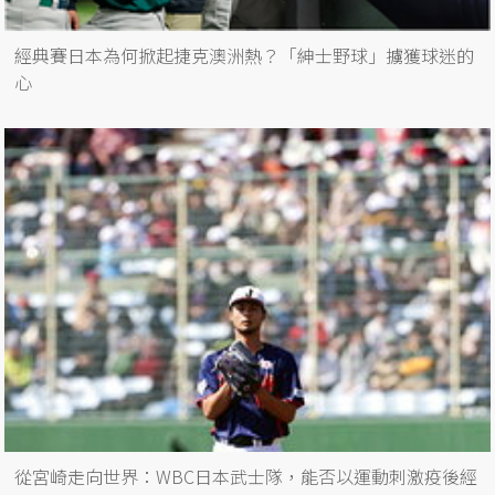
經典賽日本為何掀起捷克澳洲熱？「紳士野球」擄獲球迷的
心
從宮崎走向世界：WBC日本武士隊，能否以運動刺激疫後經