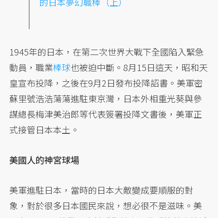
的
日本
夢幻職棒（上）
1945年的日本，在第二次世界大戰下全國陷入緊急
動員，職業
棒球
也被迫中斷。8月15日這天，昭和天
皇宣布投降，之後在9月2日發布投降詔書。美軍密
蘇里號浩浩蕩蕩進駐東京灣，日本外相重光葵與參
謀總長梅津美治郎等代表簽署投降文書後，美軍正
式接管日本本土。
美國人的神宮球場
美軍進駐日本，當時的日本大敵變成要順服的對
象，對於很多日本國民來說，想必很不是滋味。美