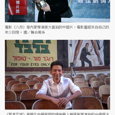
電影《八月》是內蒙導演張大磊拍的中國片，電影靈感來自自己的
年少回憶。 圖／聯合報系
《再見瓦城》是歸化中華民國的緬甸華人趙德胤導演拍的台緬德法