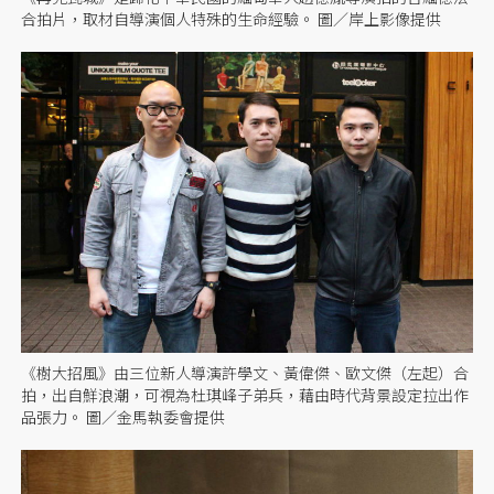
合拍片，取材自導演個人特殊的生命經驗。 圖／岸上影像提供
《樹大招風》由三位新人導演許學文、黃偉傑、歐文傑（左起）合
拍，出自鮮浪潮，可視為杜琪峰子弟兵，藉由時代背景設定拉出作
品張力。 圖／金馬執委會提供