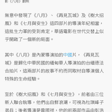
影《八月》劇照
無意中發現了《八月》、《再見瓦城》及《樹大招
風》和《七月與安生》這四部片的導演年紀相當，
這批生力軍的受到肯定，華語電影在世代交替上似
乎開啟了一個新的局面。
其中《八月》是內蒙導演拍的
中國
片，《再見瓦
城》是歸化中華民國的緬甸華人導演拍的台緬德法
合拍片，這兩部片的故事不約而同取材自導演個人
特殊的生命經驗。
至於《樹大招風》和《七月與安生》，前者由三位
新人聯合執導，他們出自鮮浪潮，可視為杜琪峰子
弟兵；後者導演是曾國祥，他的前兩部作品由彭浩