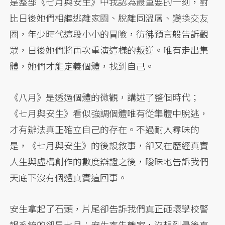
是整部《七月與安生》中我認為最重要的一刻，對
比日後她們相繼逃離家園、脫離同溫層、變換交友
圈，年少時代這段小小的冒險，彷彿預言般告訴觀
眾，日後她們將再次重演這樣的叛逆。唯有走出集
體，她們才能定義個體，找到自己。
《八月》是透過個體的微觀，講述了整個時代；
《七月與安生》看似強調個體唯有從集體中脫逃，
才有辦法真正確立自己的存在。不過耐人尋味的
是，《七月與安生》的後設敘事，卻又在歷經真實
人生與虛構創作的數度辯證之後，曖昧地告訴我們
天底下沒有個體真實這回事。
安生拿起了石頭，片尾卻告訴我們真正砸壞學校警
報系統的卻是七月；安生率先離家，沒想到最後真