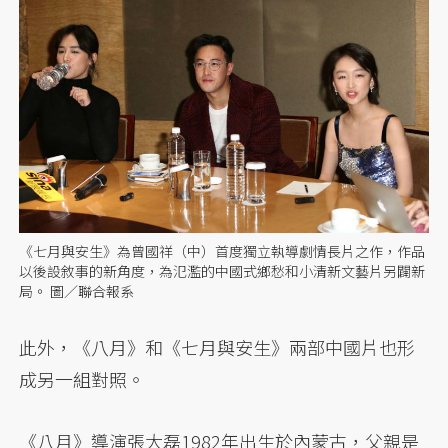
《七月與安生》為曾國祥（中）首度獨立執導劇情長片之作，作品
以後設敘事的新角度，為氾濫的中國式鄉愁和小清新文藝片另闢新
局。 圖／聯合報系
此外，《八月》和《七月與安生》兩部中國片也形
成另一組對照。
《八月》導演張大磊1982年出生於內蒙古，父親是