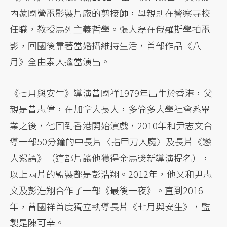
內蒙國營電影製片廠的剪接師，母親則在警察專校
任職，教授馬列主義哲學。張大磊在俄羅斯學拍電
影，回國後靠著當婚攝維持生活，首部作品《八
月》全由素人擔當演出。
《七月與安生》導演曾國祥1979年出生於香港，父
親是曾志偉，在加拿大長大，多倫多大學社會系畢
業之後，他回到香港開始演戲，2010年和尹志文合
導一部50分鐘的中長片〈指甲刀人魔〉及長片《戀
人絮語》（這部片讓他獲得金馬獎新導演提名），
以上兩片的監製都是彭浩翔。2012年，他又和尹志
文及彭浩翔合作了一部《最後一夜》。直到2016
年，曾國祥首度獨立執導長片《七月與安生》，監
製是陳可辛。