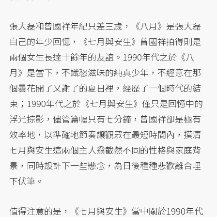
張大磊和曾國祥年紀只差三歲，《八月》是張大磊
自己的年少回憶，《七月與安生》曾國祥拍得則是
兩個女生長達十餘年的友誼。1990年代之於《八
月》是當下，不識愁滋味的純真少年，不經意在那
個曇花開了又謝了的夏日裡，經歷了一個時代的結
束；1990年代之於《七月與安生》僅只是回憶中的
浮光掠影，儘管篇幅只有七分鐘，曾國祥卻是極有
效率地，以準確地節奏讓觀眾在最短時間內，摸清
七月與安生這兩個主人翁截然不同的性格與家庭背
景，同時設計下一些懸念，為日後種種悲歡離合埋
下伏筆。
值得注意的是，《七月與安生》當中關於1990年代