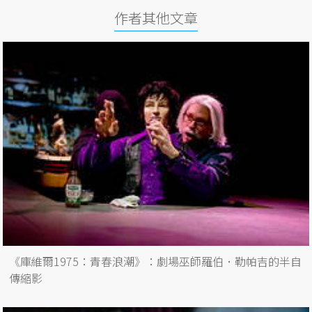
作者其他文章
《庫維爾1975：青春浪潮》：劇場巫師羅伯．勒帕吉的半自
傳縮影