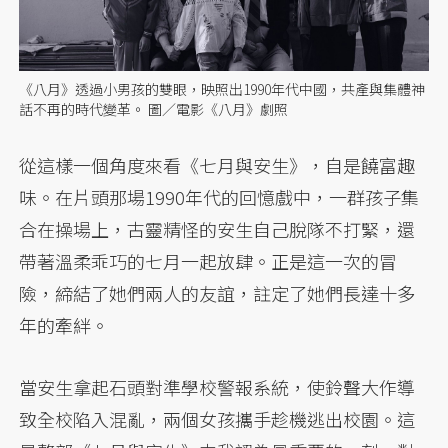
《八月》透過小男孩的雙眼，映照出1990年代中國，共產與集體神
話不再的時代變革。 圖／電影《八月》劇照
從這樣一個角度來看《七月與安生》，自是饒富趣
味。在片頭那場1990年代的回憶戲中，一群孩子集
合在操場上，古靈精怪的安生自己脫隊不打緊，還
帶著溫柔乖巧的七月一起放肆。正是這一次的冒
險，締結了她們兩人的友誼，註定了她們長達十多
年的牽絆。
當安生拿起石頭對準學校警報系統，使鈴聲大作導
致全校陷入混亂，兩個女孩攜手趁機逃出校園。這