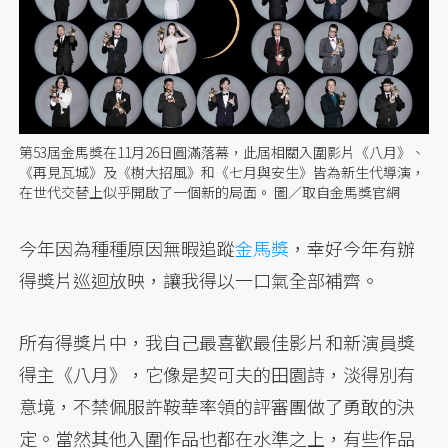
第53屆金馬獎在11月26日圓滿落幕，此屆相關入圍影片《八月》、
《再見瓦城》及《樹大招風》和《七月與安生》皆為新生代導演，
在世代交替上似乎開啟了一個新的局面。 圖／取自金馬獎官網
今年因為種種原因無暇追蹤
金馬獎
，幸好今年有辦
得獎片巡迴放映，讓我得以一口氣全部補齊。
所有得獎片中，我自己最喜歡最佳影片和新演員獎
得主《八月》，它像是契可夫的田園詩，淡得別有
意境，不禁佩服許鞍華率領的評審團做了勇敢的決
定。當然其他入圍作品也都在水準之上，有些作品