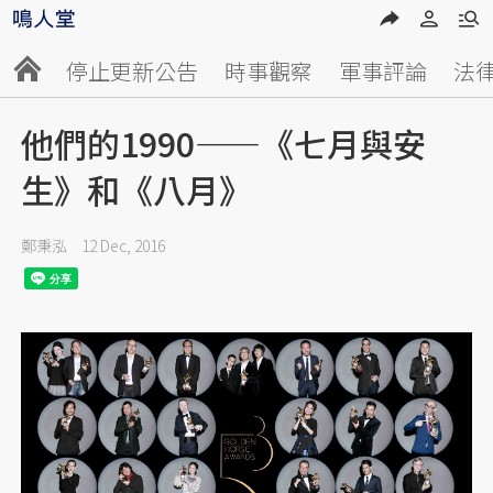
停止更新公告
時事觀察
軍事評論
法
他們的1990——《七月與安
生》和《八月》
鄭秉泓
12 Dec, 2016