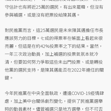
守估計也有將近25萬的選民，有出來罷韓，但沒有
參與補選，或是沒有把票投給陳其邁。
對民進黨而言，這25萬選民是未來陳其邁擔任市長
應該努力的目標。七成的得票率在帳面上看起來很
亮麗，但這是在約42%投票率之下的結果。當然，
一年三次政治動員，加上補選的投票氣氛本就冷
清，但要如何努力爭取這些未出門投票、或是轉投
他黨的選民支持，是陳其邁能否在2022年連任的關
鍵。
今年民進黨在中央全面執政，遭逢COVID-19疫情肆
虐，加上美中台關係劇烈變化，提供了民進黨選舉
時的動員素材。儘管補選只是地方選舉，但不可否