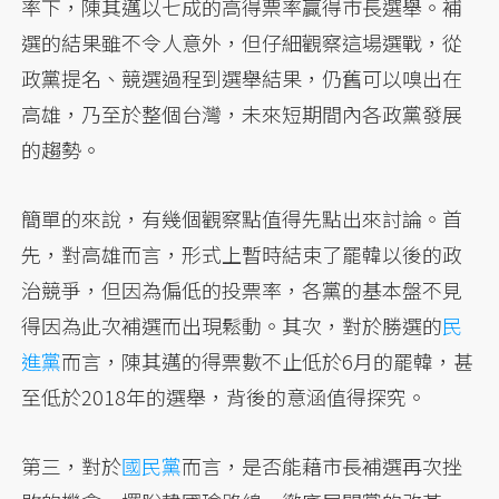
率下，陳其邁以七成的高得票率贏得市長選舉。補
選的結果雖不令人意外，但仔細觀察這場選戰，從
政黨提名、競選過程到選舉結果，仍舊可以嗅出在
高雄，乃至於整個台灣，未來短期間內各政黨發展
的趨勢。
簡單的來說，有幾個觀察點值得先點出來討論。首
先，對高雄而言，形式上暫時結束了罷韓以後的政
治競爭，但因為偏低的投票率，各黨的基本盤不見
得因為此次補選而出現鬆動。其次，對於勝選的
民
進黨
而言，陳其邁的得票數不止低於6月的罷韓，甚
至低於2018年的選舉，背後的意涵值得探究。
第三，對於
國民黨
而言，是否能藉市長補選再次挫