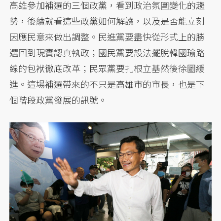
高雄參加補選的三個政黨，看到政治氛圍變化的趨
勢，後續就看這些政黨如何解讀，以及是否能立刻
因應民意來做出調整。民進黨要盡快從形式上的勝
選回到現實認真執政；國民黨要設法擺脫韓國瑜路
線的包袱徹底改革；民眾黨要扎根立基然後徐圖緩
進。這場補選帶來的不只是高雄市的市長，也是下
個階段政黨發展的訊號。