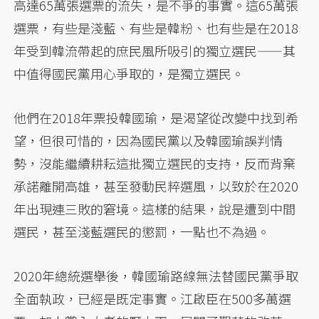
高達65萬張選票的流失，是不爭的事實。這65萬張
選票，有些是淺藍、有些是韓粉、也有些是在2018
年受到韓流帶起的庶民風所吸引的獨立選民——其
中值得國民黨用心爭取的，是獨立選民。
他們在2018年票投韓國瑜，是渴望從改變中找到希
望，但很可惜的，因為國民黨以及韓國瑜誤判情
勢，沒能繼續耕耘這批獨立選民的支持，反而背棄
承諾離開高雄，甚至發動民粹選風，以致於在2020
年出現連三敗的窘境。這樣的結果，說是遭到中間
選民，甚至淺藍選民的懲罰，一點也不為過。
2020年總統選舉後，韓國瑜路線無法替國民黨爭取
全面執政，已經是既定事實。江啟臣在500多萬選