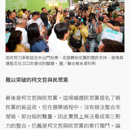
如何努力爭取這些未出門投票、或是轉投他黨的選民支持，是陳其
邁能否在2022年連任的關鍵。 圖／聯合報系資料照
難以突破的柯文哲與民眾黨
最後是柯文哲與民眾黨。這場補選民眾黨提名了親
民黨的吳益政，但在選舉過程中，沒有辦法整合宋
楚瑜、郭台銘的聲量，因此實質上無法看成第三勢
力的整合，仍舊是柯文哲與民眾黨的單打獨鬥。論