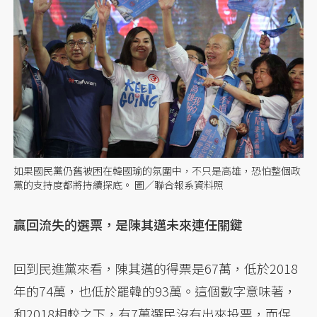
如果國民黨仍舊被困在韓國瑜的氛圍中，不只是高雄，恐怕整個政
黨的支持度都將持續探底。 圖／聯合報系資料照
贏回流失的選票，是陳其邁未來連任關鍵
回到民進黨來看，陳其邁的得票是67萬，低於2018
年的74萬，也低於罷韓的93萬。這個數字意味著，
和2018相較之下，有7萬選民沒有出來投票，而保