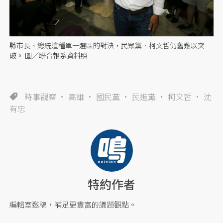
縣市長、總統這種單一選區的對決，民眾黨、柯文哲仍舊難以突
破。 圖／聯合報系資料照
時事觀察
高雄
國民黨
民進黨
柯文哲
沈
有忠
特約作者
編輯室邀稿，補足更豐富的議題觀點。