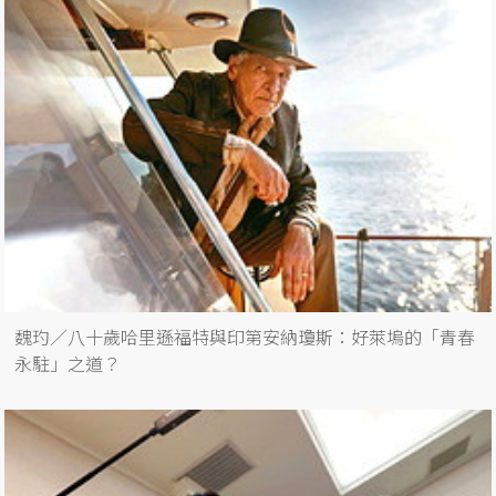
魏玓／八十歲哈里遜福特與印第安納瓊斯：好萊塢的「青春
永駐」之道？