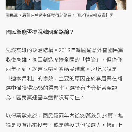
國民黨李眉蓁在補選中僅獲得24萬票。 圖／聯合報系資料照
國民黨能否擺脫韓國瑜路線？
先談高雄的政治結構。2018年韓國瑜意外替國民黨
收復高雄，甚至創造席捲全國的「韓流」，但僅僅
兩年不到，就連本帶利輸給民進黨。之所以說是
「連本帶利」的慘敗，主要的原因在於李眉蓁在補
選中僅獲得25%的得票率，選後有些分析甚至認
為，國民黨連基本盤都沒有守住。
以得票數來說，國民黨兩年內從89萬跌到24萬。無
論是沒有出來投票、或是轉投其他候選人，帳面上