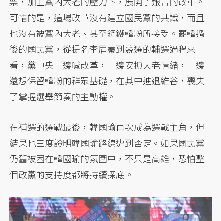
票，加上黨內大老的壓力下，展開了艱苦的改革。
可惜的是，這場改革沒有建立國民黨的共識，而且
也沒有被黨內大老、甚至鋼鐵韓粉所接受。罷韓過
後的國民黨，從提名李眉蓁到競選的輔選過程來
看，黨中央一邊喊改革，一邊安撫大老情緒，一邊
還想保留韓粉的群眾基礎，在其中進退維谷，喪失
了掌握選舉節奏的主動權。
在補選的選戰最後，韓國瑜再次成為選戰主角，但
結果也三度證明韓國瑜路線遭到否定。如果國民黨
仍舊被困在韓國瑜的氛圍中，不只是高雄，恐怕整
個政黨的支持度都將持續探底。