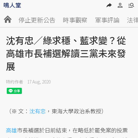
停止更新公告
時事觀察
軍事評論
法
沈有忠／綠求穩、藍求變？從
高雄市長補選解讀三黨未來發
展
特約作者
17 Aug, 2020
（※ 文：
沈有忠
，東海大學政治系教授）
高雄
市長補選於日前結束，在略低於罷免案的投票