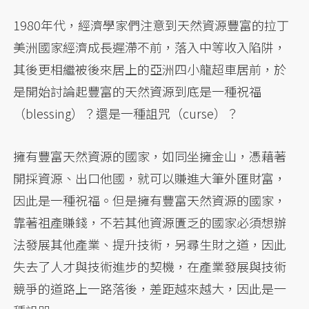
1980年代，經濟學家們注意到天然資源豐富的拉丁
美洲國家經濟成長遲滯不前，落入中等收入陷阱，
其後更相繼被後來居上的亞洲四小龍超車居前，於
是開始討論起豐富的天然資源到底是一種祝福
（blessing）？還是一種詛咒（curse）？
擁有豐富天然資源的國家，如同坐擁金山，憑藉著
開採資源、出口他國，就可以賺進大筆外匯財富，
因此是一種祝福。但是擁有豐富天然資源的國家，
靠著祖產賺錢，不若其他資源匱乏的國家必須想辦
法發展其他產業、提升技術，另尋生財之道，因此
失去了人才與技術進步的契機，在產業發展與技術
競爭的道路上一路落後，差距越來越大，因此是一