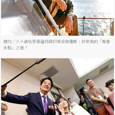
魏玓／八十歲哈里遜福特與印第安納瓊斯：好萊塢的「青春
永駐」之道？