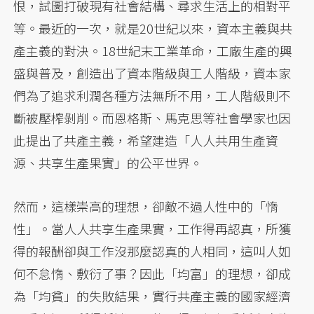
恨，試圖打破現有社會結構、尋求生活上的相對平
等。最近的一次，就是20世紀以來，資本主義與共
產主義的對決。18世紀末工業革命，工廠生產的興
盛與普及，創造出了資本階級與工人階級，資本家
們為了追求利潤各種方法無所不用，工人階級則不
斷被壓榨剝削。而恩格斯、馬克思等社會學家也因
此提出了共產主義，希望建造「人人共用生產資
源、共享生產果實」的公平世界。
然而，這樣崇高的理想，卻敵不過人性中的「惰
性」。當人人共享生產果實，工作得再認真，所獲
得的報酬卻與工作沒那麼認真的人相同，這叫人如
何不怠惰、敷衍了事？因此「均富」的理想，卻成
為「均貧」的失敗結果，實行共產主義的國家經濟