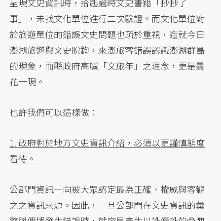
呈現文史資訊時，拾起過時文史書籍「抄抄了
事」，未找文化單位進行二次驗證。而文化單位對
於旅遊單位的錯誤文史問題也疏於重視，造就今日
澎湖旅遊與文史脫鉤，來澎旅客錯誤認識澎湖群島
的現象，而縣政府高喊「文旅年」之理念，更是曇
花一現。
也許我們可以這樣做：
1. 政府對於地方文史資訊介紹，必須以更謹慎態度
看待。
公部門資訊一向被大眾認定最為正確、權威與客觀
之之資訊來源。因此，一旦公部門在文史資訊的彙
整與傳播發生錯誤時，就容易產生以訛傳訛的骨牌