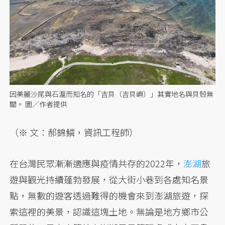
因美麗沙尾與石滬而知名的「吉貝（吉貝嶼）」其實地名與貝殼無
關。 圖／作者提供
（※ 文：郝錦鱗，資訊工程師）
在台灣民眾漸漸適應與疫情共存的2022年，
澎湖
旅
遊與觀光持續蓬勃發展，從大街小巷到各處知名景
點，無數的遊客透過難得的機會來到澎湖旅遊，探
索這裡的美景，認識這塊土地。無論是地方鄉市公