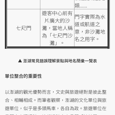
類......
遊客中心前有
門字實際為水
片廣大的沙
道或航道之
七尺門
灘，當地人稱
意，非沙灘地
為「七尺門沙
名之用字。
灘」。
▲ 澎湖常見錯誤理解景點與地名簡彙一覽表
單位整合的重要性
以澎湖的觀光優勢而言，文史與旅遊絕對是彼此整
合、相輔相成。而筆者觀察，澎湖的文化單位與旅
遊單位，似乎是多頭馬車，各自為政。旅遊單位在