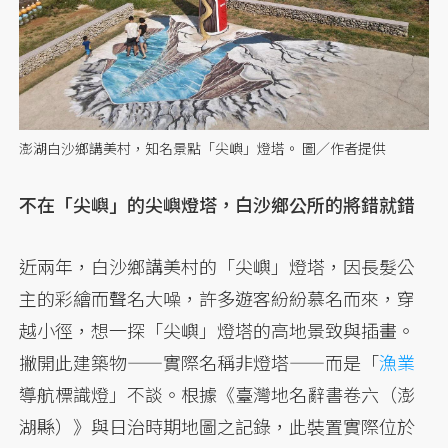
澎湖白沙鄉講美村，知名景點「尖嶼」燈塔。 圖／作者提供
不在「尖嶼」的尖嶼燈塔，白沙鄉公所的將錯就錯
近兩年，白沙鄉講美村的「尖嶼」燈塔，因長髮公
主的彩繪而聲名大噪，許多遊客紛紛慕名而來，穿
越小徑，想一探「尖嶼」燈塔的高地景致與插畫。
撇開此建築物——實際名稱非燈塔——而是「
漁業
導航標識燈」不談。根據《臺灣地名辭書卷六（澎
湖縣）》與日治時期地圖之記錄，此裝置實際位於