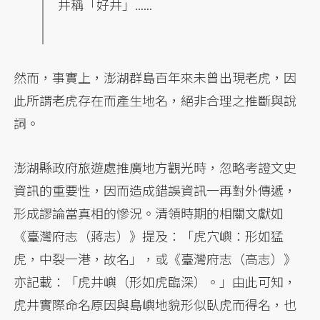
井稱「好井」......
然而，事實上，澎湖群島百年來未曾出現老虎，因
此所謂老虎存在而產生地名，絕非合理之推斷與說
詞。
澎湖縣政府旅遊處推廣地方觀光時，忽略考證文史
資訊的重要性，因而造成錯誤資訊一再對外傳遞，
形成謬論當真相的慘況。清領時期的相關文獻如
《臺灣府志（蔣志）》提及：「虎穴嶼：形如猛
虎，中裂一港，故名」，或《臺灣府志（高志）》
亦記載：「虎井嶼（形如虎臨深）。」由此可知，
虎井實際命名原因與島嶼地貌形似臥虎而得名，也