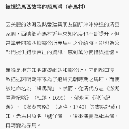
被捏造馬匹故事的緝馬灣（赤馬村）
因美麗的沙灘及熱愛建築朋友間所津津樂道的清雲
家園，西嶼鄉赤馬村近年來知名度也不斷提升。但
當筆者閱讀西嶼鄉公所赤馬村之介紹時，卻也為公
部門提供錯誤百出的資訊，感到萬分惋惜與遺憾。
無論是地方知名旅遊網站和鄉公所，它們都口徑一
致描述因明朝軍隊為了追緝元朝時期之馬匹，而使
該地命名為「緝馬灣」。然而，從清代方志《澎湖
臺灣紀略》（杜臻，1699）、郁永河《稗海紀
遊》、《澎湖志略》（胡格，1740）等書籍記載可
知，赤馬村原名「䗩仔灣」，後來演變為緝馬灣，
再轉變為赤馬。