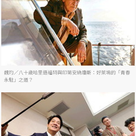
魏玓／八十歲哈里遜福特與印第安納瓊斯：好萊塢的「青春
永駐」之道？