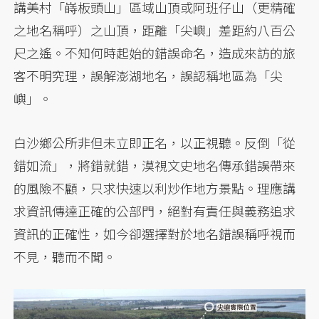
講美村「嵵板頭山」區域山頂或阿班仔山（更精確
之地名稱呼）之山頂，距離「尖嶼」差距約八百公
尺之遙。不知何時起始的錯誤命名，造成來訪的旅
客不明究理，誤解澎湖地名，誤認稱地區為「尖
嶼」。
白沙鄉公所非但未立即正名，以正視聽。反倒「從
錯如流」，將錯就錯，漠視文史地名傳承錯誤帶來
的風險不顧，只求快速以利炒作地方景點。理應講
求資訊傳達正確的公部門，絕對有責任與義務追求
資訊的正確性，如今卻選擇對於地名錯誤稱呼視而
不見，聽而不聞。