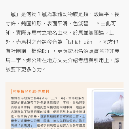
「䗩」是何物？䗩為軟體動物腹足類，殼扁平、長
寸許，鈍圓錐形，表面平滑，色淡碧......。由此可
知，實際赤馬村之地名由來，於馬並無關連。此
外，赤馬村之台語發音為「tshiah-uân」，地方也
有社團稱「樵晚郎」，更應證地名源頭實際並非赤
馬二字。鄉公所在地方文史介紹考證與引用上，應
該要下更多心力。