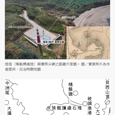
燈塔（導航標識燈）與實際尖嶼之距離示意圖。 圖／實景照片為作
者提供、日治時期地圖