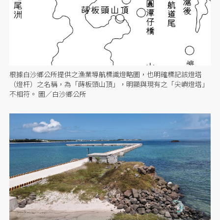
根據白沙鄉公所提供之漁業導航標識燈略圖，也明確標記該燈塔
（燈杆）之名稱，為「蒔板頭山頂」，明顯與現有之「尖嶼燈塔」
不相符。 圖／白沙鄉公所