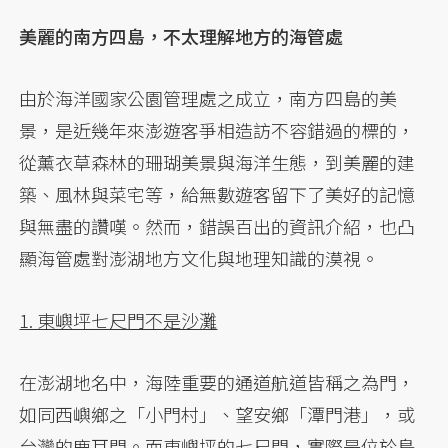
美麗的南方四島，不太理解地方的海管處
由於海洋國家公園管理處之成立，南方四島的美
景，是近幾年來澎遊客爭相造訪不容錯過的標的，
從薰衣草森林的珊瑚美景與海洋生態，到美麗的建
築、風林與菜宅等，給無數遊客留下了美好的記憶
與無盡的讚嘆。然而，錯誤百出的資訊介紹，也凸
顯海管處對澎湖地方文化與地理知識的漠視。
1. 東嶼坪七尺門不是沙灘
在澎湖地名中，海陸重要的通道航道皆稱之為門，
如同西嶼鄉之「小門村」、望安鄉「潭門港」，或
台灣的鹿耳門。而東嶼坪的七尺門，實際是位於島