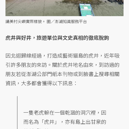
講美村尖嶼實際樣貌。 圖／澎湖知識服務平台
虎井與好井，旅遊單位與文史真相的徹底脫鉤
因北迴歸線經過，打造成藝術貓島的虎井，近年吸
引許多朋友的來訪。關於虎井地名由來，到訪過的
朋友若從澎湖公部門紙本刊物或到臉書上搜尋相關
資訊，大多都會獲得以下訊息：
一隻老虎躲在一個乾涸的洞穴裡，因
而名為「虎井」，亦有島上出甘泉的