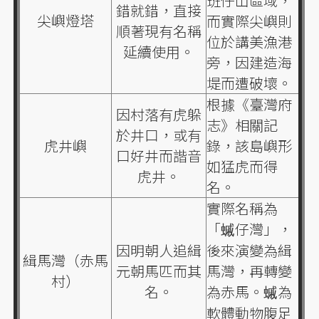
班仔山區域，
錯就錯，直接
尖嶼燈塔
而實際尖嶼則
順著現有名稱
位於講美漁港
延續使用。
旁，因建造海
堤而遭破壞。
根據《臺灣府
因村落有虎躲
志》相關記
於井口，或有
虎井嶼
錄，該島嶼形
口好井而諧音
如猛虎而得
虎井。
名。
實際名稱為
「䗩仔灣」，
因明朝人追緝
後來演變為緝
緝馬灣（赤馬
元朝馬匹而其
馬灣，再轉變
村）
名。
為赤馬。䗩為
軟體動物腹足