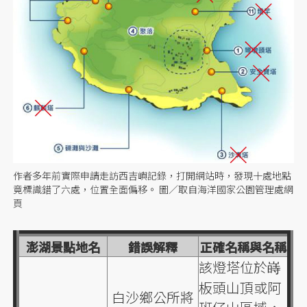
作者多年前實際申請走訪西吉嶼記錄，打開網站時，發現十處地點
竟標識錯了六處，位置全面偏移。 圖／取自海洋國家公園管理處網
頁
澎湖景點地名
錯誤解釋
正確名稱與名稱
該燈塔位於嵵
板頭山頂或阿
白沙鄉公所將