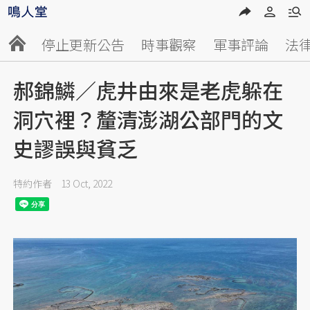
停止更新公告
時事觀察
軍事評論
法
郝錦鱗／虎井由來是老虎躲在
洞穴裡？釐清澎湖公部門的文
史謬誤與貧乏
特約作者
13 Oct, 2022