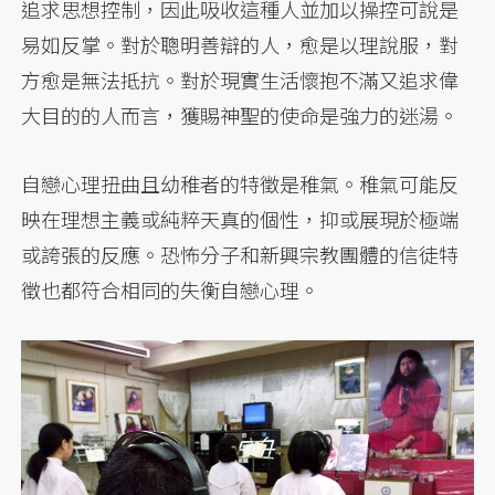
追求思想控制，因此吸收這種人並加以操控可說是
易如反掌。對於聰明善辯的人，愈是以理說服，對
方愈是無法抵抗。對於現實生活懷抱不滿又追求偉
大目的的人而言，獲賜神聖的使命是強力的迷湯。
自戀心理扭曲且幼稚者的特徵是稚氣。稚氣可能反
映在理想主義或純粹天真的個性，抑或展現於極端
或誇張的反應。恐怖分子和新興宗教團體的信徒特
徵也都符合相同的失衡自戀心理。