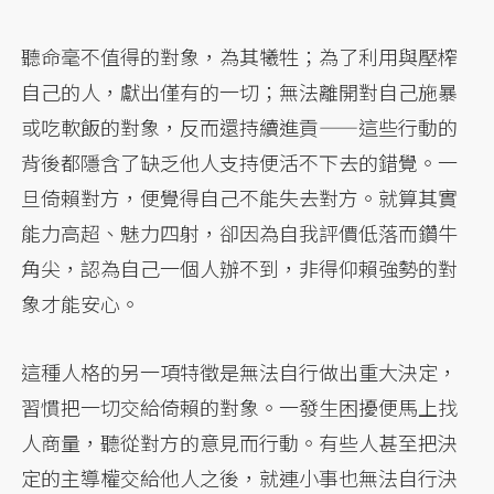
聽命毫不值得的對象，為其犧牲；為了利用與壓榨
自己的人，獻出僅有的一切；無法離開對自己施暴
或吃軟飯的對象，反而還持續進貢——這些行動的
背後都隱含了缺乏他人支持便活不下去的錯覺。一
旦倚賴對方，便覺得自己不能失去對方。就算其實
能力高超、魅力四射，卻因為自我評價低落而鑽牛
角尖，認為自己一個人辦不到，非得仰賴強勢的對
象才能安心。
這種人格的另一項特徵是無法自行做出重大決定，
習慣把一切交給倚賴的對象。一發生困擾便馬上找
人商量，聽從對方的意見而行動。有些人甚至把決
定的主導權交給他人之後，就連小事也無法自行決