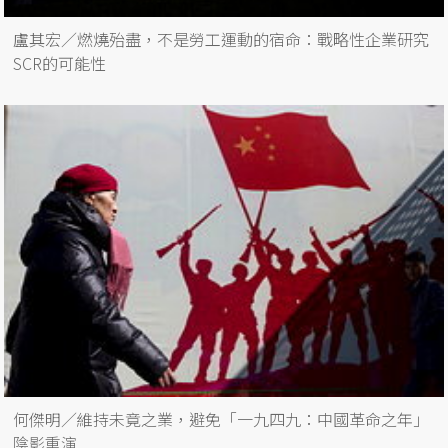
盧其宏／燃燒殆盡，不是勞工運動的宿命：戰略性企業研究
SCR的可能性
何傑明／維持未竟之業，避免「一九四九：中國革命之年」
陰影重演