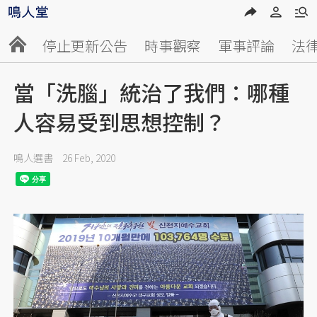
停止更新公告
時事觀察
軍事評論
法
當「洗腦」統治了我們：哪種
人容易受到思想控制？
鳴人選書
26 Feb, 2020