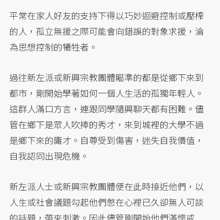
平常在家人好友的支持下得以巧妙迴避控制或壓榨
的人，孤立無援之際可能會向錯誤的對象求援，淪
為思想控制的犧牲者。
過往新左派或新興宗教團體瞄準的都是從鄉下來到
都市，剛開始學著如何一個人生活的孤獨年輕人。
這群人滿口方言，連跟同學隨興聊天都有困難。儘
管在鄉下是眾人吹捧的秀才，來到城裡的大學不過
是鄉下來的庸才。自尊受到傷害，迷失自我價值，
自我認同出現危機。
新左派人士或新興宗教團體便在此時接近他們，以
人生或社會議題勾起他們憋在心裡已久卻無人可談
的話題，帶來刺激。因此儘管剛開始他們滿懷戒