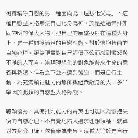
柯赫稱呼自戀的另一種面向為「理想化父母」。這
種自戀型人格無法自己化身為神，於是透過崇拜如
同神明的偉大人物，把自己的願望投射在這種人身
上，是一種間接滿足的自戀型態。對於懷抱扭曲的
自戀心理，認為現實對自己評價不公而感到憤怒與
不滿的人而言，崇拜理想化的對象能帶來生命的意
義與救贖。乍看之下並未遭到強迫，而是自行主
動，為充滿領袖魅力的導師與組織獻身的人，多半
肇因於此類的自戀型人格障礙。
聰穎優秀、具備批判能力的菁英也可能因為懷抱失
衡的自戀心理，不自覺地陷入追求理想領袖，就算
對方身分可疑，依舊奉為圭臬。這種人等於是自行