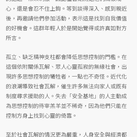
心，還是會忍不住上鉤。等到談得深入、感到親近
後，再邀請他們參加活動，表示這是找到自我價值
的好機會。這群年輕人於是開始覺得或許真如對方
所言。
孤立、缺乏精神支柱都會降低思想控制的門檻。在
這個依附關係瓦解、眾人心靈孤寂的無緣社會，出
現許多思想控制的犧牲者，一點也不奇怪。近代化
的浪潮導致社會瓦解，催生許多無法向家人或既有
制度尋求援助的人。失去「安全基地」的人主動成
為思想控制的待宰羔羊並不稀奇，因為他們只能在
控制方身上找到心靈的倚靠。
至於社會瓦解的情況更為嚴重，人身安全與經濟都