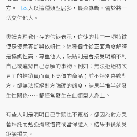
方。
日本
人以這種類型居多，優柔寡斷，習於將一
切交付他人。
奧姆真理教倖存的信徒表示，信徒的其中一項特徵
便是優柔寡斷與依賴性。這種個性從正面角度解釋
是協調性高、尊重他人；缺點則是會接受明顯不利
自己或違背自己意願的事物。例如：無法拒絕初次
見面的推銷員而買下高價的商品；並不特別喜歡對
方，卻無法拒絕對方強硬的態度，結果半推半就發
生性關係……都經常發生在此類型人身上。
有些人則是明明自己手頭也不寬裕，卻因為對方哭
著拜託而勉強掏錢借貸或當保證人，結果事後蒙受
鉅額損失。