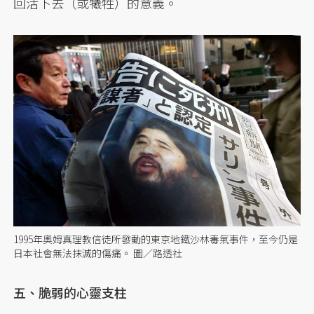
回活下去（或犧牲）的意義。
1995年奧姆真理教信徒所發動的東京地鐵沙林毒氣事件，至今仍是
日本社會無法抹滅的傷痛。 圖／路透社
五、脆弱的心靈支柱