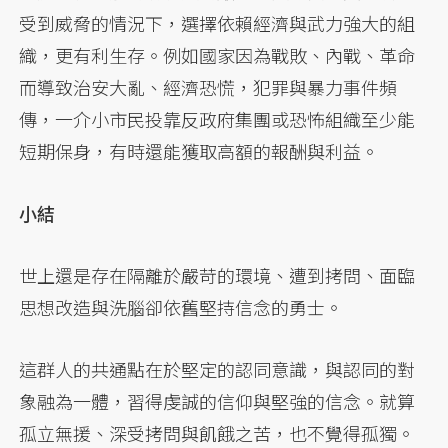
受到威脅的情況下，選擇依賴經濟與武力強大的組
織，更有利生存。例如國家因為戰敗、內戰、革命
而導致治安大亂、經濟恐慌，犯罪與暴力事件頻
傳，一介小市民投靠反政府集團或恐怖組織至少能
短期保身，有時還能獲取高額的報酬與利益。
小結
世上還是存在隔離於嚴苛的環境、遭到拷問、面臨
思想改造與洗腦卻依舊堅持信念的勇士。
這群人的共通點在於堅定的認同意識，與認同的對
象融為一體，習得虔誠的信仰與堅強的信念。就算
孤立無援、深受拷問與飢餓之苦，也不覺得孤獨。