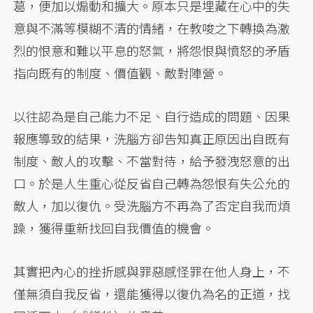
葛，便加以煽動和擴大。原本只是埋藏在心中的失
意與不滿等模糊不清的情緒，在教唆之下轉換為激
烈的恨意和難以平息的怒氣，將怨恨與憤怒的矛盾
指向既有的制度、價值觀、敵對陣營。
以往認為是自己能力不足、自行造成的問題、因果
報應導致的結果，洗腦方卻告知真正原因出自既有
制度、敵人的攻擊、不當對待，給予發洩怒意的出
口。於是人生重心從反省自己轉為怨恨有失公允的
敵人，加以復仇。受洗腦方不再為了否定自我而煩
躁，獲得重新找回自我價值的機會。
其實把內心的挫折感與罪惡感怪罪在他人身上，不
僅無須自我反省，還能獲得以復仇為名的正道，找