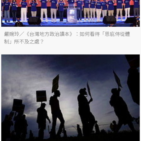
嚴婉玲／《台灣地方政治讀本》：如何看待「恩庇侍從體
制」所不及之處？