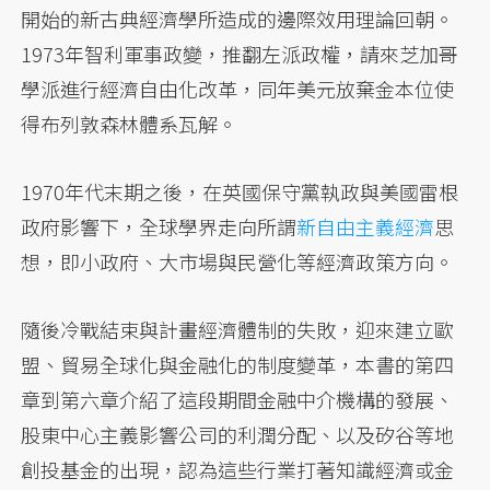
開始的新古典經濟學所造成的邊際效用理論回朝。
1973年智利軍事政變，推翻左派政權，請來芝加哥
學派進行經濟自由化改革，同年美元放棄金本位使
得布列敦森林體系瓦解。
1970年代末期之後，在英國保守黨執政與美國雷根
政府影響下，全球學界走向所謂
新自由主義經濟
思
想，即小政府、大市場與民營化等經濟政策方向。
隨後冷戰結束與計畫經濟體制的失敗，迎來建立歐
盟、貿易全球化與金融化的制度變革，本書的第四
章到第六章介紹了這段期間金融中介機構的發展、
股東中心主義影響公司的利潤分配、以及矽谷等地
創投基金的出現，認為這些行業打著知識經濟或金