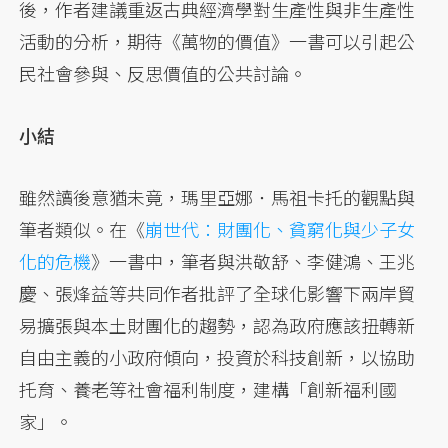
後，作者建議重返古典經濟學對生產性與非生產性
活動的分析，期待《萬物的價值》一書可以引起公
民社會參與、反思價值的公共討論。
小結
雖然讀後意猶未竟，瑪里亞娜．馬祖卡托的觀點與
筆者類似。在《
崩世代：財團化、貧窮化與少子女
化的危機
》一書中，筆者與洪敬舒、李健鴻、王兆
慶、張烽益等共同作者批評了全球化影響下兩岸貿
易擴張與本土財團化的趨勢，認為政府應該扭轉新
自由主義的小政府傾向，投資於科技創新，以協助
托育、養老等社會福利制度，建構「創新福利國
家」。