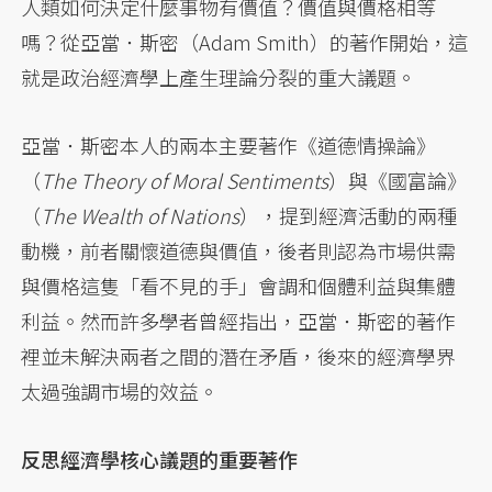
人類如何決定什麼事物有價值？價值與價格相等
嗎？從亞當．斯密（Adam Smith）的著作開始，這
就是政治經濟學上產生理論分裂的重大議題。
亞當．斯密本人的兩本主要著作《道德情操論》
（
The Theory of Moral Sentiments
）與《國富論》
（
The Wealth of Nations
），提到經濟活動的兩種
動機，前者關懷道德與價值，後者則認為市場供需
與價格這隻「看不見的手」會調和個體利益與集體
利益。然而許多學者曾經指出，亞當．斯密的著作
裡並未解決兩者之間的潛在矛盾，後來的經濟學界
太過強調市場的效益。
反思經濟學核心議題的重要著作