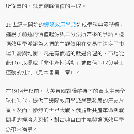
所從事的，就是剩餘價值的萃取。
19世紀末開始的
邊際效用學派
造成學科典範移轉，
擺脫了前述的價值起源與二分法所帶來的爭論。邊
際效用學派認為人們的主觀效用在交易中決定了市
場供需與均衡，凡是有價格的就是合理的，市場從
此也可以擺脫「非生產性活動」或價值萃取與勞工
運動的批判（見本書第二章）。
在1914年以前，大英帝國霸權維持下的資本主義全
球化時代，提供了邊際效用學派樂觀發展的歷史背
景。然而，慘烈的世界大戰、俄羅斯共產革命與戰
間期的經濟大恐慌，對古典自由主義與邊際效用學
派帶來衝擊。