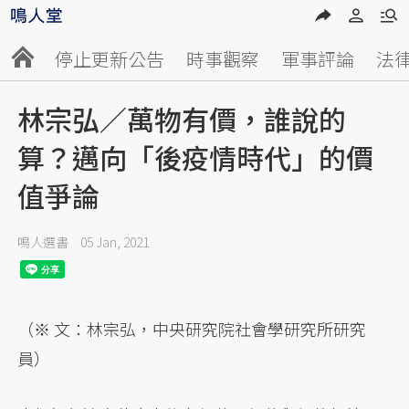
停止更新公告
時事觀察
軍事評論
法
林宗弘／萬物有價，誰說的
算？邁向「後疫情時代」的價
值爭論
鳴人選書
05 Jan, 2021
（※ 文：林宗弘，中央研究院社會學研究所研究
員）