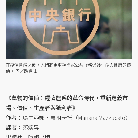
在疫情暫緩之後，人們將更重視國家公共服務保護生命與健康的價
值。 圖／路透社
《萬物的價值：經濟體系的革命時代，重新定義市
場、價值、生產者與獲利者》
作者：
瑪里亞娜・馬祖卡托（Mariana Mazzucato）
譯者：
鄭煥昇
出版社：
時報出版