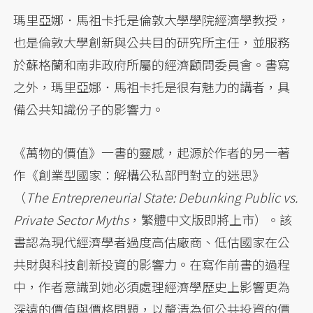
瑪里亞娜．馬祖卡托是倫敦大學學院經濟學教授，
也是倫敦大學創新與公共目的研究所主任，並服務
於蘇格蘭和南非政府所屬的經濟顧問委員會。書寫
之外，瑪里亞娜．馬祖卡托是很有魅力的講者，具
備公共知識份子的影響力。
《萬物的價值》一書的靈感，起源於作者的另一著
作《創業型國家：解構公私部門對立的迷思》
（
The Entrepreneurial State: Debunking Public vs.
Private Sector Myths
，繁體中文版即將上市）。該
書認為現代經濟學者過度高估廠商、低估國家在公
共財與科技創新投資的影響力。在寫作前書的過程
中，作者意識到她必須處理經濟學歷史上影響更為
深遠的價值與價格問題，以釐清為何公共投資的價