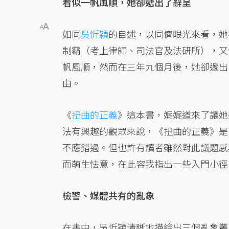
看似一帆風順，她卻遞出了辭呈
如同
吳忻穎
的自述，以同儕眼光來看，她
制霸（考上律師、司法官及法研所），又
帆風順，然而在三年九個月後，她卻遞出
由。
《
扭曲的正義
》這本書，娓娓道來了讓她
法有興趣的觀眾來說，《扭曲的正義》是
不應錯過。但也許有讀者雖然對此議題感
而萌生怯意，在此容我指出一些入門小徑
檢警、媒體共有的亂象
在書中，吳忻穎清晰地描繪出三個亂象叢