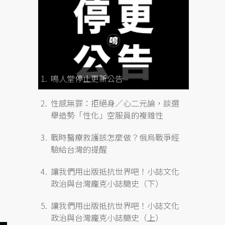
鳴人堂停止更新公告
性感無罪：拒絕身／心二元論，談選
舉造勢「性化」空服員的複雜性
戰時醫療救護該怎麼做？俄烏戰爭經
驗給台灣的提醒
讓我們用出版抵抗世界吧！小誌文化
政治與台灣龐克小誌簡史（下）
讓我們用出版抵抗世界吧！小誌文化
政治與台灣龐克小誌簡史（上）