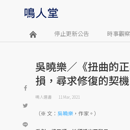
停止更新公告
時事觀
吳曉樂／《扭曲的正
損，尋求修復的契機
鳴人選書
11 Mar, 2021
（※ 文：
吳曉樂
，作家。）