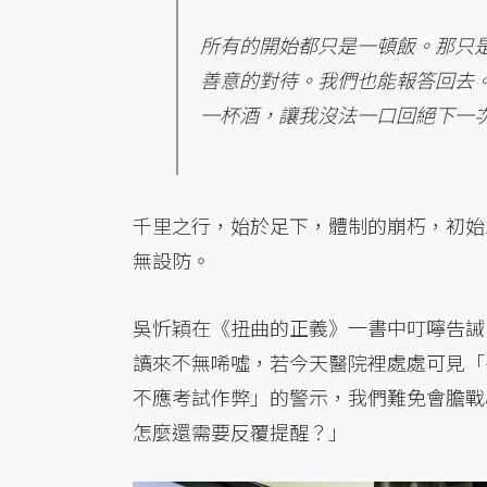
所有的開始都只是一頓飯。那只
善意的對待。我們也能報答回去
一杯酒，讓我沒法一口回絕下一
千里之行，始於足下，體制的崩朽，初始
無設防。
吳忻穎在《扭曲的正義》一書中叮嚀告誡
讀來不無唏噓，若今天醫院裡處處可見「
不應考試作弊」的警示，我們難免會膽戰
怎麼還需要反覆提醒？」