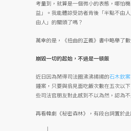
考量到，就算是一個微小的表態，哪怕機
益」。我能體諒受訪者背後「半點不由人
由人」的關頭了嗎？
萬幸的是，《扭曲的正義》書中略舉了數
崩毀一切的起始，不過是一頓飯
近日因為鬧得司法圈沸沸揚揚的
石木欽案
鍾案，只要與翁見面吃飯次數在五次以下
些司法官朋友對此感到不以為然，認為不
再看韓劇《秘密森林》，有段台詞置於此