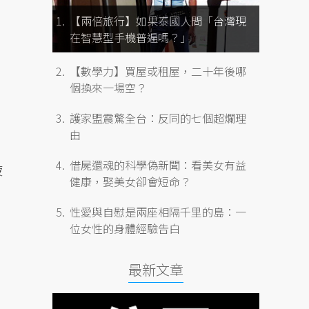
【兩倍旅行】如果泰國人問「台灣現
在智慧型手機普遍嗎？」
【數學力】買屋或租屋，二十年後哪
個換來一場空？
護家盟震驚全台：反同的七個超爛理
由
借屍還魂的科學偽新聞：看美女有益
疲
健康，娶美女卻會短命？
性愛與自慰是兩座相隔千里的島：一
位女性的身體經驗告白
最新文章