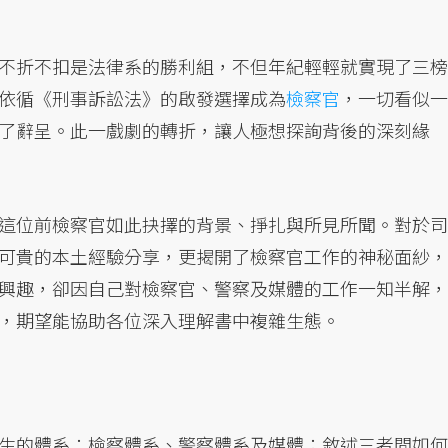
不折不扣是法律系的勝利組，不但年紀輕輕就實現了三榜
依循《刑事訴訟法》的啟發選擇成為
檢察官
，一切看似一
了辭呈。此一戲劇的轉折，讓人極想探詢背後的深刻緣
這位前檢察官如此抉擇的背景、掙扎與所見所聞。對於司
可貴的本土經驗分享，更揭開了檢察官工作的神秘面紗，
興趣，卻因自己對檢察官、警察及媒體的工作一知半解，
，期望能協助各位深入理解書中複雜生態。
生的體系：檢察體系、警察體系及媒體；敘述三者間如何