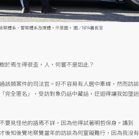
察體系、警察體系及媒體。示意圖。 圖／NPA署長室
樹於焉生得很歪，人，何嘗不是如此？
過該類案件的司法官。好不容易有人居中牽線，然而訪談
「完全匿名」，受訪對象仍話中藏話，迂迴得讓我如墜迷
不要見怪他的語焉不詳，因為他得試著明哲保身。讀到
才後知後覺地察覺當年的訪談為何窒礙難行，因為我沒有