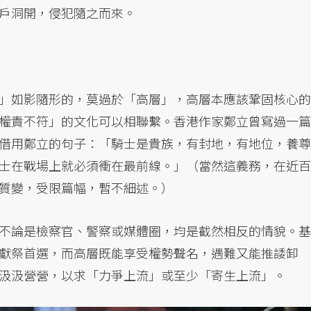
戶洞開，侵犯隨之而來。
」如影隨形的，莫過於「高層」，高層本應該鞏固核心的
權責不符」的文化可以相聯繫。香港作家鄭立曾寫過一篇
借用鄭立的句子：「騎士是貴族，有封地，有地位，養尊
士在戰場上就必須衝在最前線。」（當然這義務，在近百
質變，受限篇幅，暫不細述。）
不論是檢察官、警察或媒體圈，均是截然相反的情貌。基
獻祭首選，而高層既能享受權勢聲名，遇難又能推諉卸
汲汲營營，以求「力爭上流」或至少「寄生上流」。