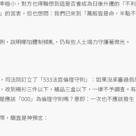
率極小，對方也得聯想到這是否會成為日後升遷的「不利
」的苦衷，但也想問：我們已來到「萬般皆是命，半點不
例，說明哪怕體制傾軋，仍有些人士竭力守護著微光。
，司法院訂立了「533法官倫理守則」：如果沒承審過翁
，收到襯衫三件以下，補品三盒以下，一律不予調查。有
是應該「000」為倫理守則嗎？意即：一次也不應該發生
際，簡直是神預言：