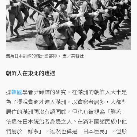
圖為日本訓練的滿洲國部隊。 圖／美聯社
朝鮮人在東北的遭遇
據
韓國
學者尹輝鐸的研究，在滿洲的朝鮮人大半是
為了擺脫貧窮才進入滿洲，以貧窮者居多，大都對
居住的滿洲國沒有認同感，但也有被視為「鮮系」
依違在日本統治者身邊之人。在滿洲國諸民族中他
們屬於「鮮系」，雖然也算是「日本臣民」，但形