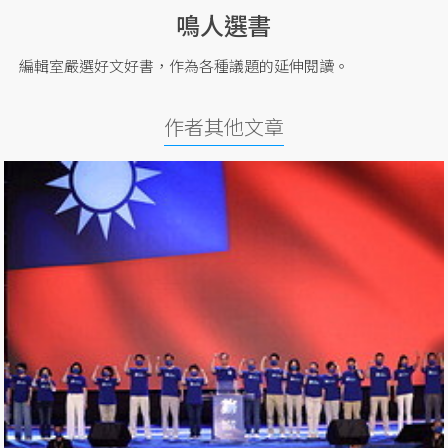
鳴人選書
編輯室嚴選好文好書，作為各種議題的延伸閱讀。
作者其他文章