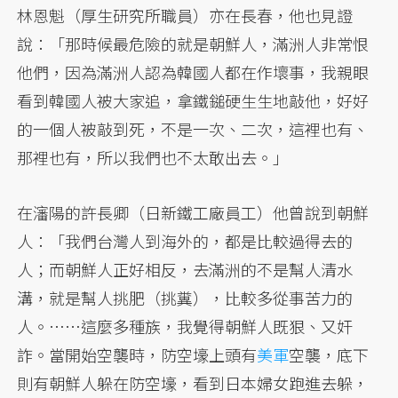
林恩魁（厚生研究所職員）亦在長春，他也見證
說：「那時候最危險的就是朝鮮人，滿洲人非常恨
他們，因為滿洲人認為韓國人都在作壞事，我親眼
看到韓國人被大家追，拿鐵鎚硬生生地敲他，好好
的一個人被敲到死，不是一次、二次，這裡也有、
那裡也有，所以我們也不太敢出去。」
在瀋陽的許長卿（日新鐵工廠員工）他曾說到朝鮮
人：「我們台灣人到海外的，都是比較過得去的
人；而朝鮮人正好相反，去滿洲的不是幫人清水
溝，就是幫人挑肥（挑糞），比較多從事苦力的
人。……這麼多種族，我覺得朝鮮人既狠、又奸
詐。當開始空襲時，防空壕上頭有
美軍
空襲，底下
則有朝鮮人躲在防空壕，看到日本婦女跑進去躲，