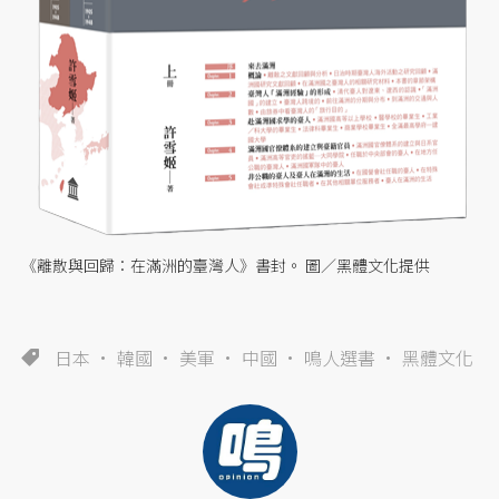
《離散與回歸：在滿洲的臺灣人》書封。 圖／黑體文化提供
日本
韓國
美軍
中國
鳴人選書
黑體文化