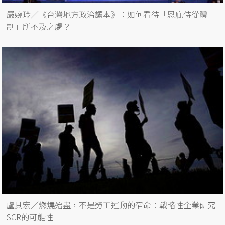
嚴婉玲／《台灣地方政治讀本》：如何看待「恩庇侍從體
制」所不及之處？
盧其宏／燃燒殆盡，不是勞工運動的宿命：戰略性企業研究
SCR的可能性