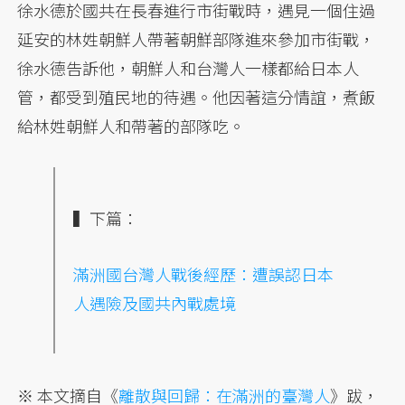
徐水德於國共在長春進行市街戰時，遇見一個住過
延安的林姓朝鮮人帶著朝鮮部隊進來參加市街戰，
徐水德告訴他，朝鮮人和台灣人一樣都給日本人
管，都受到殖民地的待遇。他因著這分情誼，煮飯
給林姓朝鮮人和帶著的部隊吃。
▍下篇：
滿洲國台灣人戰後經歷：遭誤認日本
人遇險及國共內戰處境
※ 本文摘自《
離散與回歸：在滿洲的臺灣人
》跋，