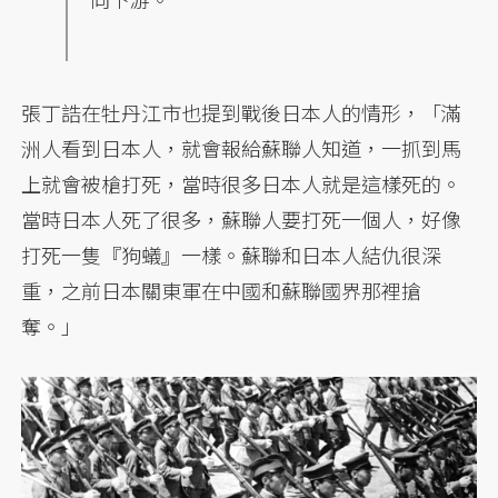
張丁誥在牡丹江市也提到戰後日本人的情形，「滿
洲人看到日本人，就會報給蘇聯人知道，一抓到馬
上就會被槍打死，當時很多日本人就是這樣死的。
當時日本人死了很多，蘇聯人要打死一個人，好像
打死一隻『狗蟻』一樣。蘇聯和日本人結仇很深
重，之前日本關東軍在中國和蘇聯國界那裡搶
奪。」