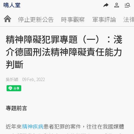
停止更新公告
時事觀察
軍事評論
法
精神障礙犯罪專題（一）：淺
介德國刑法精神障礙責任能力
判斷
吳忻穎
09 Feb, 2022
專題前言
近年來
精神疾病
患者犯罪的案件，往往在我國媒體