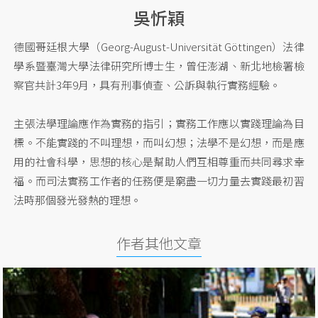
吳忻穎
德國哥廷根大學（Georg-August-Universität Göttingen）法律
學系暨臺灣大學法律研究所博士生，曾任澎湖、新北地檢署檢
察官共計3年9月，具有刑事偵查、公訴與執行實務經驗。
主張法學理論應作為實務的指引；實務工作應以實踐理論為目
標。不能實踐的不叫理想，而叫幻想；法學不是幻想，而是應
用的社會科學，思想的核心是幫助人們互相尊重而共同尋求幸
福。而司法實務工作者的任務便是窮盡一切力量去實踐最初習
法時那個發光發熱的理想。
作者其他文章