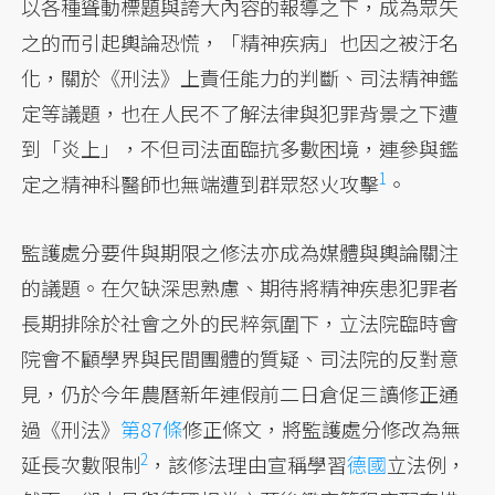
以各種聳動標題與誇大內容的報導之下，成為眾矢
之的而引起輿論恐慌，「精神疾病」也因之被汙名
化，關於《刑法》上責任能力的判斷、司法精神鑑
定等議題，也在人民不了解法律與犯罪背景之下遭
到「炎上」，不但司法面臨抗多數困境，連參與鑑
1
定之精神科醫師也無端遭到群眾
怒火攻擊
。
監護處分要件與期限之修法亦成為媒體與輿論關注
的議題。在欠缺深思熟慮、期待將精神疾患犯罪者
長期排除於社會之外的民粹氛圍下，立法院臨時會
院會不顧學界與民間團體的質疑、司法院的反對意
見，仍於今年農曆新年連假前二日倉促三讀修正通
過《刑法》
第87條
修正條文，將監護處分修改為
無
2
延長次數限制
，該修法理由宣稱學習
德國
立法例，