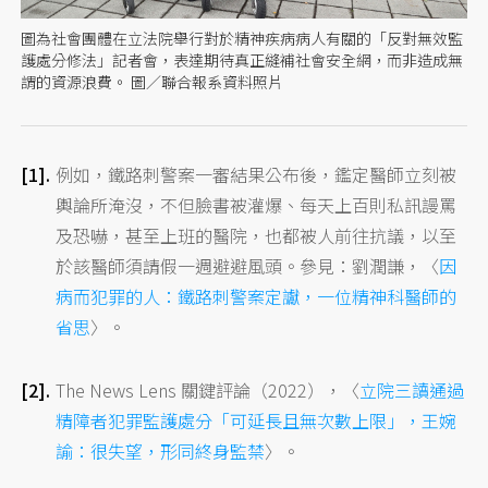
圖為社會團體在立法院舉行對於精神疾病病人有關的「反對無效監
護處分修法」記者會，表達期待真正縫補社會安全網，而非造成無
謂的資源浪費。 圖／聯合報系資料照片
例如，鐵路刺警案一審結果公布後，鑑定醫師立刻被
輿論所淹沒，不但臉書被灌爆、每天上百則私訊謾罵
及恐嚇，甚至上班的醫院，也都被人前往抗議，以至
於該醫師須請假一週避避風頭。參見：劉潤謙，〈
因
病而犯罪的人：鐵路刺警案定讞，一位精神科醫師的
省思
〉。
The News Lens 關鍵評論（2022），〈
立院三讀通過
精障者犯罪監護處分「可延長且無次數上限」，王婉
諭：很失望，形同終身監禁
〉。