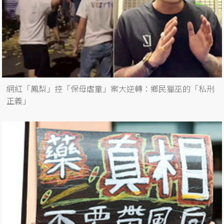
網紅「鳳梨」控「保母虐童」案大逆轉：鄉民獵巫的「私刑
正義」