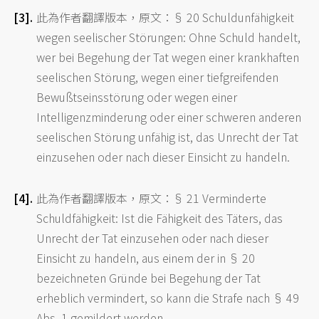
此為作者翻譯版本，原文：§ 20 Schuldunfähigkeit
wegen seelischer Störungen: Ohne Schuld handelt,
wer bei Begehung der Tat wegen einer krankhaften
seelischen Störung, wegen einer tiefgreifenden
Bewußtseinsstörung oder wegen einer
Intelligenzminderung oder einer schweren anderen
seelischen Störung unfähig ist, das Unrecht der Tat
einzusehen oder nach dieser Einsicht zu handeln.
此為作者翻譯版本，原文：§ 21 Verminderte
Schuldfähigkeit: Ist die Fähigkeit des Täters, das
Unrecht der Tat einzusehen oder nach dieser
Einsicht zu handeln, aus einem der in § 20
bezeichneten Gründe bei Begehung der Tat
erheblich vermindert, so kann die Strafe nach § 49
Abs. 1 gemildert werden.