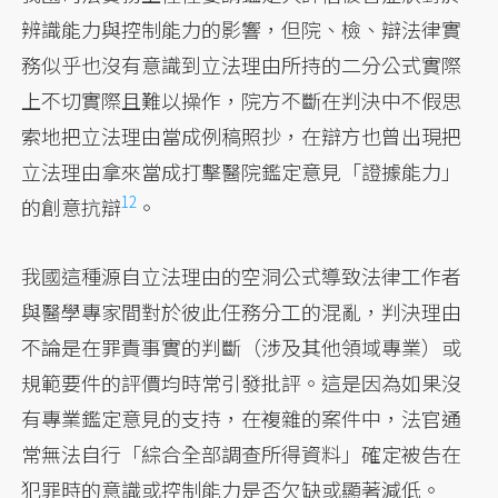
辨識能力與控制能力的影響，但院、檢、辯法律實
務似乎也沒有意識到立法理由所持的二分公式實際
上不切實際且難以操作，院方不斷在判決中不假思
索地把立法理由當成例稿照抄，在辯方也曾出現把
立法理由拿來當成打擊醫院鑑定意見「證據能力」
12
的
創意抗辯
。
我國這種源自立法理由的空洞公式導致法律工作者
與醫學專家間對於彼此任務分工的混亂，判決理由
不論是在罪責事實的判斷（涉及其他領域專業）或
規範要件的評價均時常引發批評。這是因為如果沒
有專業鑑定意見的支持，在複雜的案件中，法官通
常無法自行「綜合全部調查所得資料」確定被告在
犯罪時的意識或控制能力是否欠缺或顯著減低。