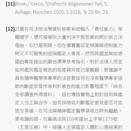
Roxin / Greco, Strafrecht Allgemeiner Teil, 5.
Auflage, München 2020, S.1028, § 20 Rn. 28.
只要在司法院法學資料檢索系統輸入「責任能力」等
關鍵字，便可搜尋到大量判決不假思索的照抄該立法
理由，似已是例稿。但在事實審認定辨識與控制能力
時又不可避免的諮詢鑑定人意見，然而我國並無如德
國由專家提出的最低標準參考指引，對於法律人而言
如何鑑別鑑定報告的信度與效度已是難題，更遑論不
具有精神醫學等專業的法官要如何在沒有醫學專家協
助判斷症狀發作後對於被告的能力影響程度下「綜合
全部調查所得資料」，這也導致實務上對於如何與鑑
定人分工與合作、如何採納或判斷鑑定意見是否可信
迭生爭議，在司法與精神鑑定醫學領域也時有齟齬。
更有趣的是，在最高法院109年度台上字第1379號
（王景玉案）中，辯護人主張鑑定人關於心理結果的