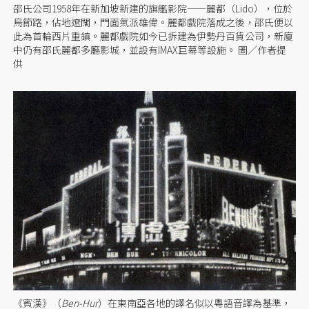
邵氏公司1958年在新加坡新建的旗艦影院——麗都（Lido），位於
烏節路，佔地遼闊，門面氣派雄偉。麗都戲院落成之後，邵氏便以
此為首輪西片重鎮。麗都戲院如今已拆建為伊勢丹百貨公司，新廈
中仍有邵氏麗都多廳影城，並設有IMAX巨幕等設施。 圖／作者提
供
《賓漢》（
Ben-Hur
）在東南亞各地的譯名似以粵語音譯為基準，