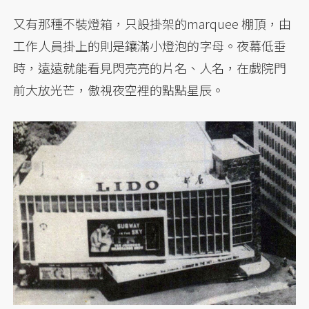
又有那種不裝燈箱，只設掛架的marquee 棚頂，由
工作人員掛上的則是鑲滿小燈泡的字母。夜幕低垂
時，遠遠就能看見閃亮亮的片名、人名，在戲院門
前大放光芒，傲視夜空裡的點點星辰。