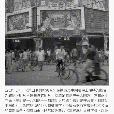
1963年5月，《梁山伯與祝英台》在遠東及中國戲院上映時的戲院
外觀盛況照片。這張直式照片可以清楚看到中央大圓盤，左右兩側
立面（左側是十八相送——對應到太原路；右側是樓台會，對應到
平陽街），戲院屋頂的巨大霓虹燈字，中層兩個白方塊是原本預留
的電影廣告，還有尚未上映的歐洲新片《黑艷鳳》立體字樣，以及