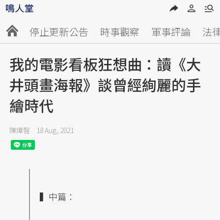
停止更新公告
時事觀察
軍事評論
法
我的電影看板狂想曲：讀《大
井頭畫海報》談曾經絢麗的手
繪時代
陳煒智
18 Aug, 2021
▍中篇：