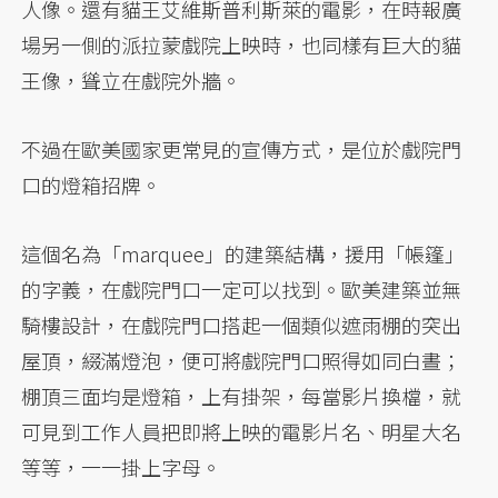
人像。還有貓王艾維斯普利斯萊的電影，在時報廣
場另一側的派拉蒙戲院上映時，也同樣有巨大的貓
王像，聳立在戲院外牆。
不過在歐美國家更常見的宣傳方式，是位於戲院門
口的燈箱招牌。
這個名為「marquee」的建築結構，援用「帳篷」
的字義，在戲院門口一定可以找到。歐美建築並無
騎樓設計，在戲院門口搭起一個類似遮雨棚的突出
屋頂，綴滿燈泡，便可將戲院門口照得如同白晝；
棚頂三面均是燈箱，上有掛架，每當影片換檔，就
可見到工作人員把即將上映的電影片名、明星大名
等等，一一掛上字母。