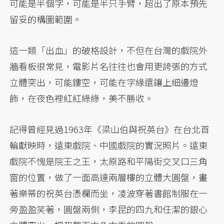
可能是半個字，可能是半只手臂，超出了原本預先
留妥的構圖範圍。
這一類「出血」的破格設計，不但在台灣的戲院外
牆看板很常見，電影片名往往也會用更誇張的方式
立體突出，可能鏤空，可能在字緣還鑲上細邊燈
飾，在夜色裡紅紅綠綠，美不勝收。
記得曾經見過1963年《梁山伯與祝英台》在台北首
輪獻映時，遠東戲院、中國戲院的實況照片。遠東
戲院不愧是院王之王，太原路和平陽街交叉口三角
窗的位置，做了一面高達兩層樓的立體大圓盤，畫
著樂蒂的祝英台憑欄而坐，凌波穿著書館制服在一
旁盈盈笑著，圓盤兩側，李昆的四九和任潔的銀心