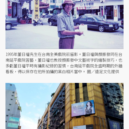
1995年董日福先生在台南全美戲院前留影。董日福與顏振發同在台
南延平戲院習藝，董日福也教授顏振發中文藝術字的繪製技巧，也
多虧董日福平時有攝影紀錄的習慣，台南延平戲院全盛時期的外牆
看板，得以保存在他所拍攝的黑白相片當中。 圖／遠足文化提供