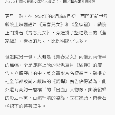
左右立柱兩位艷舞女郎的木板切片。 圖／聯合報系資料照
更早一點，在1958年的8月底9月初，西門町新世界
戲院上映國語片《青春兒女》和《全家福》，戲院
正門掛著《青春兒女》，旁邊掛了墊檔幾日的《全
家福》，看板的尺寸、比例明顯小很多。
但戲院另一側，大概是《青春兒女》兩倍到兩倍半
的篇幅，全是即將上映的彩色巨片《貂蟬》的廣
告。立體突出的中、英文電影片名標準字，騎樓立
柱全部都被尚未獻映的《貂蟬》廣告佔得滿滿，此
外還有高約一層樓半的「出血」人物像，飾演貂蟬
的影后林黛，百媚千嬌的姿態，立在牆頭，俯看石
榴裙下的芸芸眾生。