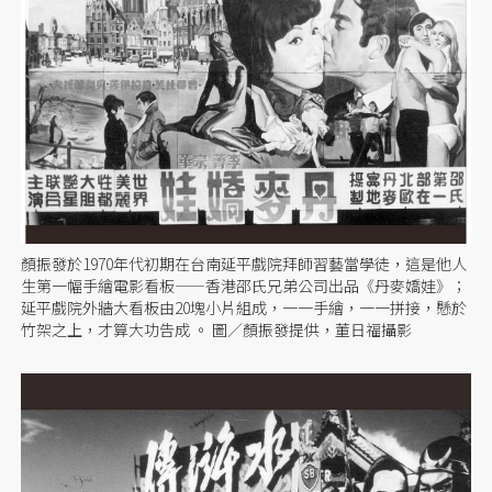
顏振發於1970年代初期在台南延平戲院拜師習藝當學徒，這是他人
生第一幅手繪電影看板——香港邵氏兄弟公司出品《丹麥嬌娃》；
延平戲院外牆大看板由20塊小片組成，一一手繪，一一拼接，懸於
竹架之上，才算大功告成 。 圖／顏振發提供，董日福攝影