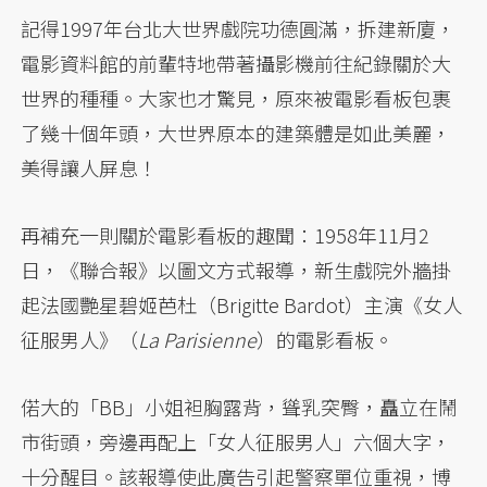
記得1997年台北大世界戲院功德圓滿，拆建新廈，
電影資料館的前輩特地帶著攝影機前往紀錄關於大
世界的種種。大家也才驚見，原來被電影看板包裹
了幾十個年頭，大世界原本的建築體是如此美麗，
美得讓人屏息！
再補充一則關於電影看板的趣聞：1958年11月2
日，《聯合報》以圖文方式報導，新生戲院外牆掛
起法國艷星碧姬芭杜（Brigitte Bardot）主演《女人
征服男人》（
La Parisienne
）的電影看板。
偌大的「BB」小姐袒胸露背，聳乳突臀，矗立在鬧
市街頭，旁邊再配上「女人征服男人」六個大字，
十分醒目。該報導使此廣告引起警察單位重視，博