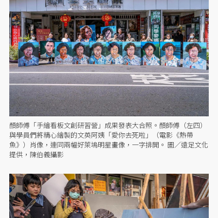
顏師傅「手繪看板文創研習營」成果發表大合照。顏師傅（左四）
與學員們將精心繪製的文英阿姨「愛你去死啦」（電影《熱帶
魚》）肖像，連同兩幅好萊塢明星畫像，一字排開。 圖／遠足文化
提供，陳伯義攝影