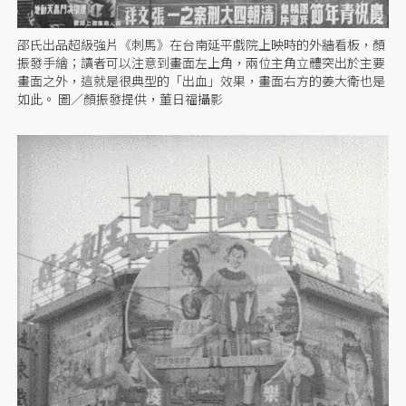
邵氏出品超級強片《刺馬》在台南延平戲院上映時的外牆看板，顏
振發手繪；讀者可以注意到畫面左上角，兩位主角立體突出於主要
畫面之外，這就是很典型的「出血」效果，畫面右方的姜大衛也是
如此。 圖／顏振發提供，董日福攝影