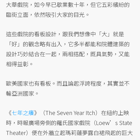
大華戲院，如今早已歇業數十年，但它五彩繽紛的
臨街立面，依然吸引大家的目光。
這些戲院的看板設計，跟我們想像中「大」就是
「好」的觀念略有出入，它多半都能和院體建築的
設計巧妙結合在一起，兩相搭配，既具氣勢，又能
相得益彰。
歐美國家也有看板。而且論起浮誇程度，其實並不
輸亞洲國家。
《
七年之癢
》（The Seven Year Itch）在紐約上映
時，時報廣場旁側的羅氏國家戲院（Loew’s State
Theater）便在外牆立起瑪莉蓮夢露白裙飛起的巨大