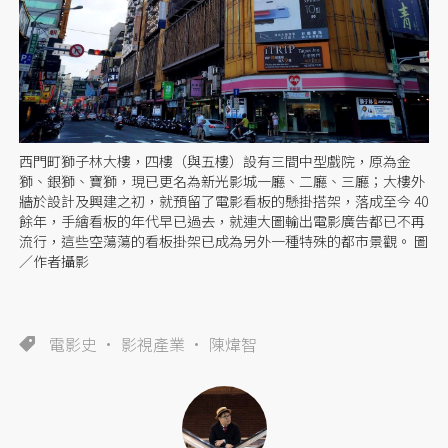
西門町獅子林大樓，四樓（與五樓）設有三間中型戲院，原為金
獅、銀獅、寶獅，現已更名為新光影城一廳、二廳、三廳；大樓外
牆於設計及興建之初，就預留了電影看板的懸掛搭架，落成至今 40
餘年，手繪看板的年代早已過去，就連大圖輸出電影廣告都已不再
流行，這些空蕩蕩的看板掛架已成為另外一種特殊的都市景觀。 圖
／作者攝影
電影史
影視產業
陳煒智