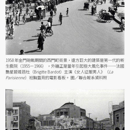
1958 年金門砲戰期間的西門町街景，​​遠方巨大的建築是第一代的新
生戲院（1955－1966） ，外牆正是當年引起極大風化事件——法國
艷星碧姬芭杜（Brigitte Bardot）主演《女人征服男人》（
La
Parisienne
）袒胸露背的電影看板。 圖／聯合報系資料照