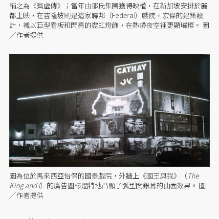
稱之為《賓虛傳》；當年由邵氏集團獲得映權，在新加坡安排於麗
都上映，在吉隆坡則是這家聯邦（Federal）戲院，宏偉的建築設
計，襯以巨型看板和閃亮的霓虹燈飾，在熱帶夜空裡更顯璀璨。 圖
／作者提供
圖為位於馬來西亞怡保的國泰戲院，外牆上《國王與我》（
The
King and I
）的廣告圖樣還特地凸顯了弧型闊銀幕的曲面效果。 圖
／作者提供