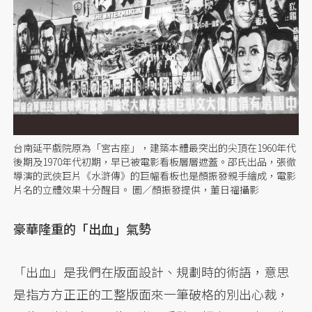
台南延平戲院原為「宮古座」，建築本體最突出的尖頂在1960年代
後期及1970年代初期，早已被電影看板層層遮蓋。邵氏出品，張徹
導演的武俠巨片《水滸傳》的巨幅看板也是顏振發親手繪成，電影
片名的立體效果十分醒目。 圖／顏振發提供，董日福攝影
豪華隆重的「出血」氣勢
「出血」是我們在版面設計、規劃時的術語，意思
是指方方正正的工整版面來一筆破格的別出心裁，