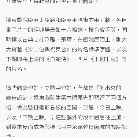
立體突出，撐起整面古色古香的圓盤。
遠東戲院臨著太原路和臨著平陽街的兩面牆，各自
畫了片中的經典場景如十八相送、樓台會等等，同
時鑲以古典立柱浮雕、飛簷，在戲院屋頂上，則大
大寫著《梁山伯與祝英台》的片名標準字體，以及
下期即將上映的《白蛇傳》、西片《王劍千秋》等
的片名。
這些圓盤也好、立體字也好，全都是「多出來的」
廣告設計。遠東戲院建築本體原先即預留了兩個方
格，做為懸掛電影看板的空間，分屬「今日上映」
以及「下期上映」；這些額外的設計層層往上加，
到後來反而成為影迷心目中永遠難以磨滅的戲院記
憶。