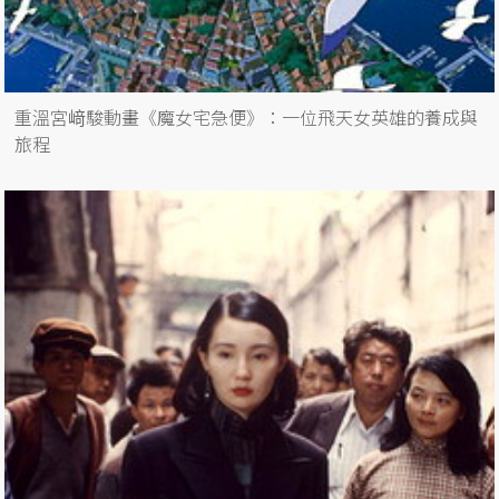
重溫宮﨑駿動畫《魔女宅急便》：一位飛天女英雄的養成與
旅程