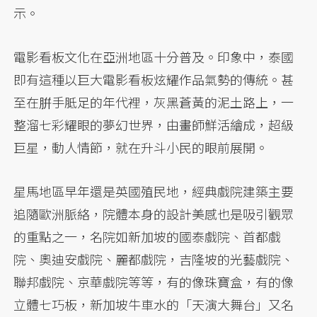
示。
電影看板文化在亞洲地區十分普及。印象中，泰國
即有這種以巨大電影看板炫耀作品氣勢的傳統。甚
至在腁手胝足的年代裡，灰黑蒼黃的泥土路上，一
整溜七彩耀眼的夢幻世界，由畫師鮮活繪成，超級
巨星，動人情節，就在升斗小民的眼前展開。
星馬地區早年還是英國殖民地，經典戲院建築主要
追隨歐洲脈絡，院體本身的設計美感也是吸引觀眾
的重點之一，名院如新加坡的國泰戲院、首都戲
院、奧迪安戲院、麗都戲院，吉隆坡的光藝戲院、
聯邦戲院、京華戲院等等，有的像珠寶盒，有的像
立體七巧板，新加坡牛車水的「天演大舞台」又名