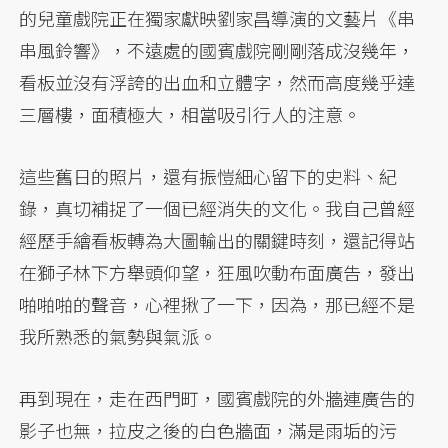
的兒童戲院正在獨家獻映劉家昌導演的文藝片《串
串風鈴響》，不遠處的國賓戲院剛剛落成沒幾年，
看板並沒有浮誇的出血和立體字，然而高度幾乎達
三層樓，面積極大，相當吸引行人的注意。
這些舊日的照片，還有振愷細心留下的史料、紀
錄，真切補捉了一個已經消失的文化。我自己曾經
經歷手繪看板轉為大圖輸出的關鍵時刻，還記得站
在獅子林下方舉頭仰望，狂風吹動布面廣告，發出
啪啪啪的聲音，心裡揪了一下，因為，那已經不是
我所熟悉的氣勢與氣派。
再到現在，走在西門町，國賓戲院的外牆連廣告的
影子也無，拉皮之後的白色牆面，滿是雨垢的污