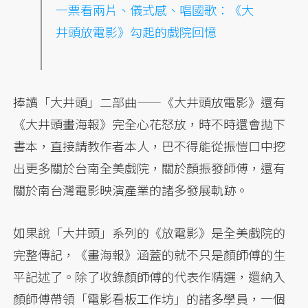
一票看兩片、儀式感、唱國歌：《大
井頭放電影》勾起的戲院回憶
捧讀「大井頭」二部曲——《大井頭放電影》還有
《大井頭畫海報》完全心花怒放，時不時還會拋下
書本，直接請教作者本人，巴不得能從振愷口中挖
出更多關於台南全美戲院，關於顏振發師傅，還有
關於南台灣電影映演產業的諸多發展軌跡。
如果說「大井頭」系列的《放電影》是全美戲院的
完整傳記，《畫海報》涵蓋的就不只是顏師傅的生
平記述了。除了收錄顏師傅的代表作精選，還納入
顏師傅帶領「電影看板工作坊」的諸多學員，一個