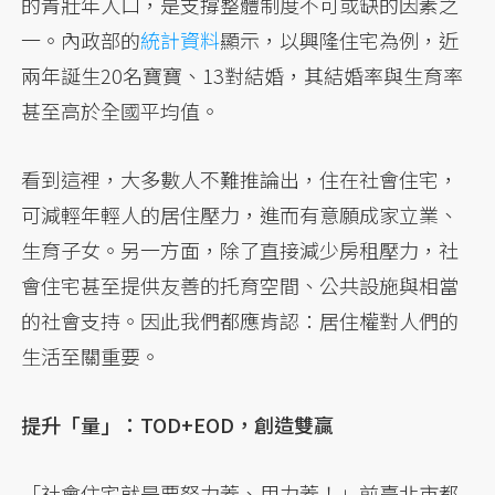
的青壯年人口，是支撐整體制度不可或缺的因素之
一。內政部的
統計資料
顯示，以興隆住宅為例，近
兩年誕生20名寶寶、13對結婚，其結婚率與生育率
甚至高於全國平均值。
看到這裡，大多數人不難推論出，住在社會住宅，
可減輕年輕人的居住壓力，進而有意願成家立業、
生育子女。另一方面，除了直接減少房租壓力，社
會住宅甚至提供友善的托育空間、公共設施與相當
的社會支持。因此我們都應肯認：居住權對人們的
生活至關重要。
提升「量」：TOD+EOD，創造雙贏
「社會住宅就是要努力蓋、用力蓋！」前臺北市都