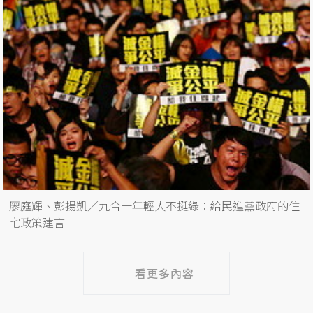
廖庭輝、彭揚凱／九合一年輕人不挺綠：給民進黨政府的住
宅政策建言
看更多內容