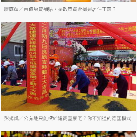
廖庭輝／百億房貸補貼，是政策買票還是居住正義？
彭揚凱／公有地只能標給建商蓋豪宅？你不知道的德國模式