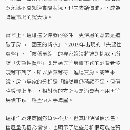
眾永遠不會知道實際狀況，也失去議價能力，成為
購屋市場的冤大頭。
實際上，遠雄這次爆發的案件，更深層的意義是道
破了房市「國王的新衣」。2019年出現的「失望性
買盤」、「價穩量縮」的專家說法將遭到挑戰，所
謂「失望性買盤」即是過去等房價下跌的消費者發
現等不到了，所以放棄等待，進場買房。簡單來
說，房市專家的分析是「雖然量仍稍顯不足，但價
格緩慢上爬」，相對應的方針就是消費者不用再等
房價下跌，應盡快入手購屋。
遠雄作為建商固然負評不少，但其即便降價求售，
售屋量仍極為悽慘，也顯示了這些分析很可能在資