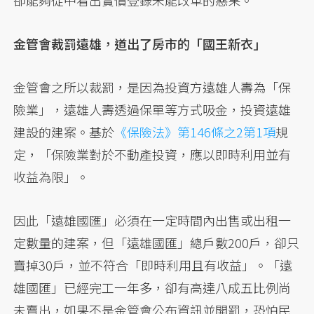
卻能夠從中看出實價登錄未能改革的惡果。
金管會裁罰遠雄，道出了房市的「國王新衣」
金管會之所以裁罰，是因為投資方遠雄人壽為「保
險業」，遠雄人壽透過保單等方式吸金，投資遠雄
建設的建案。基於
《保險法》第146條之2第1項
規
定，「保險業對於不動產投資，應以即時利用並有
收益為限」。
因此「遠雄國匯」必須在一定時間內出售或出租一
定數量的建案，但「遠雄國匯」總戶數200戶，卻只
賣掉30戶，並不符合「即時利用且有收益」。「遠
雄國匯」已經完工一年多，卻有高達八成五比例尚
未賣出，如果不是金管會公布資訊並開罰，恐怕民