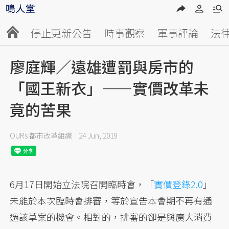
停止更新公告
時事觀察
軍事評論
法
廖庭輝／遠雄遭罰與房市的
「國王新衣」——實價改革未
竟的苦果
OURs 都市改革組織
24 Jun, 2019
6月17日開始立法院召開臨時會，「
實價登錄2.0
」
未能於本次臨時會排審，等於宣告本會期不再有通
過該草案的機會。相對的，排審的卻是與廣大消費