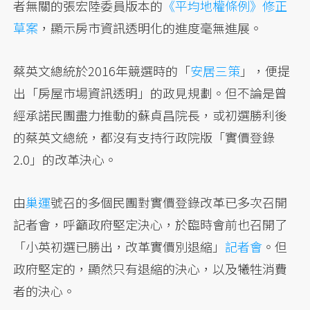
者無關的張宏陸委員版本的
《平均地權條例》修正
草案
，顯示房市資訊透明化的進度毫無進展。
蔡英文總統於2016年競選時的「
安居三策
」，便提
出「房屋市場資訊透明」的政見規劃。但不論是曾
經承諾民團盡力推動的蘇貞昌院長，或初選勝利後
的蔡英文總統，都沒有支持行政院版「實價登錄
2.0」的改革決心。
由
巢運
號召的多個民團對實價登錄改革已多次召開
記者會，呼籲政府堅定決心，於臨時會前也召開了
「小英初選已勝出，改革實價別退縮」
記者會
。但
政府堅定的，顯然只有退縮的決心，以及犧牲消費
者的決心。