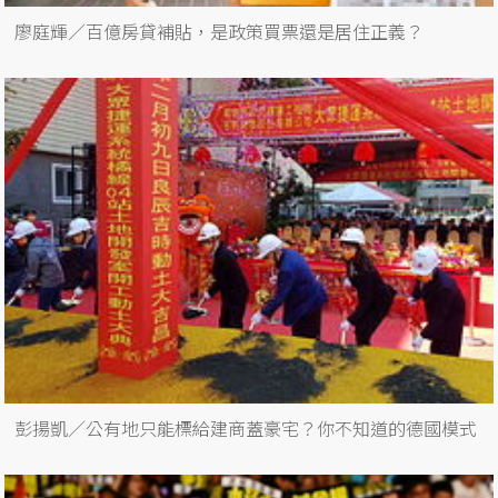
廖庭輝／百億房貸補貼，是政策買票還是居住正義？
彭揚凱／公有地只能標給建商蓋豪宅？你不知道的德國模式