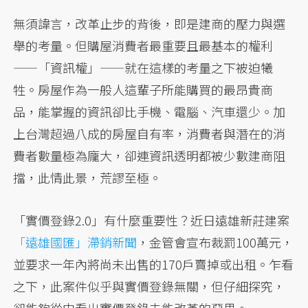
無須諱言，改革止步的背後，即是建商的壓力與選
舉的考量。但購屋消費者最重要且最基本的權利
——「資訊權」——就在這樣的考量之下被迫犧
牲。房屋作為一般人這輩子所能購買的最昂貴商
品，能掌握的資訊卻比手機、電腦、汽車還少。加
上台灣超過八成的房屋自有率，消費者與潛在的消
費者數量極為龐大，卻連資訊透明都被少數建商阻
擋，此情此景，荒謬至極。
「實價登錄2.0」有什麼重要性？近日遠雄新莊建案
「遠雄國匯」滯銷新聞
，金管會宣布裁罰100萬元，
並要求一年內將尚未出售的170戶賣掉或出租。乍看
之下，此案件似乎與實價登錄無關，但仔細探究，