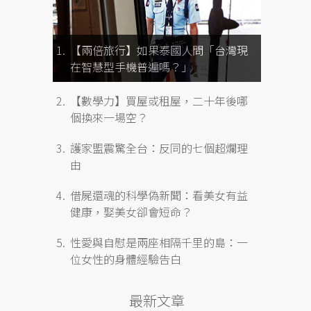
【兩倍旅行】如果泰國人問「台灣現
在智慧型手機普遍嗎？」
【數學力】買屋或租屋，二十年後哪
個換來一場空？
護家盟震驚全台：反同的七個超爛理
由
借屍還魂的科學偽新聞：看美女有益
健康，娶美女卻會短命？
性愛與自慰是兩座相隔千里的島：一
位女性的身體經驗告白
最新文章