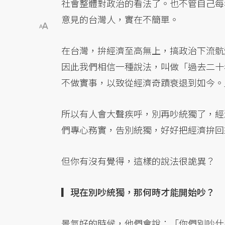
社會整體對政治的看法了。也不管自己每
意見的台灣人，實在不簡單。
在台灣，拚經濟至高無上，搞政治下流骯
因此我們相信一種說法，叫做「過去二十
不做實事，以致從經濟奇蹟衰退到如今。
所以有人會大聲疾呼，別再吵統獨了，經
們專心務實，告別統獨，好好把經濟拚回
但你有沒有覺得，這樣的說法很詭異？
▎現在別吵統獨，那何時才能開始吵？
景氣好的時候，他們會說：「你們別吵什