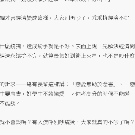
獨才害經濟變成這樣，大家別再吵了，乖乖拚經濟不好
什麼統獨，造成紛爭就是不好。表面上說「先解決經濟問
經濟永遠拚不完，就算景氣好到衝上火星，也不是吵什麼
的訴求──總有長輩這樣講：「戀愛無助於念書」、「戀
生要念書，好學生不談戀愛」。你考高分的時候不能戀
不能談。
就不會談嗎？有人疾呼別吵統獨，大家就真的不吵了嗎？