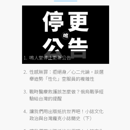
鳴人堂停止更新公告
性感無罪：拒絕身／心二元論，談選
舉造勢「性化」空服員的複雜性
戰時醫療救護該怎麼做？俄烏戰爭經
驗給台灣的提醒
讓我們用出版抵抗世界吧！小誌文化
政治與台灣龐克小誌簡史（下）