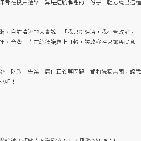
年都在投票選舉，算是這骯髒裡的一份子，輕易說出這種
髒，自許清流的人會說：「我只拚經濟，我不管政治。」
年，台灣一直在統獨議題上打轉，讓政客輕易綁架民意，
」
濟、財政、失業、居住正義等問題，都和統獨無關，讓我
來吧！
麼統獨，妨礙大家拚經濟，乖乖賺錢不好嗎？」