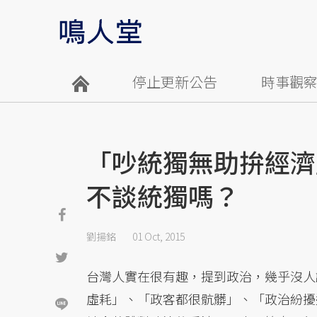
停止更新公告
時事觀
「吵統獨無助拚經濟
不談統獨嗎？
劉揚銘
01 Oct, 2015
台灣人實在很有趣，提到政治，幾乎沒人
虛耗」、「政客都很骯髒」、「政治紛擾