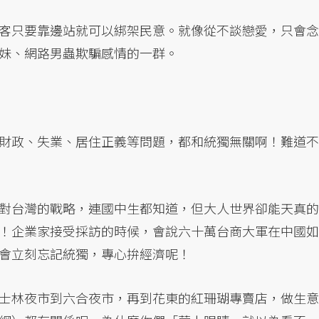
客只要靠邊站就可以綁架民意。就像從不談戀愛，只會念
妹、網路男蟲欺騙感情的一群。
財政、失業、居住正義等問題，都和統獨無關啊！難道不
對台灣的戰略，連國中生都知道，但大人世界卻能天真的
！企業家接受採訪的時候，會說六十萬台商大軍在中國如
會立刻忘記統獨，專心拚經濟呢！
士林夜市到六合夜市，再到花東的紅珊瑚專賣店，做生意