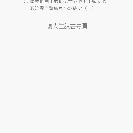
讓我們用出版抵抗世界吧！小誌文化
政治與台灣龐克小誌簡史（上）
鳴人堂臉書專頁