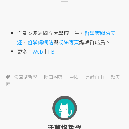
作者為澳洲國立大學博士生，
哲學家闖蕩天
涯
、
哲學講網站
與
粉絲專頁
編輯群成員。
更多：
Web
｜
FB
沃草烙哲學
時事觀察
中國
言論自由
賴天
恆
沃草烙哲學