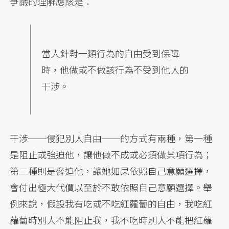
爭議的理解應該是：
當人針對一類行為的自由受到保障
時，他做或不做該行為不受到他人的
干涉。
干涉──侵犯別人自由──的方式有兩種，第一種
是阻止或強迫他，讓他做不成或必須做某項行為；
第二種則是脅迫他，讓她如果依照自己意願選擇，
會付出極大代價以至於不敢依照自己意願選擇。舉
例來說，假設我有吃或不吃紅蘿蔔的自由，我吃紅
蘿蔔時別人不能阻止我，我不吃時別人不能把紅蘿