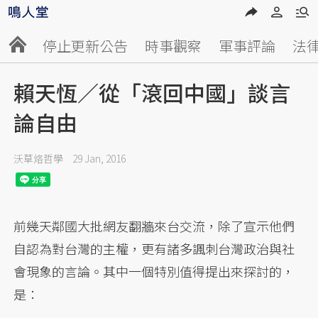
停止更新公告
時事觀察
軍事評論
法
賴天恆／從「滾回中國」談言
論自由
沃草烙哲學
29 Jan, 2016
前幾天鄰國大批網友翻牆來台交流，除了宣示他們
自認為對台灣的主權，更有諸多諷刺台灣政治與社
會現象的言論。其中一個特別值得提出來探討的，
是：