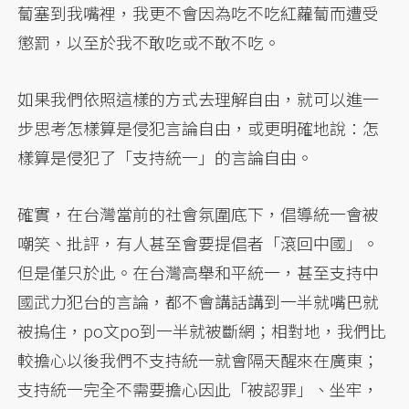
蔔塞到我嘴裡，我更不會因為吃不吃紅蘿蔔而遭受
懲罰，以至於我不敢吃或不敢不吃。
如果我們依照這樣的方式去理解自由，就可以進一
步思考怎樣算是侵犯言論自由，或更明確地說：怎
樣算是侵犯了「支持統一」的言論自由。
確實，在台灣當前的社會氛圍底下，倡導統一會被
嘲笑、批評，有人甚至會要提倡者「滾回中國」。
但是僅只於此。在台灣高舉和平統一，甚至支持中
國武力犯台的言論，都不會講話講到一半就嘴巴就
被摀住，po文po到一半就被斷網；相對地，我們比
較擔心以後我們不支持統一就會隔天醒來在廣東；
支持統一完全不需要擔心因此「被認罪」、坐牢，