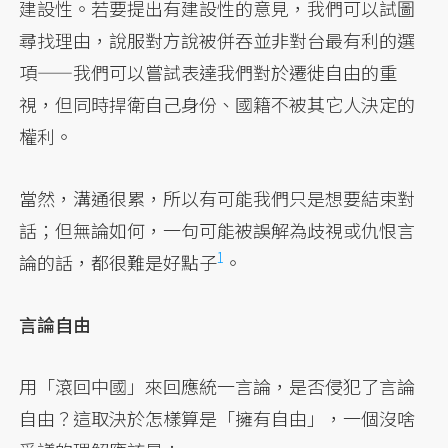
建設性。若要提出有建設性的意見，我們可以試圖
尋找理由，說服對方說被併吞並非對台最有利的選
項——我們可以嘗試表達我們對於遷徙自由的重
視，但同時捍衛自己身份、國籍不被其它人決定的
權利。
當然，溝通很累，所以有可能我們只是想要結束對
話；但無論如何，一句可能被誤解為歧視或仇恨言
1
論的話，都很難是好點子
。
言論自由
用「滾回中國」來回應統一言論，是否侵犯了言論
自由？這取決於怎樣算是「擁有自由」，一個沒啥