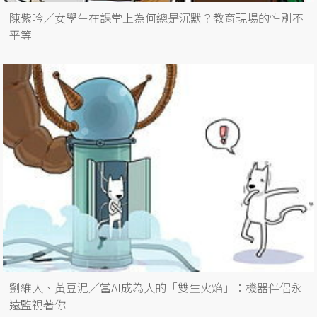
陳紫吟／女學生在課堂上為何總是沉默？教育現場的性別不
平等
劉維人、黃豆泥／當AI成為人的「雙生火焰」：機器伴侶永
遠監視著你