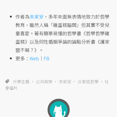
作者為
朱家安
，多年來面無表情地致力於哲學
教育，雖然人稱「雞蛋糕腦闆」但其實不受兒
童喜愛。著有簡單易懂的哲學書《哲學哲學雞
蛋糕》以及同性婚姻爭論的論點分析書《護家
盟不萌？》。
更多：
Web
｜
FB
升學主義
公共政策
朱家安
沃草烙哲學
社
會福利