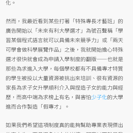
化。
然而，我最近看到某些打著「特殊專長才藝班」的
廣告開始以「未來有利大學選才」為號召聲稱「學
習某個程式語言就可以具備未來競爭力」或「兩天
可學會做科學展覽作品」之後，我就開始擔心特殊
選才很快就會成為申請入學制度的翻版——也就是
那些為求進入大學，每個學校都有不具備專才特質
的學生被投以大量資源被挑出來培訓、很有資源的
家長為求子女升學順利介入與捏造子女的能力與經
歷，而高中端為求榜上有名，與害怕
少子化
的大學
進而合作製造「假專才」。
如果我們希望這項制度真的能夠幫助專業表現傑出