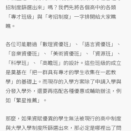
招制度篩選出來」嗎？我們先將各個高中的各類
「專才班級」與「考招制度」一字排開給大家瞧
瞧。
各位可能聽過「數理資優班」、「語言資優班」、
「音樂資優班」、「美術資優班」、「資源班」、
「科學班」、「高瞻班」的設計。這些班級的成立
是奠基在「把一群具有專才的學生收集在一起教
學」的基礎上。而現存的入學方案除了申請入學與
分發入學外，還要再搭配各種優惠或輔助辦法，例
如「繁星推薦」。
那麼，如果資賦優異的學生無法被現行的高中制度
與大學入學制度所篩選出來，那必定是哪裡出了問