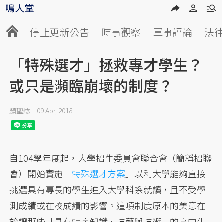
停止更新公告
時事觀察
軍事評論
法
「特殊選才」拯救專才學生？
或只是瀕臨崩壞的制度？
顏聖紘
09 Apr, 2018
自104學年度起，大學招生委員會聯合會（簡稱招聯
會）開始實施「
特殊選才方案
」以利大學能夠直接
挑選具有專長的學生進入大學科系就讀，且不受學
測成績或在校成績的影響。這項制度原本的美意在
於讓那些「具有特定知識、技藝與技術」的高中生