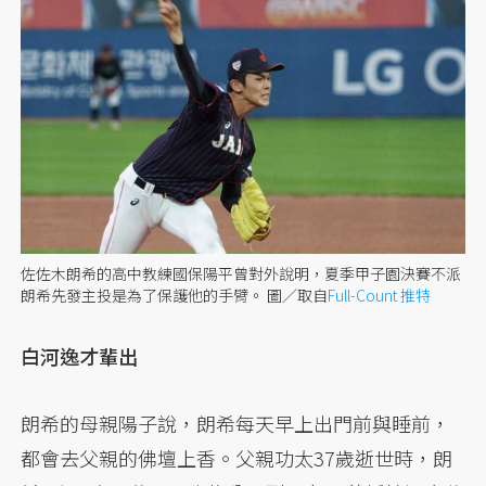
佐佐木朗希的高中教練國保陽平曾對外說明，夏季甲子園決賽不派
朗希先發主投是為了保護他的手臂。
圖／取自
Full-Count 推特
白河逸才輩出
朗希的母親陽子說，朗希每天早上出門前與睡前，
都會去父親的佛壇上香。父親功太37歲逝世時，朗