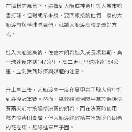
在這樣的風氣下，選擇到大阪或神奈川等大城市唸
書打球。但對朗希來說，要回報接納他們一家的大
船渡市與棒球隊員們，就讀大船渡高校是最好方
式。
進入大船渡高後，佐佐木朗希進入成長爆發期，高
一球速便來到147公里，高二更測出球速達154公
里，立刻受到球探與媒體的注意。
升上高三後，大船渡高一度在夏甲岩手縣大會中打
到最後冠軍賽。然而，總教練國保陽平基於保護決
賽兩天前才投過準決賽的朗希，而在決賽時使用二
號先發柴田貴廣，但大船渡終敗給當年想挖角朗希
的花卷東，無緣進軍甲子園。