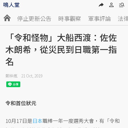
停止更新公告
時事觀察
軍事評論
法
「令和怪物」大船西渡：佐佐
木朗希，從災民到日職第一指
名
鄭仲嵐
21 Oct, 2019
令和首位狀元
10月17日是
日本
職棒一年一度選秀大會，有「令和