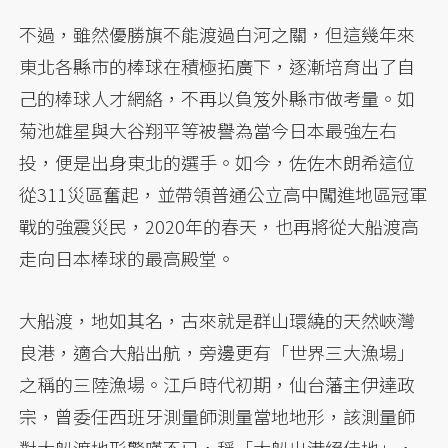
不過，雖然優勝旗不能渡過白河之關，但這幾年來
東北各縣市的棒球在積極拓廣下，逐漸培育出了自
己的棒球人才網絡，不再以負笈外縣市做考量。如
菊池雄星與大谷翔平等被譽為當今日本最強左右
投，便是出身東北的選手。如今，佐佐木朗希這位
從311災區奮起，並帶領普通公立高中闖進地區冠軍
戰的強震災民，2020年的春天，也再將從大船渡高
走向日本棒球的最高殿堂。
大船渡，地如其名，古來就是群山環繞的天然峽灣
良港，適合大船出航，旁邊更有「世界三大漁場」
之稱的三陸漁場。江戶時代初期，仙台藩主伊達政
宗，曾委任西班牙測量師測量當地地形，該測量師
對大船渡地形驚嘆不已，稱「大船出港絕佳地」，