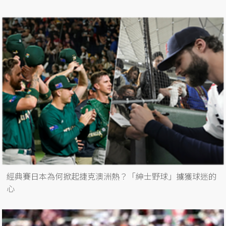
經典賽日本為何掀起捷克澳洲熱？「紳士野球」擄獲球迷的
心