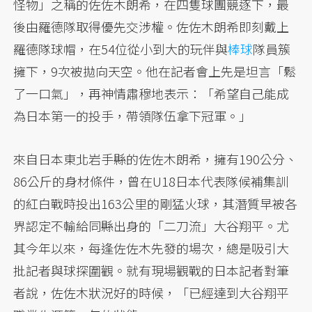
怪物」之稱的佐佐木朗希，在四隻球團競逐下，最
後由羅德隊取得優先交涉權。佐佐木朗希即刻戴上
羅德隊球帽，在54位從小到大的玩伴與
棒球
隊員簇
擁下，9次被拋向天空。他在記者會上先是坦言「鬆
了一口氣」，再神情肅穆地表示：「希望自己能成
為日本第一的投手，帶領隊伍拿下冠軍。」
來自日本東北岩手縣的佐佐木朗希，擁有190公分、
86公斤的身材條件，曾在U18日本代表隊候補集訓
的紅白戰時投出163公里的剛猛火球，其潛質早被各
界認定不輸給同縣出身的「二刀流」大谷翔平。尤
其今年以來，每逢佐佐木先發的場次，總是吸引大
批記者與球探圍觀。就有現場觀戰的日本記者對筆
者說，佐佐木狀況好的時候，「已經達到大谷翔平