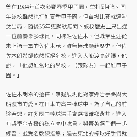
曾在1984年首次參賽春季甲子園，並打到4強。同
年該校雖然也打進夏季甲子園，但首場比賽就遭淘
汰出局，隨後35年更默默無聞。該校歷史上只出過
一位前養樂多球員，同樣姓佐佐木，但職業生涯從
未上過一軍的佐佐木茂。雖無棒球顯赫歷史，但佐
佐木朗希卻依然拒絕名校，進入大船渡高就讀，他
說，「他想進當地的學校，（跟隊友）一起進甲子
園。」
佐佐木朗希的選擇，無疑展現他對家鄉岩手縣與大
船渡市的愛。在日本的高中棒球中，為了自己的前
途著想，許多國中棒球選手會選擇離鄉背井，進入
有獎學金支援的私立高中唸書，與菁英選手們一起
練習，並受名教練指導；過去東北的棒球好手們就