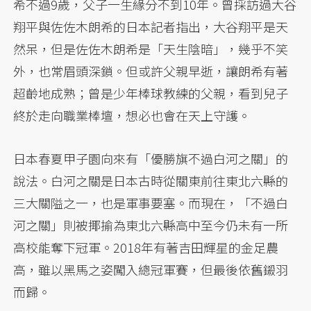
希不過9歲，父子一生緣分不到10年。曾採訪過大谷
翔平與佐佐木朗希的日本記者指出，大谷翔平是天
然呆，但是佐佐木朗希是「天生陰暗」，幾乎不笑
外，也常眉頭深鎖。但或許父親早逝，讓朗希有著
超齡地成熟；曾是少年棒球教練的父親，看到兒子
終於走向職業棒壇，想必也會在天上守護。
日本春夏甲子園向來有「優勝旗不過白河之關」的
說法。白河之關是日本古時從關東前往東北六縣的
三大關隘之一，也是軍事要塞。而現在，「不過白
河之關」則被揶揄為東北六縣高中至今仍未有一所
高校能奪下冠軍。2018年有著吉田輝星的金足農
高，雖以黑馬之姿闖入總冠軍賽，但最後依舊鎩羽
而歸。