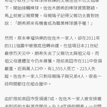
希從小就在少年棒球隊教練的父親佐佐木功太指導
下，開始接觸棒球。佐佐木朗希的棒球資質聰穎，
馬上就被父親察覺，母親陽子記得父親功太曾對她
說：「朗希將來有機會成為職業棒球選手喔！」
然而，原本幸福快樂的佐佐木一家人，卻在2011年
的311強震中被徹底扭轉命運，在這場日本21世紀
最慘烈天災中，朗希失去了父親功太與祖父母，而
祖父母遺體至今仍未尋獲。陸前高田市在311中受損
嚴重，近兩萬人口中，有1,555人死亡、223人失
蹤。佐佐木一家人只剩母親陽子與兄弟4人，很長一
段時間都住在組合屋中。
由於陸前高田市受損達7成，佐佐木一家人被安排搬
去附近的大船渡市居住。升上4年級的朗希，一夕間