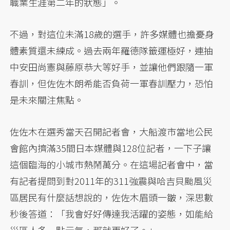
職業生涯第二年的狀態」。
不過，對這位未滿18歲的選手，許多媒體也擔憂身
體素質還未練成。過去兩年羅德隊籤運極好，連抽
中安田尚憲與藤原恭大等好手，並讓他們跟隨一軍
春訓，但佐佐木朗希能否負荷一軍春訓壓力，恐怕
是未來關注焦點。
佐佐木在選秀當天召開記者會，大船渡市當地公民
會館內擠滿35間日本媒體與128位記者，一下子讓
這個臨海的小城市熱鬧萬分。在這場記者會中，當
有記者提問到對2011年的311強震與哈吉貝颱風災
區居民有什麼話想說的，佐佐木眉頭一皺，深思數
秒後答道：「我會好好傳達我活躍的姿態，如能給