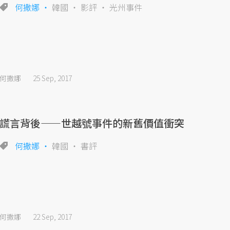
何撒娜
韓國
影評
光州事件
何撒娜
25 Sep, 2017
謊言背後——世越號事件的新舊價值衝突
何撒娜
韓國
書評
何撒娜
22 Sep, 2017