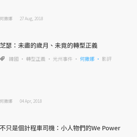
何撒娜
27 Aug, 2018
芝瑟：未盡的歲月、未竟的轉型正義
韓國
轉型正義
光州事件
何撒娜
影評
何撒娜
04 Apr, 2018
不只是個計程車司機：小人物們的We Power