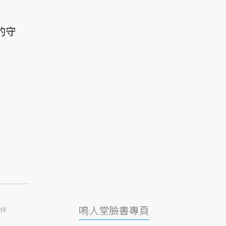
的守
鳴人堂臉書專頁
伴