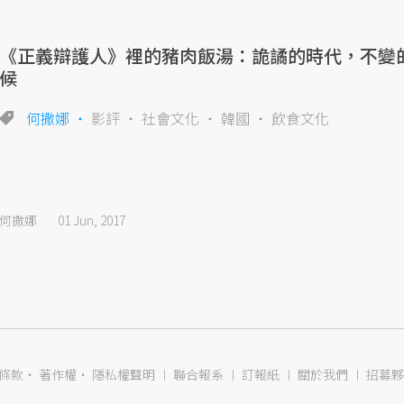
《正義辯護人》裡的豬肉飯湯：詭譎的時代，不變
候
何撒娜
影評
社會文化
韓國
飲食文化
何撒娜
01 Jun, 2017
條款
‧
著作權
‧
隱私權聲明
︱
聯合報系
︱
訂報紙
︱
關於我們
︱
招募夥