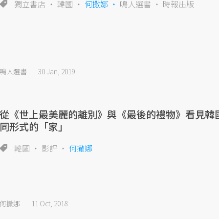
獨立書店
韓國
何撒娜
鳴人選書
時報出版
鳴人選書
30 Jan, 2019
從《世上最美麗的離別》與《最後的禮物》看見韓
同形式的「家」
韓國
影評
何撒娜
何撒娜
11 Oct, 2018