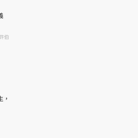
義
許伯
生，