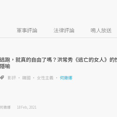
察
軍事評論
法律評論
鳴人放送
逃跑，就真的自由了嗎？洪常秀《逃亡的女人》的
隱喻
影評
韓國
女性主義
何撒娜
何撒娜
18 Feb, 2021