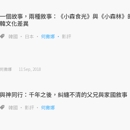
一個故事，兩種敘事：《小森食光》與《小森林》
韓文化差異
韓國
日本
何撒娜
影評
何撒娜
11 Sep, 2018
與神同行：千年之後，糾纏不清的父兄與家國敘事
韓國
影評
何撒娜