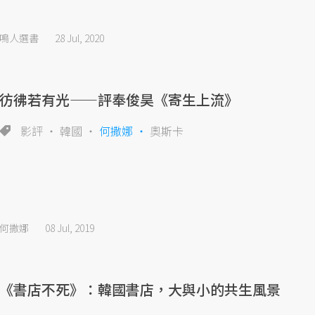
鳴人選書
28 Jul, 2020
彷彿若有光——評奉俊昊《寄生上流》
影評
韓國
何撒娜
奧斯卡
何撒娜
08 Jul, 2019
《書店不死》：韓國書店，大與小的共生風景