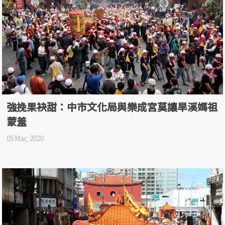
強挽果袂甜：中市文化局與樂成宮莫讓旱溪媽祖
蒙羞
05 Mar, 2020