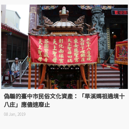
偽騙的臺中市民俗文化資產：「旱溪媽祖遶境十
八庄」應儘速廢止
08 Jan, 2019