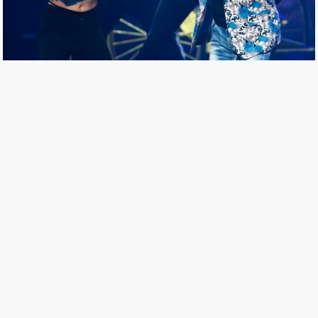
被耽誤的嘻哈歌手：金曲獎上劉福助唱的是臺灣
版嘻哈嗎？
25 Jun, 2018