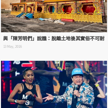
與「陳芳明們」說醮：脫離土地後其實俗不可耐
13 May, 2016