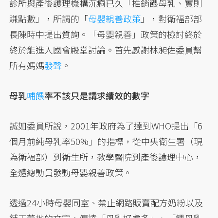
診所與產後護理機構沉痾已久「推銷餵母乳、實則
賺點數」，所謂的「
母嬰親善政策
」，對衛福部部
長陳時中提出質詢。「母嬰親善」政策的檢討終於
終於能進入國會殿堂討論。首先感謝林昶佐委員幫
所有媽媽
發聲
。
母乳
哺餵
率不該只是講求績效的數字
誠如委員所說，2001年政府為了達到WHO提出「6
個月前純母乳率50%」的指標，從中央衛生署（現
為衛福部）到衛生所，教學醫院到產後護理中心，
全體總動員發動母嬰親善政策。
透過24小時母嬰同室、禁止網路販賣配方奶粉以及