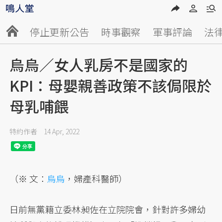
停止更新公告
時事觀察
軍事評論
法
烏烏／女人乳房不是國家的
KPI：母嬰親善政策不該侷限於
母乳哺餵
特約作者
14 Apr, 2022
（※ 文：
烏烏
，婦產科醫師）
日前無黨籍立委林昶佐在立院院會，針對許多婦幼