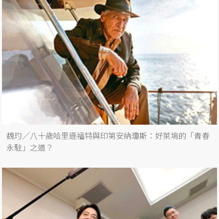
魏玓／八十歲哈里遜福特與印第安納瓊斯：好萊塢的「青春
永駐」之道？