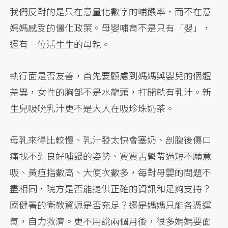
我們反對的是只在意量化數字的哺餵率，而不在意
媽媽感受的僵化政策。母嬰哺育不是只有「嬰」，
還有一位活生生的母親。
執行面是否友善，首先要顧慮到媽媽與嬰兒的個體
差異，女性的胸部不是水龍頭，打開就有乳汁。新
生兒吸吮乳汁更不是大人在吸珍珠奶茶。
母乳來得比較慢、乳汁發太快會塞奶、剖腹後傷口
痛找不到良好哺餵的姿勢、寶寶舌繫帶過短不願意
吸、黃疸指數高、大便次數多，每對母嬰的問題不
盡相同，院方是否能提供正確的資訊和足夠支持？
國健署的衛教資源是否充足？還是媽媽只能各憑運
氣，自力救濟。更不用說兩個月後，很多媽媽要面