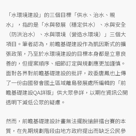
「水環境建設」的三個目標「供水、治水、親
水」，指的是「水與發展（穩定供水）、水與安全
（防洪治水）、水與環境（營造水環境）」三個大
項目。筆者認為，前瞻基礎建設作為凱因斯式的擴
張政策，乃至於水環境建設的目標本身都是立意良
善的，但提案順序、細節訂定與規劃應更加謹慎。
面對各界對前瞻基礎建設的批評，政委唐鳳也上傳
了一份由國發會國土區域離島發展處所編輯的「前
瞻基礎建設QA詳版」供大眾參詳，以期在資訊公開
透明下減低公眾的疑慮。
然而，前瞻基礎建設計畫無法擺脫搶餅擂台賽的本
質，在先期規劃階段由地方政府提出而缺乏公民參