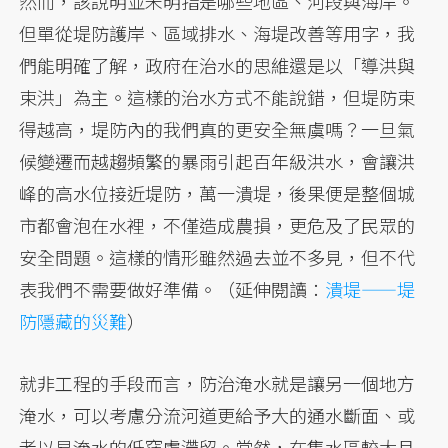
然而，該說明並未明指是哪些地區、河段與海岸。
但單從堤防護岸、區域排水、海堤改善等用字，我
們能明確了解，政府在治水的思維還是以「導洪與
束洪」為主。這樣的治水方式不能說錯，但堤防束
得越高，堤防內的我們真的更安全無虞嗎？一旦氣
候變遷而越趨頻繁的暴雨引起百年級洪水，會讓洪
峰的高水位接近堤防，萬一潰堤，後果便是整個城
市都會泡在水裡，不僅造成農損，更危及了民眾的
安全問題。這樣的情形雖然過去並不多見，但不代
表我們不需要做好準備。（延伸閱讀：
潰堤——堤
防隱藏的災難
）
就非工程的手段而言，防治淹水就是讓另一個地方
淹水，可以考慮分流河道更給予大的通水斷面、或
者以易淹水的低窪處滯留。當然，在集水區較大且