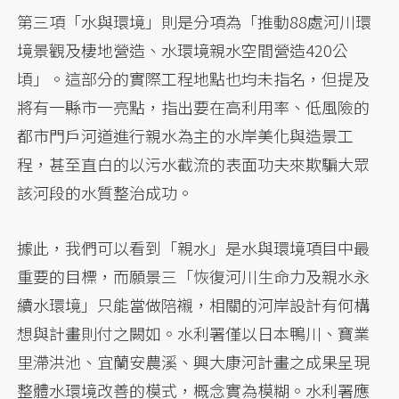
第三項「水與環境」則是分項為「推動88處河川環
境景觀及棲地營造、水環境親水空間營造420公
頃」。這部分的實際工程地點也均未指名，但提及
將有一縣市一亮點，指出要在高利用率、低風險的
都市門戶河道進行親水為主的水岸美化與造景工
程，甚至直白的以污水截流的表面功夫來欺騙大眾
該河段的水質整治成功。
據此，我們可以看到「親水」是水與環境項目中最
重要的目標，而願景三「恢復河川生命力及親水永
續水環境」只能當做陪襯，相關的河岸設計有何構
想與計畫則付之闕如。水利署僅以日本鴨川、寶業
里滯洪池、宜蘭安農溪、興大康河計畫之成果呈現
整體水環境改善的模式，概念實為模糊。水利署應