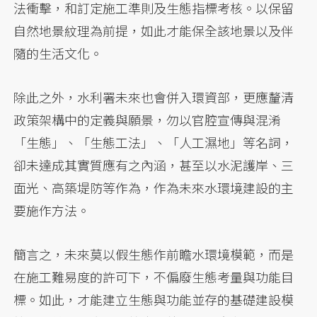
法衝擊，和訂定施工準則及生態指標考核。以保留
自然地景紋理為前提，如此才能保全該地景以及伴
隨的生活文化。
除此之外，水利署未來也會併入環資部，更應釐清
政策架構中的定義與願景，勿以官腔宣傳與混淆
「生態」、「生態工法」、「人工濕地」等名詞，
卻未達成其實質應有之內涵，甚至以水泥護岸、三
面光、高築堤防等作為，作為未來水環境建設的主
要施作方法。
簡言之，未來莫以假生態作前瞻水環境模範，而是
在施工難易度的許可下，不偏廢生態考量與功能目
標。如此，才能建立生態與功能並存的基礎建設模