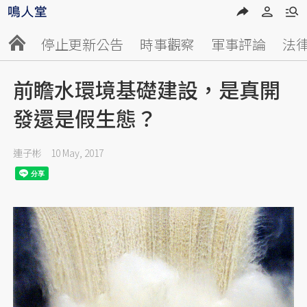
停止更新公告
時事觀察
軍事評論
法
前瞻水環境基礎建設，是真開
發還是假生態？
連子彬
10 May, 2017