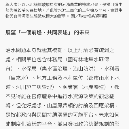
興大康河以水泥護岸破壞原有的河濱農業的邊緣地景、侵擾河道生
態與摧毀螢火蟲棲地。若此等水泥三面化的工程擴及全台，會對生
物與台灣河溪生態造成極大的衝擊。 圖／聯合報系資料照
展望「一個前瞻、共同表述」 的未來
治水問題本身就極其複雜，以上討論必有疏漏之
處。相關單位包含林務局（國有林地集水區保
育）、水保局（集水區治理、治山防洪）、水利署
（自來水）、地方工務及水利單位（都市雨水下水
道、河川施工與管理）、漁業署（水產養殖），都
不見得能在官僚體系中進行水資源政策的觀念翻
轉。但從好處想，由唐鳳帶領的討論及回應架構，
是撐起政府與民間持續溝通的可能平台。未來如何
能制度化這樣的平台、並且發揮政策總體規劃的影