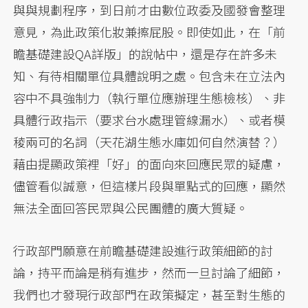
與與規劃程序，到日前才由數位政委及國發會整理
意見，為此政策化妝兼擦屁股。即使如此，在「前
瞻基礎建設QA詳版」的說帖中，還是存在許多未
知、有待相關單位具體說明之處。包含未在立法內
容中不具強制力（執行單位應辦理生態檢核）、非
具體行政指示（要求台水處理管線漏水）、或者模
稜兩可的名詞（天花湖生態水庫如何自然演替？）
藉由提顯政策裡「好」的面向來回應民眾的疑慮，
儘管看似誠意，但這樣片段與單點式的回應，顯然
無法全面回答民眾與公民團體的廣大質疑。
行政部門願意在前瞻基礎建設進行政策細節的討
論，持平而論是稍有進步，然而一旦討論了細節，
我們也才發現行政部門在政策擬定，甚至對生態的