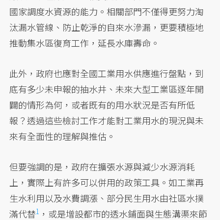
國家調度水資源的能力。相關部門不僅得更努力淘
汰漏水管線、防止乾淨的自來水滲漏，更要積極地
推動集水區復育工作，延長水庫壽命。
此外，政府也應對全國工業用水供應進行盤點，到
底有多少未申報的抽水井、未來大型工業區逐年開
闢的情形為何，或者既有的用水狀況是否有所低
報？透過這些檢討工作才能對工業用水的現況與未
來有全面性的理解與推估。
但要強調的是，政府在擴張水源與減少水源消耗
上，實際上有許多可以併用的政策工具。如工業再
生水利用以及水費調漲、部分民生用水由社區水撲
1
滿代替
，或是增設都市的透水鋪面與生態溝渠來節