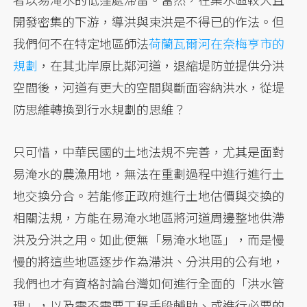
開發密集的下游，導洪與束洪是不得已的作法。但
我們何不在特定地區師法
荷蘭瓦爾河在奈梅亨市的
規劃
，在其北岸原比鄰河道，退縮堤防並提供分洪
空間後，河道有更大的空間與斷面容納洪水，從堤
防思維轉換到行水規劃的思維？
只可惜，中華民國的土地法規不完善，尤其是面對
易淹水的農漁用地，無法在重劃過程中進行進行土
地交換分合。若能修正政府進行土地估價與交換的
相關法規，方能在易淹水地區將河道周邊整地供滯
洪及分洪之用。如此便無「易淹水地區」，而是慢
慢的將這些地區逐步作為滯洪、分洪用的公有地，
我們也才有資格討論台灣如何進行全面的「洪水管
理」，以及需不需要工程手段輔助、或進行必要的