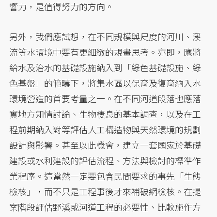
響力，是值得努力的方向。
另外，我們應試想，在不同規模與尺度的河川、溪
流等水環境中要有更細緻的規畫思考。亦即，應將
給水及治水的基礎設施納入到「綠色基礎設施、綠
色基盤」的範疇下，將集水區以保育及復育納入水
環境營造的首要考量之一。在不同河道段落也應落
實地方知情討論、生物棲息的基本調查，以及在工
程前期納入對等評估人工構造物與天然環境的規劃
設計與影響。甚至以此機會，建立一套國家於基礎
建設或水利建設的評估流程、方法與檢討的標準作
業程序。這當然一定要包含民間要求的事先「生態
檢核」，而不只是工程事後才來補破網檢核。在提
案階段評估野溪或河道工程的必要性、比較施作方