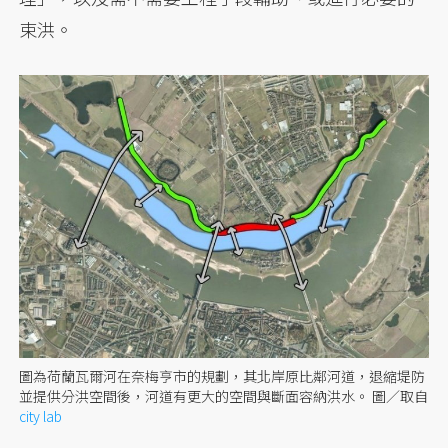
束洪。
圖為荷蘭瓦爾河在奈梅亨市的規劃，其北岸原比鄰河道，退縮堤防
並提供分洪空間後，河道有更大的空間與斷面容納洪水。
圖／取自
city lab