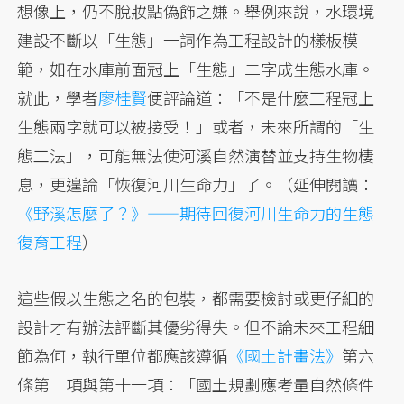
想像上，仍不脫妝點偽飾之嫌。舉例來說，水環境
建設不斷以「生態」一詞作為工程設計的樣板模
範，如在水庫前面冠上「生態」二字成生態水庫。
就此，學者
廖桂賢
便評論道：「不是什麼工程冠上
生態兩字就可以被接受！」或者，未來所謂的「生
態工法」，可能無法使河溪自然演替並支持生物棲
息，更遑論「恢復河川生命力」了。（延伸閱讀：
《野溪怎麼了？》——期待回復河川生命力的生態
復育工程
）
這些假以生態之名的包裝，都需要檢討或更仔細的
設計才有辦法評斷其優劣得失。但不論未來工程細
節為何，執行單位都應該遵循
《國土計畫法》
第六
條第二項與第十一項：「國土規劃應考量自然條件