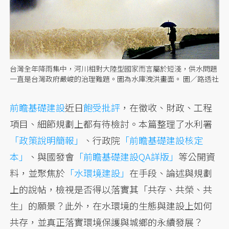
台灣全年降雨集中，河川相對大陸型國家而言屬於短淺，供水問題
一直是台灣政府嚴峻的治理難題。圖為水庫洩洪畫面。 圖／路透社
前瞻基礎建設
近日
飽受批評
，在徵收、財政、工程
項目、細節規劃上都有待檢討。本篇整理了水利署
「政策說明簡報」
、行政院
「前瞻基礎建設核定
本」
、與國發會
「前瞻基礎建設QA詳版」
等公開資
料，並聚焦於
「水環境建設」
在手段、論述與規劃
上的說帖，檢視是否得以落實其「共存、共榮、共
生」的願景？此外，在水環境的生態與建設上如何
共存，並真正落實環境保護與城鄉的永續發展？