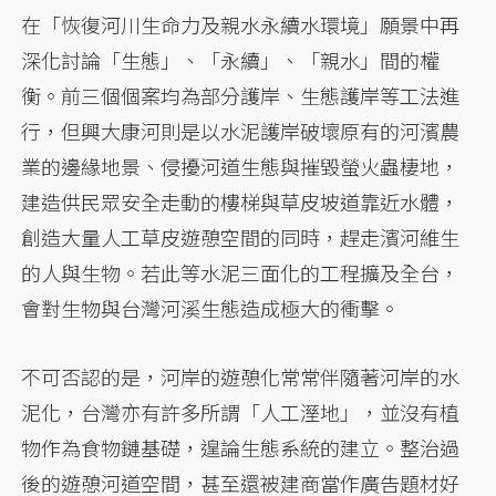
在「恢復河川生命力及親水永續水環境」願景中再
深化討論「生態」、「永續」、「親水」間的權
衡。前三個個案均為部分護岸、生態護岸等工法進
行，但興大康河則是以水泥護岸破壞原有的河濱農
業的邊緣地景、侵擾河道生態與摧毀螢火蟲棲地，
建造供民眾安全走動的樓梯與草皮坡道靠近水體，
創造大量人工草皮遊憩空間的同時，趕走濱河維生
的人與生物。若此等水泥三面化的工程擴及全台，
會對生物與台灣河溪生態造成極大的衝擊。
不可否認的是，河岸的遊憩化常常伴隨著河岸的水
泥化，台灣亦有許多所謂「人工溼地」，並沒有植
物作為食物鏈基礎，遑論生態系統的建立。整治過
後的遊憩河道空間，甚至還被建商當作廣告題材好