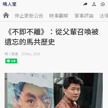
停止更新公告
時事觀察
軍事評論
法
《不即不離》：從父輩召喚被
遺忘的馬共歷史
鳴人選書
15 May, 2018