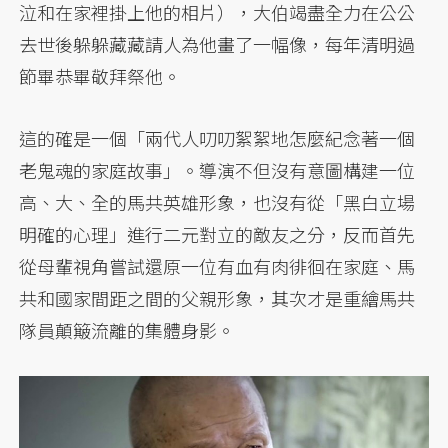
泣和在家裡掛上他的相片），大伯竭盡全力在公公
去世後躲躲藏藏請人為他畫了一幅像，每年清明過
節畢恭畢敬拜祭他。
這的確是一個「兩代人叨叨絮絮地怎麼紀念著一個
老鬼魂的家庭故事」。導演不但沒有意圖構建一位
高、大、全的馬共英雄形象，也沒有從「黑白立場
明確的心理」進行二元對立的敵友之分，反而首先
從母輩視角嘗試還原一位有血有肉徘徊在家庭、馬
共和國家間距之間的父親形象，其次才是重繪馬共
隊員顛簸流離的集體身影。