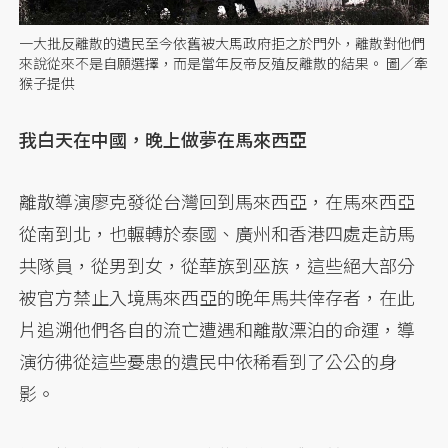
一大批反離散的遺民至今依舊被大馬政府拒之於門外，離散對他們
來說從來不是自願選擇，而是當年反帝反殖反離散的結果。 圖／牽
猴子提供
我白天在中國，晚上做夢在馬來西亞
離散導演廖克發從台灣回到馬來西亞，在馬來西亞
從南到北，也輾轉於泰國、廣州和香港四處走訪馬
共隊員，從男到女，從華族到巫族，這些絕大部分
被官方禁止入境馬來西亞的晚年馬共倖存者，在此
片追溯他們各自的流亡遭遇和離散漂泊的命運，導
演彷彿從這些憂患的遺民中依稀看到了公公的身
影。