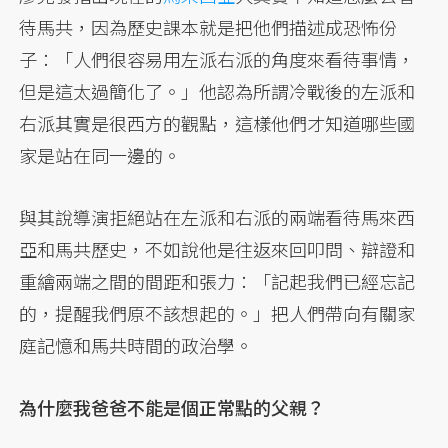
待馬共，因為歷史課本就是把他們描述成恐怖份
子：「人們很容易用左派右派的角度來看待事情，
但是這太過簡化了。」他認為所謂冷戰後的左派和
右派其實是很西方的觀點，這樣他們才知道哪些國
家是站在同一邊的。
與其說導演拒絕站在左派和右派的兩端看待馬來西
亞和馬共歷史，不如說他是往返來回叩問、辯證和
重繪兩端之間的間距和張力：「記起我們已經忘記
的，提醒我們原不該想起的。」把人們帶向有關家
庭記憶和馬共時間的政治學。
為什麼我爸爸不能是個正常點的父親？