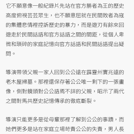
它不願意像一般紀錄片先站在官方勝者為王的歷史
高度俯視芸芸眾生，也不願意屈就在民間敗者為寇
的集體悲情裡控訴歷史的暴力，而是遊刃有餘來回
遊走於民間話語和官方話語之間的間距，從個人卑
微和瑣碎的家庭記憶向官方話語和民間話語提出疑
問。
導演帶領父親一家人回到公公遠在霹靂州實兆遠的
老木屋掃墓。那裡還保存著公公唯一剩下的一張畫
像，側對鏡頭對公公語焉不詳的父親，昭示了兩代
之間對馬共歷史記憶傳承的徹底斷裂。
導演只能更多是從母輩那裡了解到公公的事蹟，而
她們更多是站在家庭立場苛責公公的失責，男人長