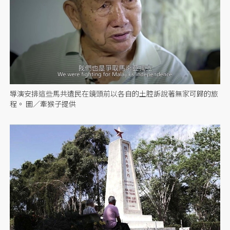
導演安排這些馬共遺民在鏡頭前以各自的土腔訴說著無家可歸的旅
程。 圖／牽猴子提供