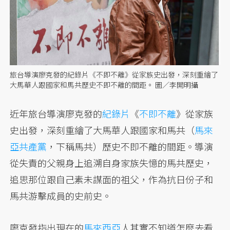
旅台導演廖克發的紀錄片《不即不離》從家族史出發，深刻重繪了
大馬華人跟國家和馬共歷史不即不離的間距。 圖／李開明攝
近年旅台導演廖克發的
紀錄片
《
不即不離
》從家族
史出發，深刻重繪了大馬華人跟國家和馬共（
馬來
亞共產黨
，下稱馬共）歷史不即不離的間距。導演
從失責的父親身上追溯自身家族失憶的馬共歷史，
追思那位跟自己素未謀面的祖父，作為抗日份子和
馬共游擊成員的史前史。
廖克發指出現在的
馬來西亞
人其實不知道怎麼去看