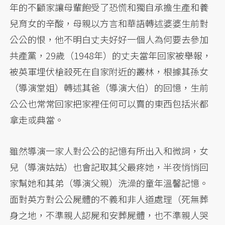
年的不顧家讓母輩飽受了恐慌和獨自承擔生產和養
兒育女的辛酸，母親以方言和華語轉述婆婆生前對
公公的恨，他不明白丈夫好好一個人為何要去參加
共產黨，29歲（1948年）的丈夫當年回家被舉報，
被英軍埋伏槍殺死在自家附近的叢林，根據其孫女
（導演堂姐）轉述其爸（導演大伯）的回憶，生前
公公也常常回家把家裡任何可以賣的東西包括米都
拿走或典當。
雖然導演一家人對公公的記憶有所出入和微詞，女
兒（導演姑姑）也會記取其父最疼她，半夜悄悄回
家幫她和其弟（導演父親）洗澡的童年溫馨記憶。
面對英方對公公屍體的不義和非人道處理（死無葬
身之地，不準親人認屍和安葬屍體，也不準親人哭