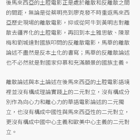
後馬來西亞的土腔電影正是處於離散和反離散之間
的間距，無論是從蔡明亮到廖克發不時重返馬來西
亞歷史現場的離散電影，抑或從阿牛到黃明志對離
散去疆界化的土腔電影，再回到本土雅思敏、陳翠
梅和劉城達對國族叩問的反離散電影，馬華的離散
論述不盡然是反本土化的書寫；馬華的反離散論述
也不必然就是對國家仰慕和充滿願景的國族主義。
離散論述與本土論述在後馬來西亞的土腔電影語境
裡並沒有構成理論實踐上的二元對立，沒有構成分
別作為向心力和離心力的華語電影論述的二元獨
立，也沒有構成中國性與馬來西亞性的二元對立，
更沒有構成中國中心主義和歐美中心主義的二元對
立。