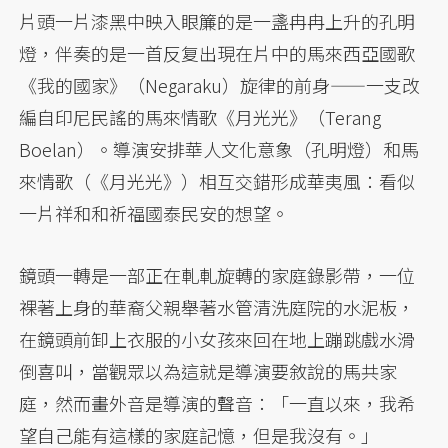
片頭一片漆黑中映入眼簾的是一盞冉冉上升的孔明
燈，伴奏的是一首反复出現在片中的馬來西亞國歌
《我的國家》（Negaraku）旋律的前身——一支改
編自印尼民謠的馬來情歌《月光光》（Terang
Boelan）。導演安排華人文化意象（孔明燈）和馬
來情歌（《月光光》）相互交錯形成華夷風：看似
一片祥和和祈福國泰民安的想望。
鏡頭一轉是一部正在軋軋旋轉的家庭錄影帶，一位
裸著上身的華裔父親舉著水管清洗庭院的水泥板，
在鏡頭前卸上衣服的小女孩來回在地上蹦跳戲水滑
倒喜叫，當觀眾以為這就是導演要敘說的馬共家
庭，然而畫外音是導演的聲音：「一直以來，我希
望自己能有這樣的家庭記憶，但是我沒有。」