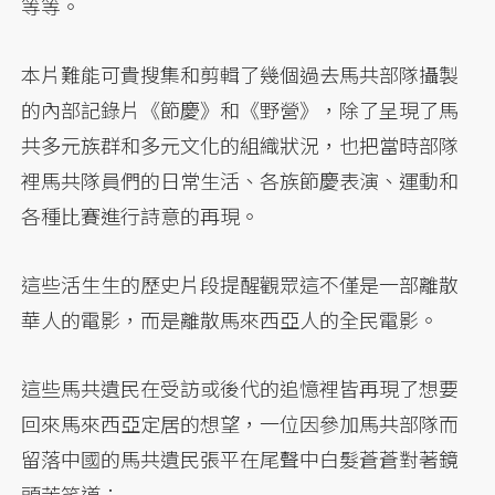
等等。
本片難能可貴搜集和剪輯了幾個過去馬共部隊攝製
的內部記錄片《節慶》和《野營》，除了呈現了馬
共多元族群和多元文化的組織狀況，也把當時部隊
裡馬共隊員們的日常生活、各族節慶表演、運動和
各種比賽進行詩意的再現。
這些活生生的歷史片段提醒觀眾這不僅是一部離散
華人的電影，而是離散馬來西亞人的全民電影。
這些馬共遺民在受訪或後代的追憶裡皆再現了想要
回來馬來西亞定居的想望，一位因參加馬共部隊而
留落中國的馬共遺民張平在尾聲中白髮蒼蒼對著鏡
頭苦笑道：