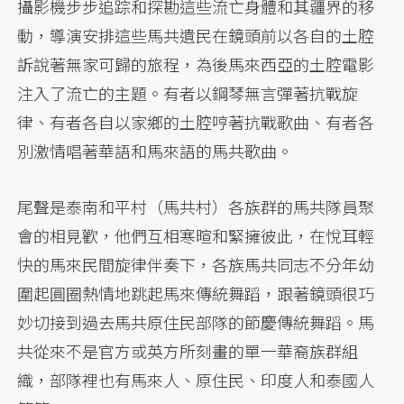
攝影機步步追踪和探勘這些流亡身體和其疆界的移
動，導演安排這些馬共遺民在鏡頭前以各自的土腔
訴說著無家可歸的旅程，為後馬來西亞的土腔電影
注入了流亡的主題。有者以鋼琴無言彈著抗戰旋
律、有者各自以家鄉的土腔哼著抗戰歌曲、有者各
別激情唱著華語和馬來語的馬共歌曲。
尾聲是泰南和平村（馬共村）各族群的馬共隊員聚
會的相見歡，他們互相寒暄和緊擁彼此，在悅耳輕
快的馬來民間旋律伴奏下，各族馬共同志不分年幼
圍起圓圈熱情地跳起馬來傳統舞蹈，跟著鏡頭很巧
妙切接到過去馬共原住民部隊的節慶傳統舞蹈。馬
共從來不是官方或英方所刻畫的單一華裔族群組
織，部隊裡也有馬來人、原住民、印度人和泰國人