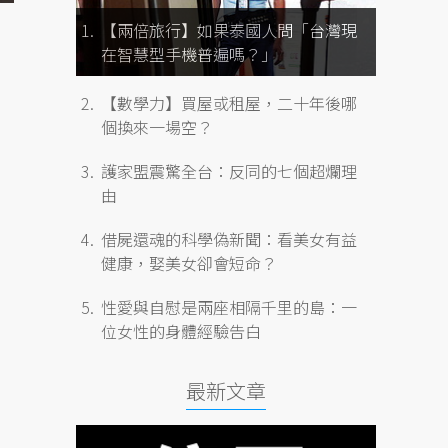
【兩倍旅行】如果泰國人問「台灣現
在智慧型手機普遍嗎？」
【數學力】買屋或租屋，二十年後哪
個換來一場空？
護家盟震驚全台：反同的七個超爛理
由
借屍還魂的科學偽新聞：看美女有益
健康，娶美女卻會短命？
性愛與自慰是兩座相隔千里的島：一
位女性的身體經驗告白
最新文章