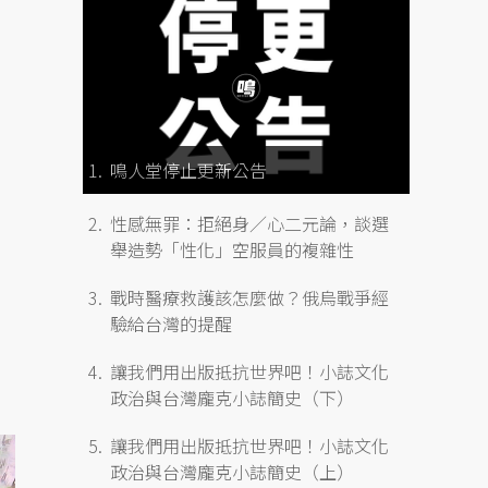
鳴人堂停止更新公告
性感無罪：拒絕身／心二元論，談選
舉造勢「性化」空服員的複雜性
戰時醫療救護該怎麼做？俄烏戰爭經
驗給台灣的提醒
讓我們用出版抵抗世界吧！小誌文化
政治與台灣龐克小誌簡史（下）
讓我們用出版抵抗世界吧！小誌文化
政治與台灣龐克小誌簡史（上）