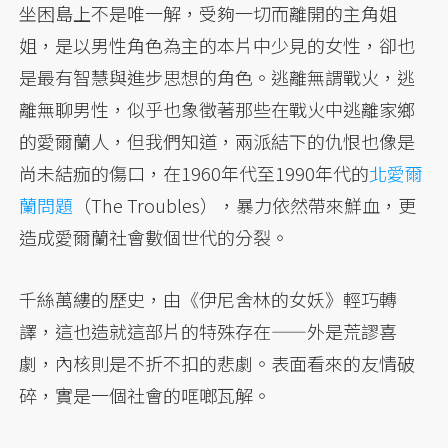
坐困島上不是唯一解，受夠一切而離開的主角姐
姐，是以男性角色為主的本片中少見的女性，卻也
是最有智慧與進步思想的角色。逃離無謂戰火，逃
離無聊男性，似乎也象徵著那些在戰火中逃離家鄉
的愛爾蘭人，但我們知道，兩派結下的仇恨也像是
尚未結痂的傷口，在1960年代至1990年代的
北愛爾
蘭問題
（The Troubles），暴力依然帶來鮮血，更
造成愛爾蘭社會數個世代的分裂。
千絲萬縷的歷史，由《伊尼舍林的女妖》輕巧轉
譯，這也造就這部片的特殊存在——外是荒謬喜
劇，內核則是不折不扣的悲劇。表面看來的友情破
碎，實是一個社會的哐啷瓦解。