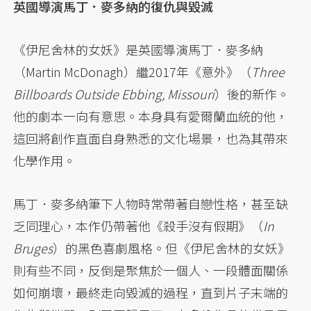
英國導演馬丁．麥多納的復仇與毀滅
《伊尼舍林的女妖》是英國導演馬丁．麥多納
（Martin McDonagh）繼2017年《意外》（
Three
Billboards Outside Ebbing, Missouri
）後的新作。
他的劇本一向有意思。本身具有愛爾蘭血統的他，
這回將創作直面自身熟悉的文化場景，也為其帶來
化學作用。
馬丁．麥多納筆下人物時常帶著自戀性格，甚至缺
乏同理心，本作仍帶著他《殺手沒有假期》（
In
Bruges
）的黑色喜劇風格。但《伊尼舍林的女妖》
則有些不同，反倒是聚焦於一個人、一段體面關係
如何崩壞，最終走向毀滅的過程，直到片子末端的