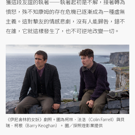
獲這段友誼的執著——執著起初是不解，接著轉為
憤怒，殊不知康姆的存在危機已逐漸成為一種虛無
主義。這對摯友的情感悲劇，沒有人能歸咎，錯不
在誰，它就這樣發生了，也不可逆地改變一切。
《伊尼舍林的女妖》劇照。圖為柯林．法洛（Colin Farrell）與貝
瑞．柯根（Barry Keoghan）。 圖／探照燈影業提供