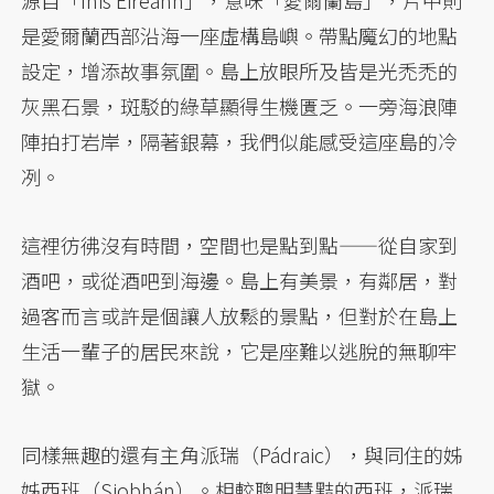
源自「Inis Éireann」，意味「愛爾蘭島」，片中則
是愛爾蘭西部沿海一座虛構島嶼。帶點魔幻的地點
設定，增添故事氛圍。島上放眼所及皆是光禿禿的
灰黑石景，斑駁的綠草顯得生機匱乏。一旁海浪陣
陣拍打岩岸，隔著銀幕，我們似能感受這座島的冷
冽。
這裡彷彿沒有時間，空間也是點到點——從自家到
酒吧，或從酒吧到海邊。島上有美景，有鄰居，對
過客而言或許是個讓人放鬆的景點，但對於在島上
生活一輩子的居民來說，它是座難以逃脫的無聊牢
獄。
同樣無趣的還有主角派瑞（Pádraic），與同住的姊
姊西班（Siobhán）。相較聰明慧黠的西班，派瑞