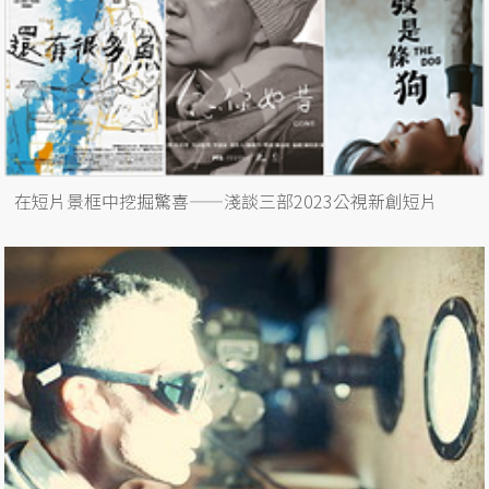
在短片景框中挖掘驚喜——淺談三部2023公視新創短片