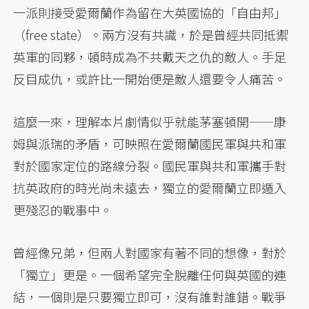
一派則接受愛爾蘭作為留在大英國協的「自由邦」
（free state）。兩方沒有共識，於是曾經共同抵禦
英軍的同夥，頓時成為不共戴天之仇的敵人。手足
反目成仇，或許比一開始便是敵人還要令人痛苦。
這麼一來，理解本片劇情似乎就能茅塞頓開——康
姆與派瑞的矛盾，可映照在愛爾蘭國民軍與共和軍
對於國家定位的路線分裂。國民軍與共和軍攜手對
抗英政府的時光尚未遠去，獨立的愛爾蘭立即遁入
更殘忍的戰事中。
曾經像兄弟，但兩人對國家有著不同的想像，對於
「獨立」更是。一個希望完全脫離任何與英國的連
結，一個則是只要獨立即可，沒有誰對誰錯。戰爭