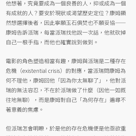
他想著，究竟要成為一個良善的人，抑或成為一個
有成就的人？要安於現狀或渴望歷史定位？康姆顯
然想選擇後者，因此寧願玉石俱焚也不願妥協——
康姆告訴派瑞，每當派瑞找他說一次話，他就砍掉
自己一根手指，而他也確實說到做到。
電影的角色塑造相當有趣，康姆與派瑞是二種存在
危機（existential crisis）的對應，當派瑞問康姆為
何不理他，康姆回他「因為你太無聊了」，他對派
瑞的無法容忍，不在於派瑞做了什麼（因他一如既
往地無聊），而是康姆對自己「為何存在」遍尋不
著意義的焦慮。
但派瑞怎會明瞭，於是他的存在危機便是他亟欲重