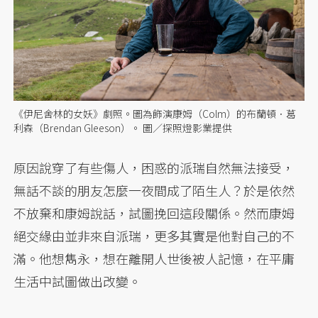
《伊尼舍林的女妖》劇照。圖為飾演康姆（Colm）的布蘭頓．葛
利森（Brendan Gleeson）。 圖／探照燈影業提供
原因說穿了有些傷人，困惑的派瑞自然無法接受，
無話不談的朋友怎麼一夜間成了陌生人？於是依然
不放棄和康姆說話，試圖挽回這段關係。然而康姆
絕交緣由並非來自派瑞，更多其實是他對自己的不
滿。他想雋永，想在離開人世後被人記憶，在平庸
生活中試圖做出改變。