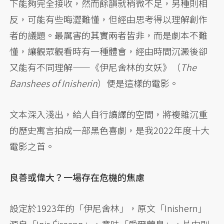
下能夠完全接收，然而餘韻就稍微不足，另種則相
反，可能有些晦澀難懂，但經由思考得以理解創作
者的議題。最厲害的其實兩者皆非，而是劇本不難
懂，讓觀眾觀看時有一種體會，經由時間沉澱後卻
又能有不同理解——《伊尼舍林的女妖》（
The
Banshees of Inisherin
）便是這樣的電影。
文本深入淺出，給人自行讀譯的空間，將複雜沉重
的歷史寓言拍成一部黑色喜劇，是我2022年度十大
電影之首。
良善或偉大？一場存在危機的焦慮
設定於1923年的「伊尼舍林」，原文「Inishern」