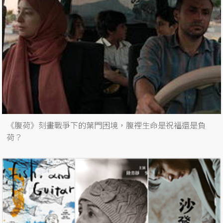
《腹荷》刻畫戰爭下的葉門困境，腹裡生命是祝福還是負
荷？