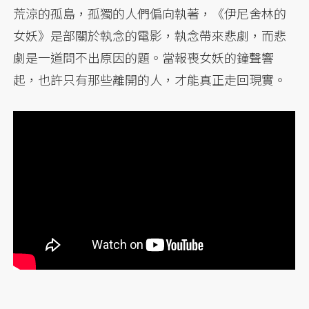
荒涼的孤島，孤獨的人們偏向執著，《伊尼舍林的
女妖》是部關於執念的電影，執念帶來悲劇，而悲
劇是一道問不出原因的題。當報喪女妖的鐘聲響
起，也許只有那些離開的人，才能真正走回現實。