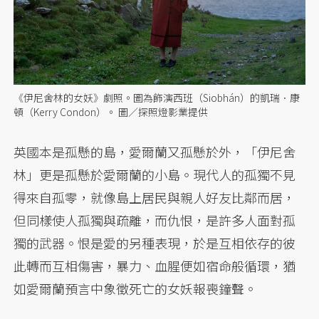
《伊尼舍林的女妖》劇照。圖為飾演西班（Siobhán）的凱瑞．康
頓（Kerry Condon）。 圖／探照燈影業提供
英國本是孤懸的島，愛爾蘭又孤懸於外，「伊尼舍
林」更是孤懸於愛爾蘭的小島。現代人的孤獨不見
得來自孤零，就像島上居民與親人好友比鄰而居，
但同樣使人孤獨與疏離，而仇恨，是許多人面對孤
獨的武器。恨是愛的另種表現，於是互相依存的彼
此轉而互相傷害，暴力、血腥便如宿命般循環，猶
如愛爾蘭預言中象徵死亡的女妖報喪鐘聲。