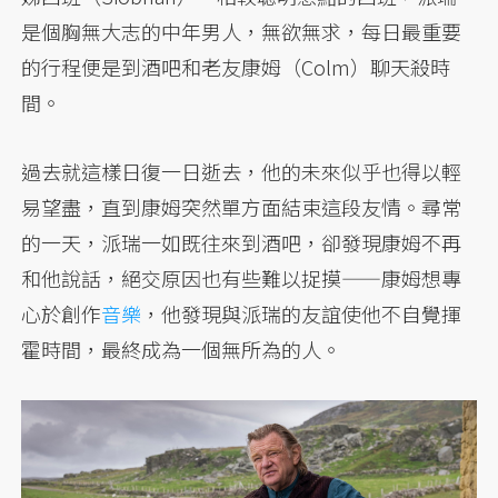
是個胸無大志的中年男人，無欲無求，每日最重要
的行程便是到酒吧和老友康姆（Colm）聊天殺時
間。
過去就這樣日復一日逝去，他的未來似乎也得以輕
易望盡，直到康姆突然單方面結束這段友情。尋常
的一天，派瑞一如既往來到酒吧，卻發現康姆不再
和他說話，絕交原因也有些難以捉摸——康姆想專
心於創作
音樂
，他發現與派瑞的友誼使他不自覺揮
霍時間，最終成為一個無所為的人。