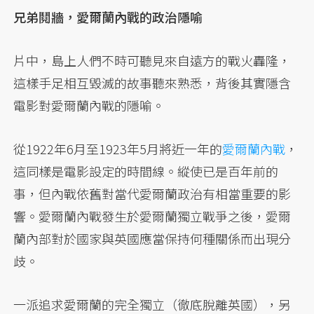
兄弟鬩牆，愛爾蘭內戰的政治隱喻
片中，島上人們不時可聽見來自遠方的戰火轟隆，
這樣手足相互毀滅的故事聽來熟悉，背後其實隱含
電影對愛爾蘭內戰的隱喻。
從1922年6月至1923年5月將近一年的
愛爾蘭內戰
，
這同樣是電影設定的時間線。縱使已是百年前的
事，但內戰依舊對當代愛爾蘭政治有相當重要的影
響。愛爾蘭內戰發生於愛爾蘭獨立戰爭之後，愛爾
蘭內部對於國家與英國應當保持何種關係而出現分
歧。
一派追求愛爾蘭的完全獨立（徹底脫離英國），另