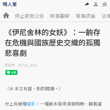
停止更新公告
時事觀察
軍事評論
法
《伊尼舍林的女妖》：一齣存
在危機與國族歷史交織的孤獨
悲喜劇
彭紹宇
06 Feb, 2023
（※ 本文有雷，斟酌閱讀。）
世上有幾種
電影
，一種劇本寫得清楚明瞭，觀看當