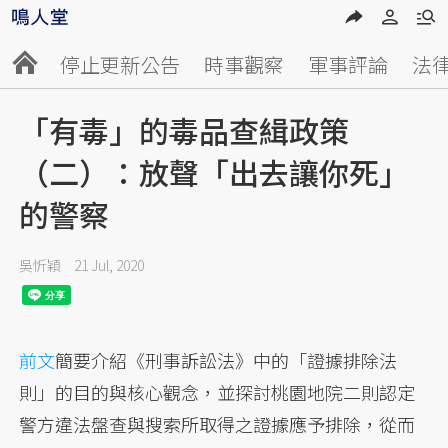
停止更新公告
時事觀察
軍事評論
法
「有毒」的毒品查緝政策
（二）：放聲「出去讓你死」
的警察
吳忻穎
21 Jul, 2020
前文
簡要介紹《刑事訴訟法》中的「證據排除法
則」的目的與核心觀念，並探討桃園地院二則認定
警方違法盤查與搜索所取得之證據應予排除，從而