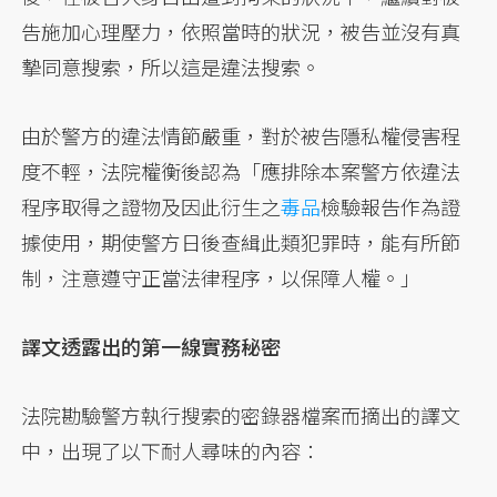
告施加心理壓力，依照當時的狀況，被告並沒有真
摯同意搜索，所以這是違法搜索。
由於警方的違法情節嚴重，對於被告隱私權侵害程
度不輕，法院權衡後認為「應排除本案警方依違法
程序取得之證物及因此衍生之
毒品
檢驗報告作為證
據使用，期使警方日後查緝此類犯罪時，能有所節
制，注意遵守正當法律程序，以保障人權。」
譯文透露出的第一線實務秘密
法院勘驗警方執行搜索的密錄器檔案而摘出的譯文
中，出現了以下耐人尋味的內容：