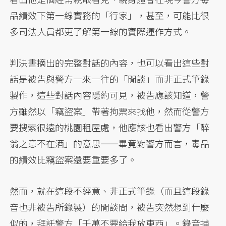
品績效下第一線實務的「行家」，甚至，可能比很
多司法人員都更了解第一線的實際運作方式。
判決書摘出的完整對話的內容，也可以看出這些對
話是被告與警方一來一往的「閒談」而非正式筆錄
製作，這些對話內容隱約可見，被告應該知道，警
方雖然以「竊盜案」帶著拘票來找他，然而從警方
要搜索很遠的桃園租屋處，他應該也看出警方「醉
翁之意不在酒」的意思——畢竟對警方而言，毒品
的績效比竊盜案還要重要多了。
然而，就在這段不經意、非正式筆錄（而且這段錄
音也非被告所錄製）的閒談間，被告突然想到什麼
似的，拜託警方「千萬不要給我放東西」。錄音捕