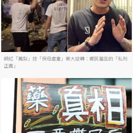
網紅「鳳梨」控「保母虐童」案大逆轉：鄉民獵巫的「私刑
正義」