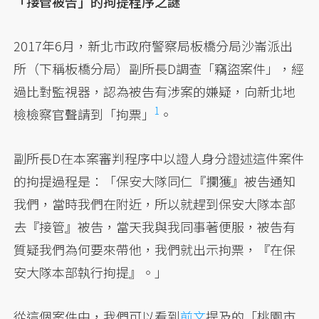
「接管被告」的拘提程序之謎
2017年6月，新北市政府警察局板橋分局沙崙派出
所（下稱板橋分局）副所長D調查「竊盜案件」，經
過比對監視器，認為被告有涉案的嫌疑，向新北地
1
檢檢察官聲請到「拘票」
。
副所長D在本案審判程序中以證人身分證述這件案件
的拘提過程是：「保安大隊同仁『攔獲』被告通知
我們，當時我們在附近，所以就趕到保安大隊本部
去『接管』被告，當天我與我同事著便服，被告有
質疑我們為何要來帶他，我們就出示拘票，『在保
安大隊本部執行拘提』。」
從這個案件中，我們可以看到
前文
提及的「桃園市