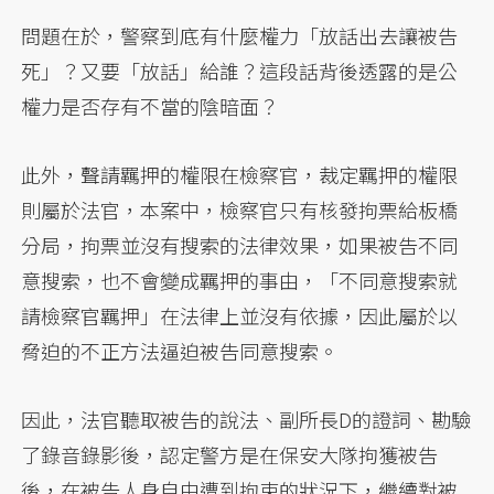
問題在於，警察到底有什麼權力「放話出去讓被告
死」？又要「放話」給誰？這段話背後透露的是公
權力是否存有不當的陰暗面？
此外，聲請羈押的權限在檢察官，裁定羈押的權限
則屬於法官，本案中，檢察官只有核發拘票給板橋
分局，拘票並沒有搜索的法律效果，如果被告不同
意搜索，也不會變成羈押的事由，「不同意搜索就
請檢察官羈押」在法律上並沒有依據，因此屬於以
脅迫的不正方法逼迫被告同意搜索。
因此，法官聽取被告的說法、副所長D的證詞、勘驗
了錄音錄影後，認定警方是在保安大隊拘獲被告
後，在被告人身自由遭到拘束的狀況下，繼續對被