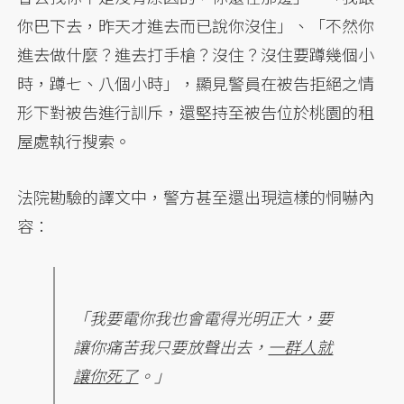
你巴下去，昨天才進去而已說你沒住」、「不然你
進去做什麼？進去打手槍？沒住？沒住要蹲幾個小
時，蹲七、八個小時」，顯見警員在被告拒絕之情
形下對被告進行訓斥，還堅持至被告位於桃園的租
屋處執行搜索。
法院勘驗的譯文中，警方甚至還出現這樣的恫嚇內
容：
「我要電你我也會電得光明正大，要
讓你痛苦我只要放聲出去，
一群人就
讓你死了
。」