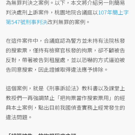
為無罪判決之案例。以下，本文將介紹另一則簡易
判決處刑上訴案件，桃園地院合議庭以
107年簡上字
第547號刑事判決
改判無罪的案例。
在這件案件中，合議庭認為警方並未持有法院核發
的搜索票，僅持有檢察官核發的拘票，卻不顧被告
反對，帶著被告到租屋處，並以恐嚇的方式逼迫被
告同意搜索，因此證據取得違法應予排除。
這個案例，就是《刑事訴訟法》教科書以及課堂上
教授們一再強調禁止「把拘票當作搜索票用」的經
典本土案例，點出目前我國偵查實務上經常發生的
違法問題。