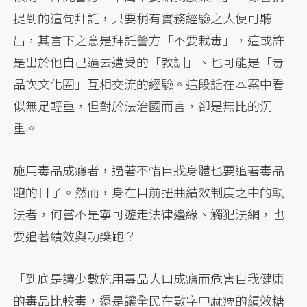
捉到的這句拜託，只要稍有實務經驗之人便可聽
出，其言下之意是拜託警方「不要栽毒」，這或許
是出於他自己過去遭受的「教訓」、也可能是「毒
品次文化圈」互相交流的經驗。這段話在本案中看
似無足輕重，但對於法治國而言，卻是無比的沉
重。
施用毒品成癮者，過著不惜自戕身體也要追著毒品
跑的日子。然而，身在目前扭曲績效制度之中的執
法者，何嘗不是寧可遊走法律邊緣、觸犯法網，也
要追著績效與功獎跑？
「到底是讓少數施用毒品人口成癮而危害自我健康
的毒品比較毒，還是讓全民在數字中麻痺的績效糖