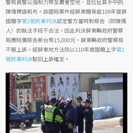
警局員警以強制力帶至農會空地、並拉扯其手中的
陳情標語帆布。該國賠案件經屏東簡易庭109年度屏
國簡字
第2號民事判決
認定警方當時對原告（即陳情
人）的執法手段不合法，因此判決屏東縣政府警察
局應賠償原告新台幣15,000元，屏東縣政府警察局
不服上訴，經屏東地方法院以110年度國簡上字
第2
號民事判決
駁回上訴確定。