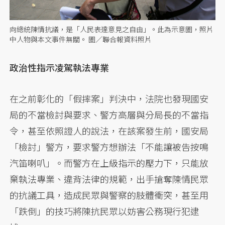
向總統陳情抗議，是「人民表達意見之自由」。此為示意圖，照片
中人物與本文事件無關。 圖／聯合報資料照片
政治性指示凌駕執法專業
在之前彰化的「假摔案」判決中，法院也發現國安
局的不當檢討與要求、警方高層與分局長的不當指
令，甚至依照證人的說法，在該案發生前，國安局
「檢討」警方，要求警方想辦法「不能讓被告按鳴
汽笛喇叭」。而警方在上級指示的壓力下，只能放
棄執法專業、違背法律的規範，出手搶奪陳情民眾
的抗議工具，造成民眾與警察的肢體衝突，甚至用
「跌倒」的技巧將陳抗民眾以妨害公務現行犯逮