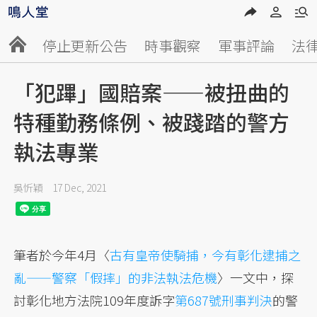
停止更新公告
時事觀察
軍事評論
法
「犯蹕」國賠案——被扭曲的
特種勤務條例、被踐踏的警方
執法專業
吳忻穎
17 Dec, 2021
筆者於今年4月〈
古有皇帝使騎捕，今有彰化逮捕之
亂——警察「假摔」的非法執法危機
〉一文中，探
討彰化地方法院109年度訴字
第687號刑事判決
的警