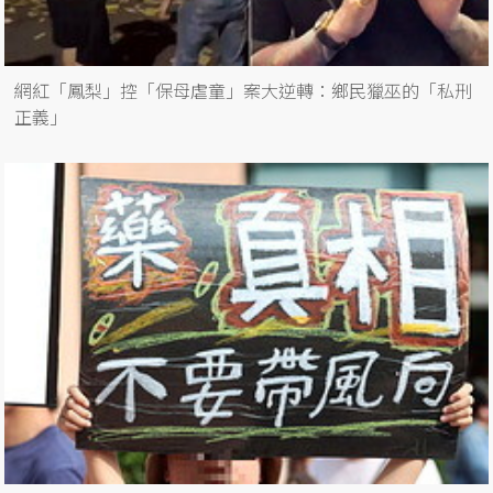
網紅「鳳梨」控「保母虐童」案大逆轉：鄉民獵巫的「私刑
正義」