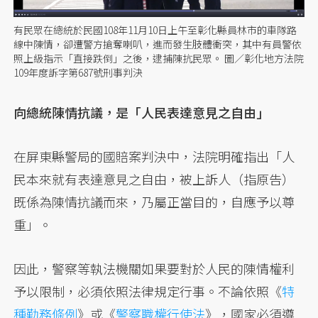
有民眾在總統於民國108年11月10日上午至彰化縣員林市的車隊路
線中陳情，卻遭警方搶奪喇叭，進而發生肢體衝突，其中有員警依
照上級指示「直接跌倒」之後，逮捕陳抗民眾。 圖／彰化地方法院
109年度訴字第687號刑事判決
向總統陳情抗議，是「人民表達意見之自由」
在屏東縣警局的國賠案判決中，法院明確指出「人
民本來就有表達意見之自由，被上訴人（指原告）
既係為陳情抗議而來，乃屬正當目的，自應予以尊
重」。
因此，警察等執法機關如果要對於人民的陳情權利
予以限制，必須依照法律規定行事。不論依照《
特
種勤務條例
》或《
警察職權行使法
》，國家必須遵