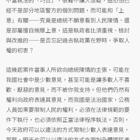
不當執法的「巧合」，很難不讓人懷疑，這恐怕已
經不是部分地區警方的個別問題，而可能和「上
意」有關——究竟是總統不願意看到人民陳情、還
是部屬擅自揣摩上意，這是執政者比須重視、檢討
與改進的——是否忘記過去執政黨在野時，爭取人
權的初衷？
這幾起案件當事人所欲向總統陳情的主張，可能在
我國社會中是少數意見，甚至可能是讓多數人不喜
歡、厭惡的意見，而不被你我支持。但他們仍然有
權利向政府表達其意見，而我國是法治國家，公務
人員如果要限制人民的權利，必須在法律規範的要
件下執行，也必須依照正當法律程序執法。否則，
今天政府可以以違法的方式限制少數人表達意見，
那麼，明天也可以以違法的方式來限制全體國民表