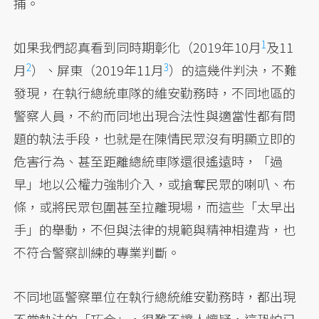
捕。
1
如果我們認真看到同時期彰化（
2019年10月
及
11
2
3
月
）、屏東（
2019年11月
）的這幾件判決，不難
發現，在執行總統車隊的維安勤務時，不同地區的
警察人員，不約而同地出現合法性與適當性都有問
題的執法手段，也就是在陳情民眾沒有明顯立即的
危害行為、甚至距離總統車隊還很遙遠時，「過
早」地以公權力強制介入，或搶奪民眾的喇叭、布
條，或將民眾包圍甚至拉離現場，而這些「太早出
手」的舉動，不但與法律的規範與精神相違背，也
不符合警察訓練的專業判斷。
不同地區警察單位在執行總統維安勤務時，都出現