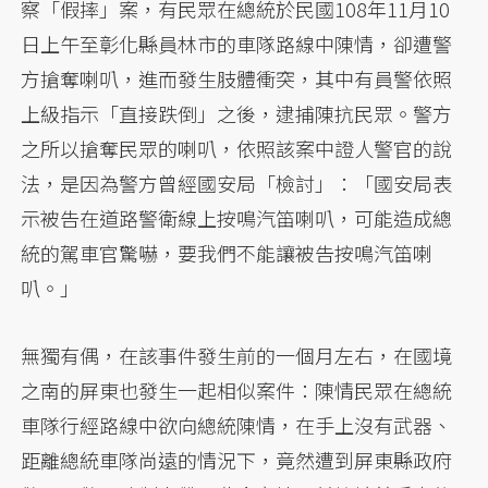
察「假摔」案，有民眾在總統於民國108年11月10
日上午至彰化縣員林市的車隊路線中陳情，卻遭警
方搶奪喇叭，進而發生肢體衝突，其中有員警依照
上級指示「直接跌倒」之後，逮捕陳抗民眾。警方
之所以搶奪民眾的喇叭，依照該案中證人警官的說
法，是因為警方曾經國安局「檢討」：「國安局表
示被告在道路警衛線上按鳴汽笛喇叭，可能造成總
統的駕車官驚嚇，要我們不能讓被告按鳴汽笛喇
叭。」
無獨有偶，在該事件發生前的一個月左右，在國境
之南的屏東也發生一起相似案件：陳情民眾在總統
車隊行經路線中欲向總統陳情，在手上沒有武器、
距離總統車隊尚遠的情況下，竟然遭到屏東縣政府