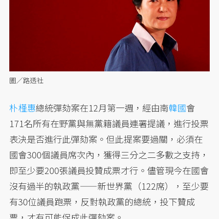
圖／路透社
朴槿惠
總統彈劾案在12月第一週，經由南
韓國
會
171名所有在野黨與無黨籍議員連署提議，進行投票
表決是否進行此彈劾案。但此提案要過關，必須在
國會300個議員席次內，獲得三分之二多數之支持，
即至少要200張議員投贊成票才行。儘管現今在國會
沒有過半的執政黨——新世界黨（122席），至少要
有30位議員跑票，反對執政黨的總統，投下贊成
票，才有可能促成此彈劾案。