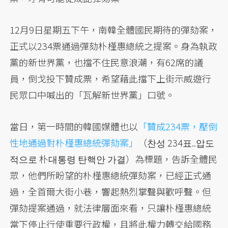
12月9日星期五下午，南韓全體國民期待的彈劾案，
正式以234票通過彈劾朴槿惠總統之提案。身為執政
黨的新世界黨，也擋不住民意浪潮，有62席的議
員，倒戈投下贊成票，希望藉此擋下上街示威遊行
民眾口中喊出的「瓦解新世界黨」口號。
當日，第一時間的韓國媒體也以
「贊成234票，壓倒
性地通過對朴槿惠總統彈劾案」
（찬성 234표..압도
적으로 朴대통령 탄핵안 가결）為標題，告訴全體民
眾，他們所盼望的朴槿惠總統彈劾案，已經正式通
過，全首爾大街小巷，響起熱烈掌聲與歡呼聲。但
彈劾提案通過，就法律層面來看，只讓朴槿惠總統
當下停止行使重要行政權，且將此權力轉交給國務