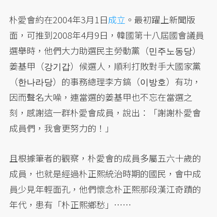
朴愛會約在2004年3月1日
成立
。最初躍上新聞版
面，可推到2008年4月9日，韓國第十八屆國會議員
選舉時，他們大力助選民主勞動黨（민주노동당）
姜基甲（강기갑）候選人，順利打敗對手大國家黨
（한나라당）的事務總理李方鎬（이방호）有功，
因而聲名大噪，連當選的姜基甲也不忘在當選之
刻，感謝這一群朴愛會成員，說出：「謝謝朴愛會
成員們，我會更努力的！」
且根據筆者的觀察，朴愛會的成員多屬五六十歲的
成員，也就是經過朴正熙統治時期的國民，會中成
員少見年輕面孔，他們懷念朴正熙那段漢江奇蹟的
年代，患有「朴正熙鄉愁」……