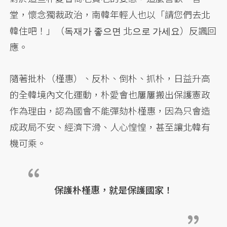
堂，懷念獨裁政治，南韓年輕人也以「請您們去北
韓住吧！」（독재가 좋으면 北으로 가세요）反諷回
應。
隨著批朴（槿惠）、反朴、倒朴、抓朴，日益升高
的全韓境內文化運動，朴愛會也屢屢搬出保護憲政
作為理由，認為國會不能彈劾朴槿惠，因為只會造
成政局不安、經濟下滑、人心惶惶，甚至讓北韓有
機可乘。
保護朴槿惠，就是保護國家！