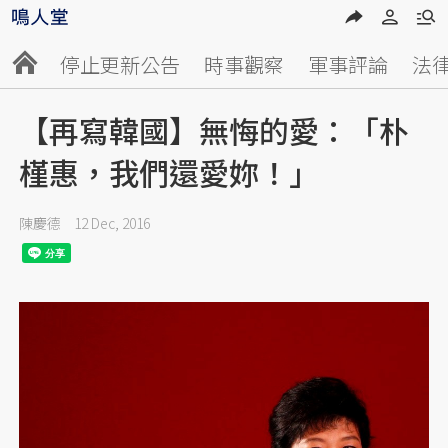
停止更新公告
時事觀察
軍事評論
法
【再寫韓國】無悔的愛：「朴
槿惠，我們還愛妳！」
陳慶德
12 Dec, 2016