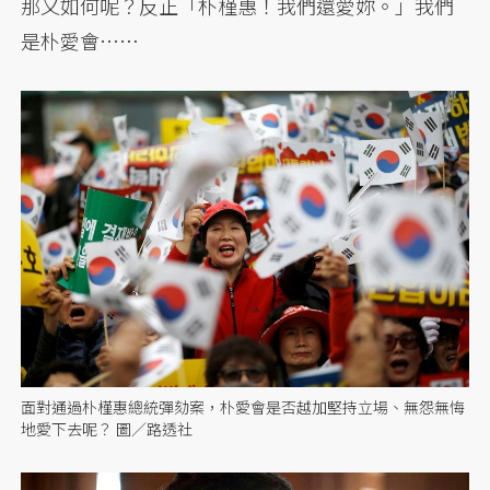
那又如何呢？反正「朴槿惠！我們還愛妳。」我們
是朴愛會……
面對通過朴槿惠總統彈劾案，朴愛會是否越加堅持立場、無怨無悔
地愛下去呢？ 圖／路透社