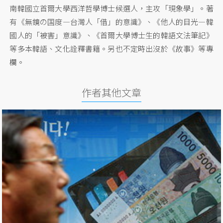
南韓國立首爾大學西洋哲學博士候選人，主攻「現象學」。著
有《無鏡の国度—台灣人「借」的意識》、《他人的目光—韓
國人的「被害」意識》、《首爾大學博士生的韓語文法筆記》
等多本韓語、文化詮釋書籍。另也不定時出沒於《故事》等專
欄。
作者其他文章