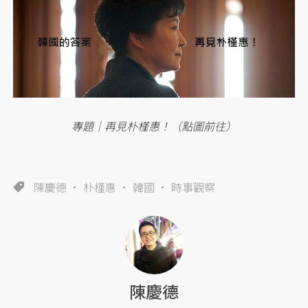
專題｜再見朴槿惠！（點圖前往）
陳慶德
朴槿惠
韓國
時事觀察
陳慶德