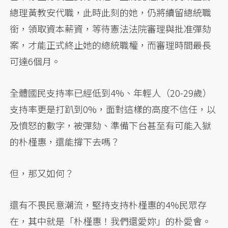
總理黃教安代職，此時此刻的她，仍將續留總統職
銜，領取資本薪資，等待憲法法院審理與批准彈劾
案，才能正式終止她的總統職權，而審理時間最長
可達6個月。
全體國民支持率已經低到4%、年輕人（20-29歲）
支持率更是打趴到0%，面對這樣的高度不信任，以
及憤怒的數字，被彈劾、準備下台甚至有可能入獄
的朴槿惠，還能撐下去嗎？
但，那又如何？
還有不畏民意潮流，堅持支持朴槿惠的4%民眾存
在，其中就是「朴槿惠！我們還愛妳」的朴愛會。