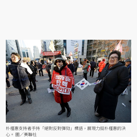
朴槿惠支持者手持「絕對反對彈劾」標語，展現力挺朴槿惠的決
心。 圖／美聯社