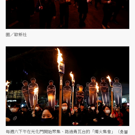
圖／歐新社
每週六下午在光化門開始聚集、路過青瓦台的「燭火集會」（촛불