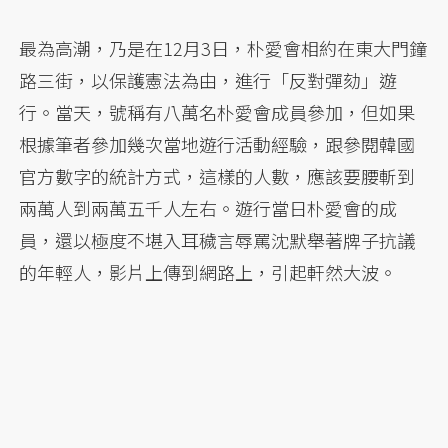
最為高潮，乃是在12月3日，朴愛會相約在東大門鐘
路三街，以保護憲法為由，進行「反對彈劾」遊
行。當天，號稱有八萬名朴愛會成員參加，但如果
根據筆者參加幾次當地遊行活動經驗，跟參閱韓國
官方數字的統計方式，這樣的人數，應該要腰斬到
兩萬人到兩萬五千人左右。遊行當日朴愛會的成
員，還以極度不堪入耳穢言辱罵沈默舉著牌子抗議
的年輕人，影片上傳到網路上，引起軒然大波。