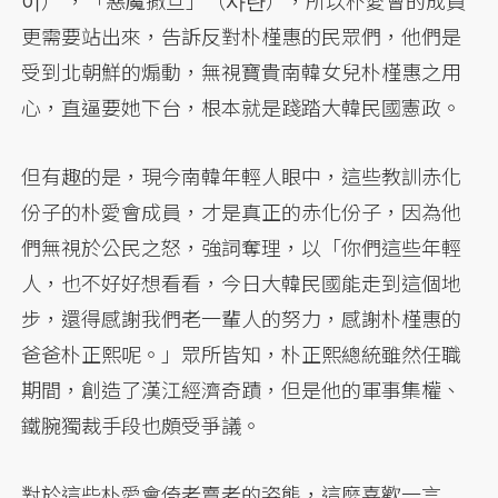
이） ，「惡魔撒旦」（사탄），所以朴愛會的成員
更需要站出來，告訴反對朴槿惠的民眾們，他們是
受到北朝鮮的煽動，無視寶貴南韓女兒朴槿惠之用
心，直逼要她下台，根本就是踐踏大韓民國憲政。
但有趣的是，現今南韓年輕人眼中，這些教訓赤化
份子的朴愛會成員，才是真正的赤化份子，因為他
們無視於公民之怒，強詞奪理，以「你們這些年輕
人，也不好好想看看，今日大韓民國能走到這個地
步，還得感謝我們老一輩人的努力，感謝朴槿惠的
爸爸朴正熙呢。」眾所皆知，朴正熙總統雖然任職
期間，創造了漢江經濟奇蹟，但是他的軍事集權、
鐵腕獨裁手段也頗受爭議。
對於這些朴愛會倚老賣老的姿態，這麼喜歡一言