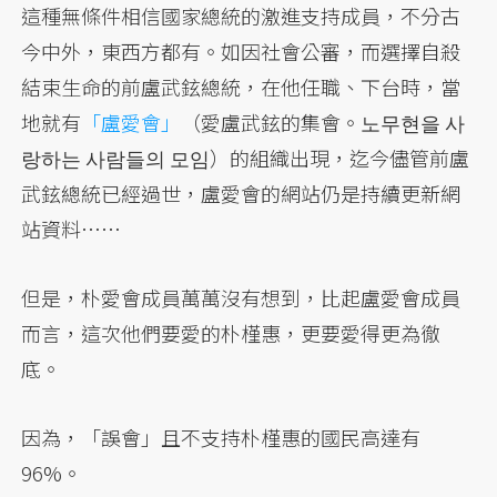
這種無條件相信國家總統的激進支持成員，不分古
今中外，東西方都有。如因社會公審，而選擇自殺
結束生命的前盧武鉉總統，在他任職、下台時，當
地就有
「盧愛會」
（愛盧武鉉的集會。노무현을 사
랑하는 사람들의 모임）的組織出現，迄今儘管前盧
武鉉總統已經過世，盧愛會的網站仍是持續更新網
站資料……
但是，朴愛會成員萬萬沒有想到，比起盧愛會成員
而言，這次他們要愛的朴槿惠，更要愛得更為徹
底。
因為，「誤會」且不支持朴槿惠的國民高達有
96%。