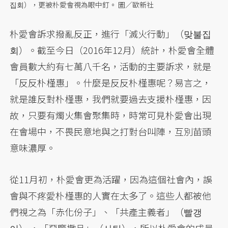
집회），更被朴愛會視為眼中釘。 圖／歐新社
朴愛會訴求撥亂反正，進行「滅火行動」（맞불집
회）。截至今日（2016年12月）統計，朴愛會全體
會員數大約有七萬八千名，活動的主要訴求，就是
「反反朴槿惠」。什麼是反反朴槿惠呢？易言之，
就是誰反對朴槿惠，我們就要過去支援朴槿惠，因
故，只要有燭火集會聚集時，時常可見朴愛會出現
在會場中，不畏民意地與之打對台叫陣，互別苗頭
意味濃厚。
從11月初，朴愛會更為活躍，因為這個社會內，誤
會與不疼愛朴槿惠的人實在太多了。這些人都被他
們視之為「赤化份子」、「共產主義者」（빨갱