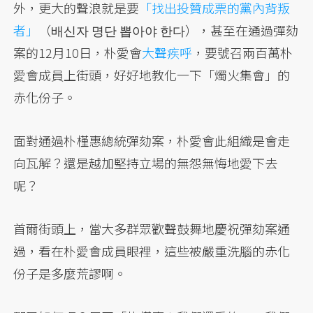
外，更大的聲浪就是要
「找出投贊成票的黨內背叛
者」
（배신자 명단 뽑아야 한다），甚至在通過彈劾
案的12月10日，朴愛會
大聲疾呼
，要號召兩百萬朴
愛會成員上街頭，好好地教化一下「燭火集會」的
赤化份子。
面對通過朴槿惠總統彈劾案，朴愛會此組織是會走
向瓦解？還是越加堅持立場的無怨無悔地愛下去
呢？
首爾街頭上，當大多群眾歡聲鼓舞地慶祝彈劾案通
過，看在朴愛會成員眼裡，這些被嚴重洗腦的赤化
份子是多麼荒謬啊。