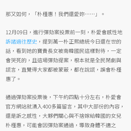
那又如何，「朴槿惠！我們還愛妳……」。
12月09日，進行彈劾案投票前一刻，朴愛會感性地
訴諸過往歷史
，提到萬一朴正熙總統今日還在世的
話，看到她的寶貴長女被南韓國民這樣對待，一定
會哭死的，且這場彈劾提案，根本就是全民鬧劇與
謊言，直覺得大家都被蒙蔽，都在說謊，誤會朴槿
惠了。
通過彈劾案投票後，下午約四點十分左右，朴愛會
官方網站就湧入400多篇留言，其中大部份的內容，
還是訴之感性，大夥們關心與不捨嫁給韓國的女兒
朴槿惠，可能會因彈劾案通過，導致身體不適之