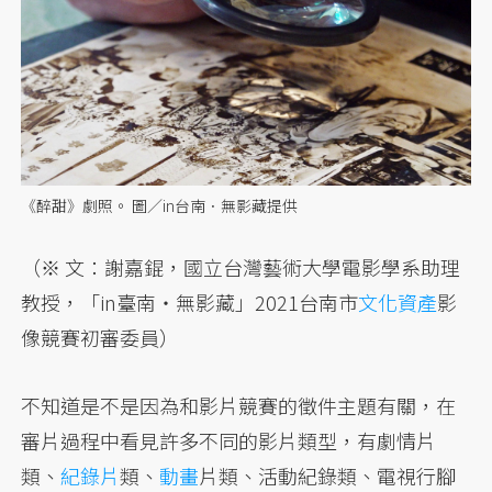
《醉甜》劇照。 圖／in台南．無影藏提供
（※ 文：謝嘉錕，國立台灣藝術大學電影學系助理
教授，「in臺南・無影藏」2021台南市
文化資產
影
像競賽初審委員）
不知道是不是因為和影片競賽的徵件主題有關，在
審片過程中看見許多不同的影片類型，有劇情片
類、
紀錄片
類、
動畫
片類、活動紀錄類、電視行腳