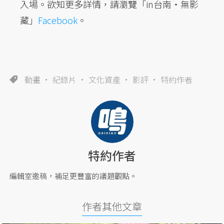
入場。欲知更多詳情，請瀏覽「in台南・無影
藏」
Facebook
。
動畫
紀錄片
文化資產
影評
特約作者
特約作者
編輯室邀稿，補足更豐富的議題觀點。
作者其他文章