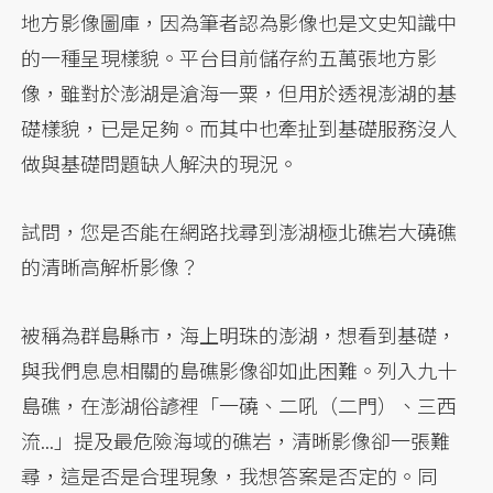
地方影像圖庫，因為筆者認為影像也是文史知識中
的一種呈現樣貌。平台目前儲存約五萬張地方影
像，雖對於澎湖是滄海一粟，但用於透視澎湖的基
礎樣貌，已是足夠。而其中也牽扯到基礎服務沒人
做與基礎問題缺人解決的現況。
試問，您是否能在網路找尋到澎湖極北礁岩大磽礁
的清晰高解析影像？
被稱為群島縣市，海上明珠的澎湖，想看到基礎，
與我們息息相關的島礁影像卻如此困難。列入九十
島礁，在澎湖俗諺裡「一磽、二吼（二門）、三西
流...」提及最危險海域的礁岩，清晰影像卻一張難
尋，這是否是合理現象，我想答案是否定的。同