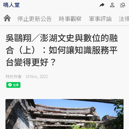
停止更新公告
時事觀察
軍事評論
法
吳鷗翔／澎湖文史與數位的融
合（上）：如何讓知識服務平
台變得更好？
特約作者
10 Nov, 2022