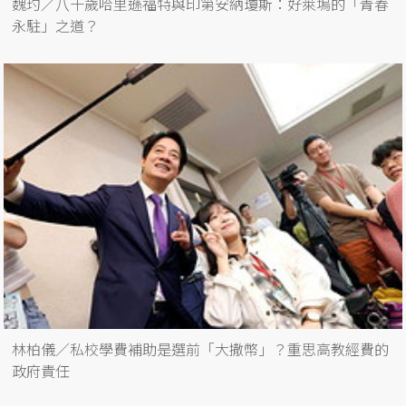
魏玓／八十歲哈里遜福特與印第安納瓊斯：好萊塢的「青春
永駐」之道？
林柏儀／私校學費補助是選前「大撒幣」？重思高教經費的
政府責任