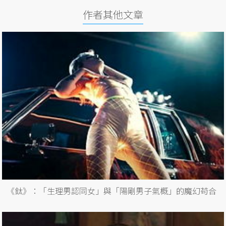
作者其他文章
《鈦》：「生理男認同女」與「陽剛男子氣概」的魔幻苟合