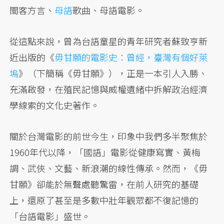
閩客方言、
母語
歌曲、母語電影。
從這點來說，曾為台語童星的青年研究者蘇致亨新
近出版的《
毋甘願的
電影史
：曾經，臺灣有個好萊
塢
》（下簡稱《毋甘願》），正是一本引人入勝、
充滿啟發，在殖民記憶與威權遺緒中拆解政治經濟
學線索的文化史著作。
關於台灣電影的前世今生，印象中我們多半聚焦於
1960年代以降，「國語」電影從健康寫實、黃梅
調、武俠、文藝、新浪潮的線性傳承。然而，《毋
甘願》卻能於無聲處聽驚雷，在前人研究的基礎
上，還原了甚至是多數中壯年觀眾都不復記憶的
「台語電影」盛世。