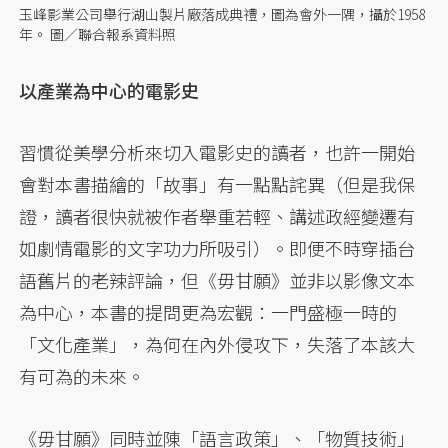
玉峰影業公司舉行湖山製片廠落成典禮，圖為會外一隅，攝於1958
年。 圖／聯合報系資料照
以產業為中心的電影史
習慣從美學分析來切入電影史的讀者，也許一開始
會對本書描繪的「故事」有一點點詫異（但是我保
證，讀者很快就被作者舉重若輕、講述政經變遷有
如劇情電影的文字功力所吸引）。即便不時穿插台
語舊片的老辣評論，但《毋甘願》並非以影像文本
為中心，本書的提問更為宏觀：一門盛極一時的
「文化產業」，為何在內外侵攻下，失落了本該大
有可為的未來。
《毋甘願》同時並陳「語言政策」、「物質技術」