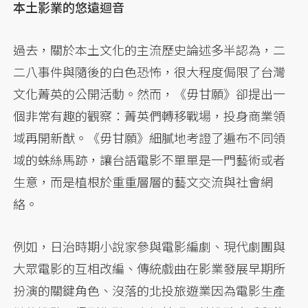
本土影業的悠遠迴音
過去，關於本土文化的主流歷史論述多半認為，二
二八事件與隨後的白色恐怖，很大程度侷限了台灣
文化菁英的公開活動。然而，《毋甘願》卻提出一
個非常有趣的觀察：菁英們轉移戰場，投身商業領
域再開新猷。《毋甘願》細膩地考證了遍布不同領
域的蛛絲馬跡，讓台語電影不單單是一門藝術或者
生意，而是植根於重重層層的藝文交流與社會網
絡。
例如，日治時期小說家參與電影編劇、現代劇團與
大眾電影的互相改編、傳統戲曲在影業發展早期所
扮演的關鍵角色、沒落的北投旅遊業因為電影生產