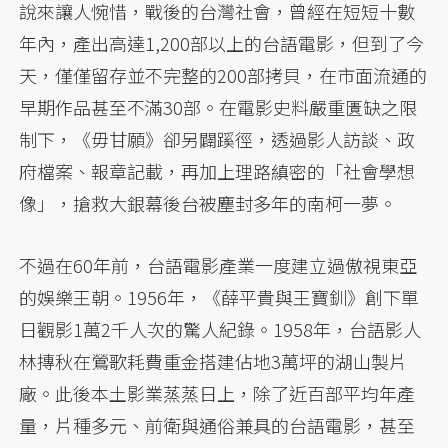
說來讓人惋惜，戰後的台灣社會，曾經在短短十數
年內，產出高達1,200部以上的台語電影，但到了今
天，僅僅留存並不完整的200部拷貝，在市面流通的
早期作品甚至不滿30部。在電影史料嚴重匱缺之限
制下，《毋甘願》卻另闢蹊徑，透過影人訪談、政
府檔案、報章記載，再加上理路縝密的「社會學想
像」，搶救大銀幕後台被塵封多年的南柯一夢。
不過在60年前，台語電影產業一度建立過傲視東亞
的娛樂王朝。1956年，《薛平貴與王寶釧》創下單
日觀影1萬2千人次的驚人紀錄。1958年，台語影人
林摶秋在鶯歌耗費重金搭建佔地3萬坪的湖山製片
廠。此後本土影業蒸蒸日上，除了近百部平均年產
量，片種多元、前衛與通俗兼具的台語電影，甚至