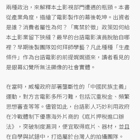
兩種政治，來解釋本土影視部門遭遇的瓶頸。本書
從產業角度，描繪了電影製作的幕後乾坤。出資者
是誰？消費者屬性為何？「寓禁於徵」政策如何給
本土影業留下狹縫？最早的台語電影演員脫胎自哪
裡？早期後製團隊如何拜師學藝？凡此種種「生產
條件」作為台語電影的前提娓娓道來，讀者看見的
是銀幕幻覺所無法顯像的社會實體。
在當時，威權政府部署壟斷性的「中國民族主義」
運動，對方言電影多所刁難，包括沉重稅金、頻繁
思想審查等等。儘管如此，台語影人巧妙利用政府
在冷戰體制下優惠海外片商的《底片押稅進口辦
法》，突破制度漏洞，便宜取得底片、器材，並且
在自學與試錯中，打造屬於台灣人的拍攝團隊。