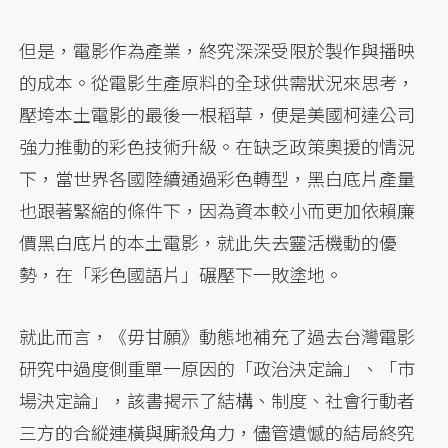
但是，電影作為產業，終究深深受限於製作與播映
的成本。從電影生產原料的全球供需狀況來思考，
壓垮本土電影的最後一根稻草，便是美國柯達公司
強力推動的彩色技術升級。在缺乏政策奧援的情況
下，當世界各國陸續通過彩色轉型，黑白底片產量
也跟著緊縮的條件下，因為資本較小而更加依賴廉
價黑白底片的本土電影，就此失去靈活機動的優
勢，在「彩色國語片」碾壓下一敗塗地。
就此而言，《毋甘願》動態地補充了過去台灣電影
研究中過度側重單一原因的「政治決定論」、「市
場決定論」，該書揭示了結構、制度、社會行動者
三方的合縱連橫與廝殺角力，儘管遺憾的結局終究