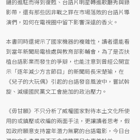
鏈的進駐而得到復甦、台語片明星轉進歌廳秀與錄
影帶，還有那些因非戰之罪在市場落敗的台語片導
演們，如何在電視圈中留下影響深遠的香火。
本書同時還揭示了國家機器的複雜性，讀者還能看
到當年新聞局電檢處與教育部影輔會，為了是否扶
植台語影業而發生的爭辯，也能注意到曾經公開宣
示「逐年減少方言節目」的新聞局長宋楚瑜，在
《兒子的大玩偶》引起的台語發音風波中，嘗試斡
旋、減緩國民黨文工會施加的政治壓力。
《毋甘願》不只分析了威權國家對待本土文化所使
用的或鎮壓或收編的兩面手法，更讓讀者思考，假
如政府願意支持當年潛力無窮的台語電影，今日台