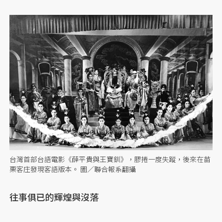
台灣首部台語電影《薛平貴與王寶釧》，膠捲一度失蹤，後來在苗
栗客庄發現客語版本。 圖／聯合報系翻攝
往事俱已的輝煌與沒落