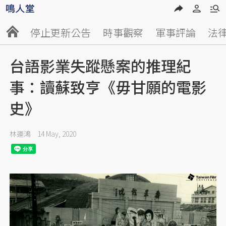
停止更新公告
時事觀察
軍事評論
法
台語影業失蹤懸案的推理紀
事：讀蘇致亨《毋甘願的電影
史》
林運鴻
14 May, 2020