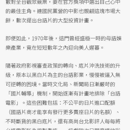
數對全台觀眾競票，要在官方獎項中選出自己心中
的最佳主角。連國民黨營的中影也覬覦這塊市場大
餅，數次提出台語片的大型投資計畫。
即便如此，1970年後，這門曾經盛極一時的母語娛
樂產業，竟在短短數年之內迎向美人遲暮。
隨著政府影視審查政策的轉向、底片沖洗技術的升
級，原本以黑白片為主的台語影業，慢慢被逼入無
可逆轉的困境。當時文化局、新聞局日漸嚴苛的
「國片輔導」機制，開始逐漸有計畫地排除「台語
電影」。這些困難包括：不公平的日片進口配額
（國語片商才能享有發行更多賣座日片的名額）、
不時斷貨的黑白底片，還有高尚台北影評人每每將