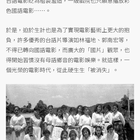
台語電影貶為粗製濫造，一級戲院也只願意播放彩
色國語電影……。
於是，迫於生計也是為了實現電影藝術上更大的抱
負，許多優秀的台語片導演如林福地、郭南宏等，
不得已轉向國語電影，而廣大的「國片」觀眾，也
得開始習慣沒有母語鄉音的電影娛樂。就這樣，一
個光榮的電影時代，從此硬生生「被消失」。