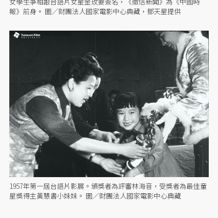
女學生爭相跟台語片女星金玫要簽名，《徵信新聞》為《中國時
報》前身。 圖／財團法人國家電影中心典藏，鄧天星提供
1957年第一屆台語片影展。頒獎者為評審林海音，受獎者為最佳童
星獎得主黃慧書小妹妹。 圖／財團法人國家電影中心典藏