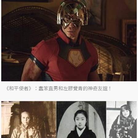
《和平使者》：蠢笨直男和左膠覺青的神奇友誼！