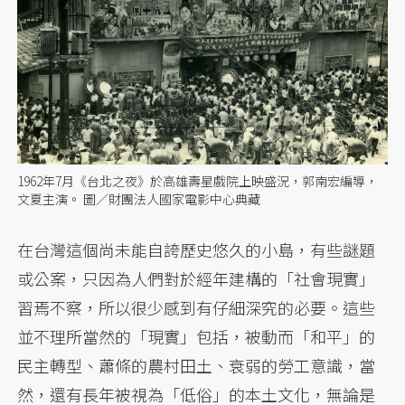
1962年7月《台北之夜》於高雄壽星戲院上映盛況，郭南宏編導，
文夏主演。 圖／財團法人國家電影中心典藏
在台灣這個尚未能自誇歷史悠久的小島，有些謎題
或公案，只因為人們對於經年建構的「社會現實」
習焉不察，所以很少感到有仔細深究的必要。這些
並不理所當然的「現實」包括，被動而「和平」的
民主轉型、蕭條的農村田土、衰弱的勞工意識，當
然，還有長年被視為「低俗」的本土文化，無論是