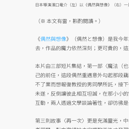
日本導演濱口竜介（左）以《偶然與想像》（右）一片
（※ 本文有雷，斟酌閱讀。）
《
偶然與想像
》（偶然と想像）是我今年
去，作品的魔力依然深刻；更可貴的，這
本片由三部短片集結，第一部〈魔法（也
己的前任，這段偶然重遇意外勾起那段藕
不了業而想報復教授的男同學所託，接下
未遂，反倒讓彼此相互坦誠，在那小小的
互動，兩人透過文學談論著性，卻彷彿是
第三則故事〈再一次〉更是充滿靈光，中