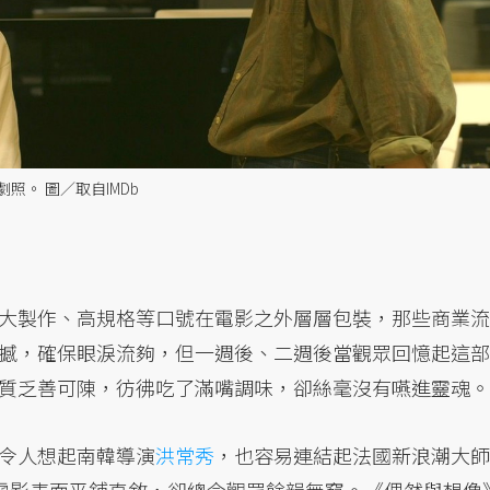
。 圖／取自IMDb
大製作、高規格等口號在電影之外層層包裝，那些商業流
撼，確保眼淚流夠，但一週後、二週後當觀眾回憶起這部
質乏善可陳，彷彿吃了滿嘴調味，卻絲毫沒有嚥進靈魂。
令人想起南韓導演
洪常秀
，也容易連結起法國新浪潮大師