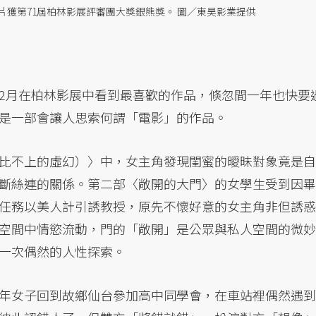
獲第71屆柏林影展評審團大獎銀熊獎。 圖／東昊影業提供
2月在柏林影展中看到最喜歡的作品，倏忽間一年也快要
是一部會讓人思索何謂「電影」的作品。
比不上的虛幻）〉中，女主角發現閨蜜的曖昧對象竟是自
斷絲連的關係。第二部〈敞開的大門〉的女學生受到因畢
任務以美人計引誘教授，原先不懷好意的女主角非但誘惑
空間中情慾流動，門的「敞開」是公眾與私人空間的微妙
一次偶然的人性探索。
年女子回到故鄉仙台參加高中同學會，在車站裡偶然遇到