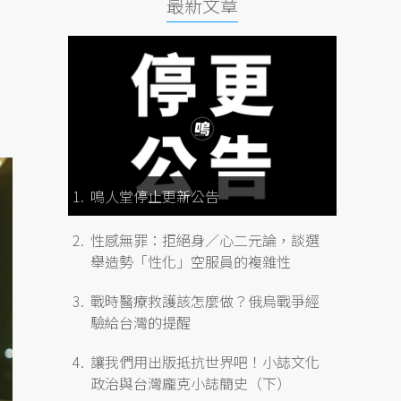
最新文章
鳴人堂停止更新公告
性感無罪：拒絕身／心二元論，談選
舉造勢「性化」空服員的複雜性
戰時醫療救護該怎麼做？俄烏戰爭經
驗給台灣的提醒
讓我們用出版抵抗世界吧！小誌文化
政治與台灣龐克小誌簡史（下）