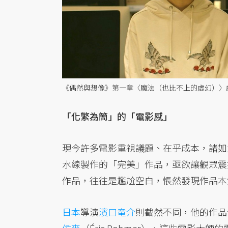
《偶然與想像》第一章〈魔法（也比不上的虛幻）〉劇照
「化繁為簡」的「電影感」
現今許多電影重視議題、在乎成本，諸如
水線製作的「完美」作品，亟欲讓觀眾震
作品，往往是尷尬空白，悵然發現作品本
日本
導演
濱口竜介
則截然不同，他的作品