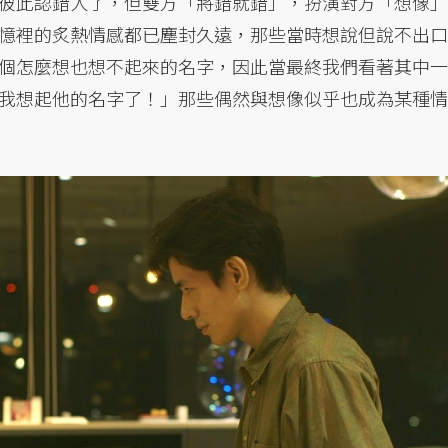
彼此認錯人了，但雙方「將錯就錯」，扮演對方「想像」
憶裡的炙熱情感都已塵封久遠，那些當時想說但說不出口
個怎麼想也想不起來的名字，因此當最終我們看著其中一
我想起他的名字了！」那些偶然與想像似乎也成為某種情