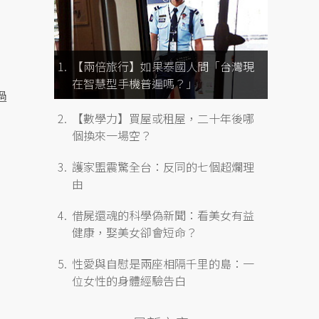
【兩倍旅行】如果泰國人問「台灣現
在智慧型手機普遍嗎？」
過
【數學力】買屋或租屋，二十年後哪
個換來一場空？
護家盟震驚全台：反同的七個超爛理
由
借屍還魂的科學偽新聞：看美女有益
健康，娶美女卻會短命？
性愛與自慰是兩座相隔千里的島：一
位女性的身體經驗告白