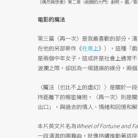
《偶然與想像》第二章〈敞開的大門〉劇照。 圖／取自
電影的魔法
第三篇〈再一次〉是我最喜歡的部分，濱
在他的另部新作《
在車上
》），這種「戲
是兩個中年女子，這或許是社會上通常不
波瀾之際，卻因為一場錯誤的緣分，兩個
〈魔法（也比不上的虛幻）〉是關於一段
持距離下的親密擁抱，〈再一次〉則是關
出口」，與過去的情人、情緒和回憶和解
本片英文片名為
Wheel of Fortune and Fa
一段清澈的圓舞曲，就像持續推動著這座