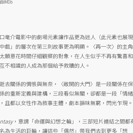
IMDb
口竜介電影中的劇場元素讓作品更為迷人（此元素也展現
中戲」的層次在第三則故事更為明顯。〈再一次〉的主角
太願意花時間仔細觀察的對象，在人生似乎不再有驚喜和
互不相識的人成為那個給予救贖的人。
逝去關係的惆悵與無奈，〈敞開的大門〉是一段關係在保
係的重新定義與建構，三段看似無關，卻都是一段「情緒
，且都以女性作為敘事主體，劇本韻味無窮，閃光乍現。
ntasy
，意謂「命運與幻想之輪」，三部短片連結之間都
名為生活的巨輪，讓這些「偶然」帶我們去到更多「想