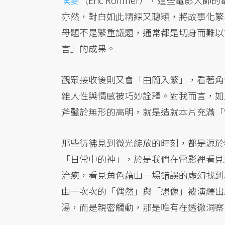
侯麥
（Éric Rohmer），這些電影
亦然，對白如此精練又聰穎，將故事化繁
母題不是繁重議題，通常都是切身而難以
言」的成果。
觀眾接收後則又會「由簡入繁」，看著角
雜人性與情感被巧妙詮釋。對我而言，如
斧鑿於無形的高明，就是造就本片充滿「
那些彷彿見到微光綻放的時刻，都是源於
「日常中的神」，於是我們在電影裡看見
治癒，看見角色藉由一場錯誤的虛幻找到
由一次次的「偶然」與「想像」被演繹出
湯，而是親密觸動，那是唯有在透徹洞察